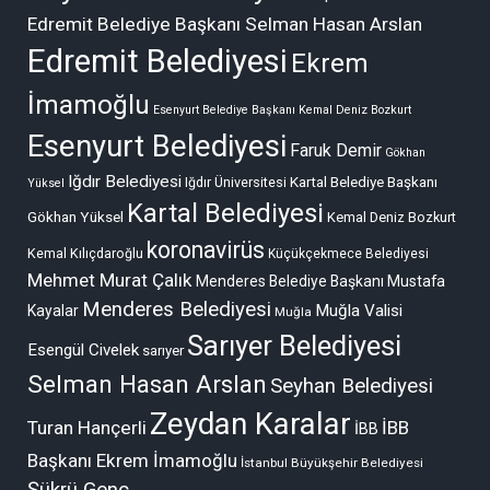
Edremit Belediye Başkanı Selman Hasan Arslan
Edremit Belediyesi
Ekrem
İmamoğlu
Esenyurt Belediye Başkanı Kemal Deniz Bozkurt
Esenyurt Belediyesi
Faruk Demir
Gökhan
Iğdır Belediyesi
Kartal Belediye Başkanı
Iğdır Üniversitesi
Yüksel
Kartal Belediyesi
Gökhan Yüksel
Kemal Deniz Bozkurt
koronavirüs
Kemal Kılıçdaroğlu
Küçükçekmece Belediyesi
Mehmet Murat Çalık
Menderes Belediye Başkanı Mustafa
Menderes Belediyesi
Muğla Valisi
Kayalar
Muğla
Sarıyer Belediyesi
Esengül Civelek
sarıyer
Selman Hasan Arslan
Seyhan Belediyesi
Zeydan Karalar
Turan Hançerli
İBB
İBB
Başkanı Ekrem İmamoğlu
İstanbul Büyükşehir Belediyesi
Şükrü Genç