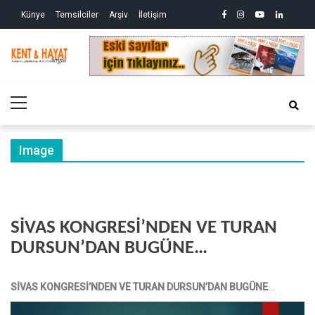
Skip
Skip
facebook
instagram
youtube
linkedin
twitte
Siy
Künye
Temsilciler
Arşiv
İletişim
to
to
So
ve
navigation
content
Ek
Kri
Kent&Hayat
Yönetim ve Genel Aktüalite Dergisi
Ne
Kro
Primary
(2)
Menu
Image
SİVAS KONGRESİ’NDEN VE TURAN
DURSUN’DAN BUGÜNE…
SİVAS KONGRESİ’NDEN VE TURAN DURSUN’DAN BUGÜNE
…