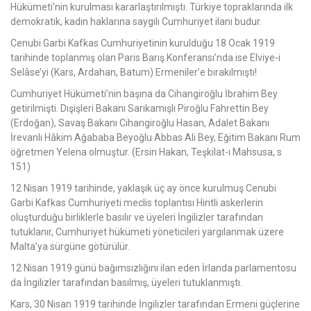
Hükümeti’nin kurulması kararlaştırılmıştı. Türkiye topraklarında ilk
demokratik, kadın haklarına saygılı Cumhuriyet ilanı budur.
Cenubi Garbi Kafkas Cumhuriyetinin kurulduğu 18 Ocak 1919
tarihinde toplanmış olan Paris Barış Konferansı’nda ise Elviye-i
Selâse’yi (Kars, Ardahan, Batum) Ermeniler’e bırakılmıştı!
Cumhuriyet Hükümeti’nin başına da Cihangiroğlu İbrahim Bey
getirilmişti. Dışişleri Bakanı Sarıkamışlı Piroğlu Fahrettin Bey
(Erdoğan), Savaş Bakanı Cihangiroğlu Hasan, Adalet Bakanı
İrevanlı Hâkim Ağababa Beyoğlu Abbas Ali Bey, Eğitim Bakanı Rum
öğretmen Yelena olmuştur. (Ersin Hakan, Teşkilat-ı Mahsusa, s
151)
12 Nisan 1919 tarihinde, yaklaşık üç ay önce kurulmuş Cenubi
Garbi Kafkas Cumhuriyeti meclis toplantısı Hintli askerlerin
oluşturduğu birliklerle basılır ve üyeleri İngilizler tarafından
tutuklanır, Cumhuriyet hükümeti yöneticileri yargılanmak üzere
Malta’ya sürgüne götürülür.
12 Nisan 1919 günü bağımsızlığını ilan eden İrlanda parlamentosu
da İngilizler tarafından basılmış, üyeleri tutuklanmıştı.
Kars, 30 Nisan 1919 tarihinde İngilizler tarafından Ermeni güçlerine