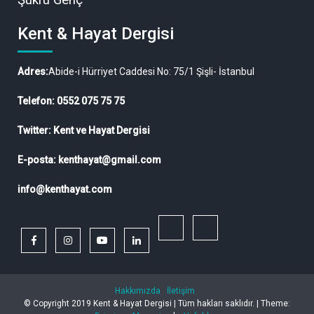
Kent & Hayat Dergisi
Adres:
Abide-i Hürriyet Caddesi No: 75/1 Şişli- İstanbul
Telefon: 0552 075 75 75
Twitter: Kent ve Hayat Dergisi
E-posta: kenthayat@gmail.com
info@kenthayat.com
twitter
Siyasi,
facebook
instagram
youtube
linkedin
Sosyal
ve
Hakkımızda
İletişim
Ekonomik
© Copyright 2019 Kent & Hayat Dergisi | Tüm hakları saklıdır. |
Theme: