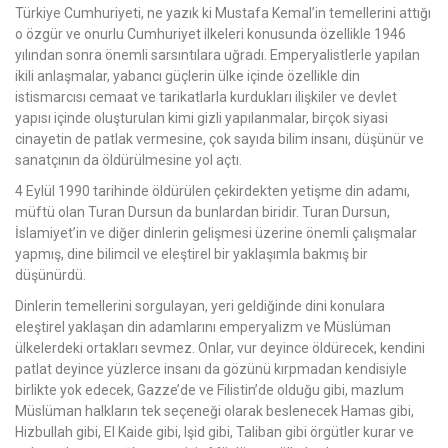
Türkiye Cumhuriyeti, ne yazık ki Mustafa Kemal’in temellerini attığı
o özgür ve onurlu Cumhuriyet ilkeleri konusunda özellikle 1946
yılından sonra önemli sarsıntılara uğradı. Emperyalistlerle yapılan
ikili anlaşmalar, yabancı güçlerin ülke içinde özellikle din
istismarcısı cemaat ve tarikatlarla kurdukları ilişkiler ve devlet
yapısı içinde oluşturulan kimi gizli yapılanmalar, birçok siyasi
cinayetin de patlak vermesine, çok sayıda bilim insanı, düşünür ve
sanatçının da öldürülmesine yol açtı.
4 Eylül 1990 tarihinde öldürülen çekirdekten yetişme din adamı,
müftü olan Turan Dursun da bunlardan biridir. Turan Dursun,
İslamiyet’in ve diğer dinlerin gelişmesi üzerine önemli çalışmalar
yapmış, dine bilimcil ve eleştirel bir yaklaşımla bakmış bir
düşünürdü.
Dinlerin temellerini sorgulayan, yeri geldiğinde dini konulara
eleştirel yaklaşan din adamlarını emperyalizm ve Müslüman
ülkelerdeki ortakları sevmez. Onlar, vur deyince öldürecek, kendini
patlat deyince yüzlerce insanı da gözünü kırpmadan kendisiyle
birlikte yok edecek, Gazze’de ve Filistin’de olduğu gibi, mazlum
Müslüman halkların tek seçeneği olarak beslenecek Hamas gibi,
Hizbullah gibi, El Kaide gibi, Işid gibi, Taliban gibi örgütler kurar ve