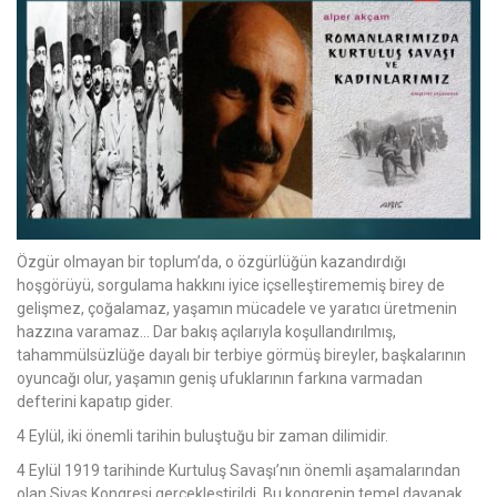
Özgür olmayan bir toplum’da, o özgürlüğün kazandırdığı
hoşgörüyü, sorgulama hakkını iyice içselleştirememiş birey de
gelişmez, çoğalamaz, yaşamın mücadele ve yaratıcı üretmenin
hazzına varamaz… Dar bakış açılarıyla koşullandırılmış,
tahammülsüzlüğe dayalı bir terbiye görmüş bireyler, başkalarının
oyuncağı olur, yaşamın geniş ufuklarının farkına varmadan
defterini kapatıp gider.
4 Eylül, iki önemli tarihin buluştuğu bir zaman dilimidir.
4 Eylül 1919 tarihinde Kurtuluş Savaşı’nın önemli aşamalarından
olan Sivas Kongresi gerçekleştirildi. Bu kongrenin temel dayanak