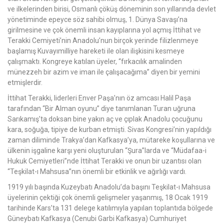
ve ilkelerinden birisi, Osmanlı çöküş döneminin son yıllarında devlet
yönetiminde epeyce söz sahibi olmuş, 1. Dünya Savaşı’na
girilmesine ve çok önemli insan kayıplarına yol açmış İttihat ve
Terakki Cemiyeti’nin Anadolu’nun birçok yerinde filizlenmeye
başlamış Kuvayımilliye hareketi ile olan ilişkisini kesmeye
çalışmaktı. Kongreye katılan üyeler, “fırkacılık amalinden
münezzeh bir azim ve iman ile çalışacağıma” diyen bir yemini
etmişlerdir.
İttihat Terakki, liderleri Enver Paşa’nın öz amcası Halil Paşa
tarafından “Bir Alman oyunu” diye tanımlanan Turan uğruna
Sarıkamış’ta doksan bine yakın aç ve çıplak Anadolu çocuğunu
kara, soğuğa, tipiye de kurban etmişti. Sivas Kongresi’nin yapıldığı
zaman diliminde Trakya’dan Kafkasya’ya, mütareke koşullarına ve
ülkenin işgaline karşı yeni oluşturulan “Şura”larda ve “Müdafaa-i
Hukuk Cemiyetleri”nde İttihat Terakki ve onun bir uzantısı olan
“Teşkilat-ı Mahsusa”nın önemli bir etkinlik ve ağırlığı vardı.
1919 yılı başında Kuzeybatı Anadolu’da başını Teşkilat-ı Mahsusa
üyelerinin çektiği çok önemli gelişmeler yaşanmış, 18 Ocak 1919
tarihinde Kars’ta 131 delege katılımıyla yapılan toplantıda bölgede
Güneybatı Kafkasya (Cenubi Garbi Kafkasya) Cumhuriyet