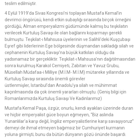
teslim edilmiştir.
4 Eylül 1919’da Sivas Kongresi’ni toplayan Mustafa Kemal’in
devrimci öngörüsü, kendi etkin subaylığı sırasında birçok örneğini
gördüğü, Alman emperyalizmi güdümünde kalmış bu teşkilatın
verilecek Kurtuluş Savaşı ile olan bağlarını koparmayı gerekli
bulmuştu. Teşkilat-ı Mahsusa üyelerinin ve Salihli’deki Kuşçubaşı
Eşref gibi liderlerinin Ege bölgesinde düşmandan sakladığı silah ve
cephanenin Kurtuluş Savaşı’na büyük katkıları olduğu da
yadsınamaz bir gerçekliktir. Teşkilat-ı Mahsusa’nın dağıtılmasından
sonra kurulmuş Karakol Cemiyeti, Zabitan ve Yavuz Grubu,
Müsellah Müdafaa-i Milliye (M.İ.M- M.İ.M) mütareke yıllarında ve
Kurtuluş Savaşı sırasında önemli görevler
üstlenmişler, İstanbul’dan Anadolu’ya silah ve mühimmat
kaçırılmasında da çok önemli yararları olmuştu. (Geniş bilgi için
Romanlarımızda Kurtuluş Savaşı Ve Kadınlarımız)
Mustafa Kemal Paşa, özgür, onurlu, kendi ayakları üzerinde duran
ve hiçbir emperyalist güce boyun eğmeyen, “Biz aslında
Yunanlılar’a karşı değil, İngiliz emperyalistlerine karşı savaşıyoruz”
demeyi de ihmal etmeyen bağımsız bir Cumhuriyet kurmanın
yoluna girmişti; bunu da bütün dünyanın gözü önünde başardı.