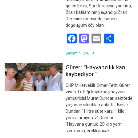
gelen Ernis, Sor Deresinin yanında,
Zilan katliamının yaşandığı Zilan
Deresinin berisinde, benim
doğduğum köy olan…
Facebook
Mastodon
Email
Shar
Devamını Oku
Gürer: “Hayvancılık kan
kaybediyor”
CHP Milletvekili Ömer Fethi Gürer
ziyaret ettiği büyükbaş hayvan
yetiştiricisi Murat Dündar, sektörde
yaşanan sıkıntıları anlattı… Besici
Dündar: “1 litre süte karşı 1 kilo
yem alamıyoruz” Dündar:
“Hayvana günlük 20 kilo yem
vermem gerekli ancak…