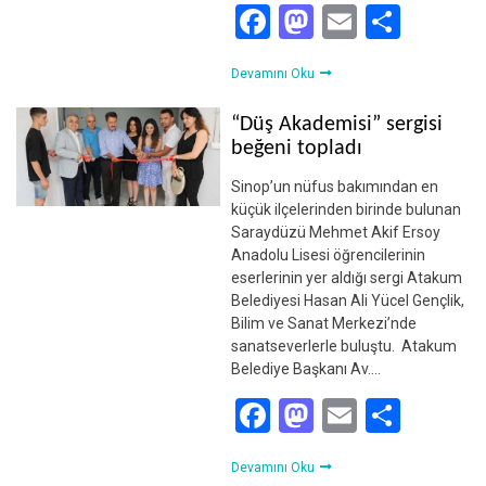
Facebook
Mastodon
Email
Shar
Devamını Oku
“Düş Akademisi” sergisi
beğeni topladı
Sinop’un nüfus bakımından en
küçük ilçelerinden birinde bulunan
Saraydüzü Mehmet Akif Ersoy
Anadolu Lisesi öğrencilerinin
eserlerinin yer aldığı sergi Atakum
Belediyesi Hasan Ali Yücel Gençlik,
Bilim ve Sanat Merkezi’nde
sanatseverlerle buluştu. Atakum
Belediye Başkanı Av….
Facebook
Mastodon
Email
Shar
Devamını Oku