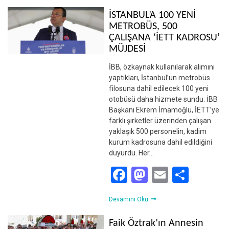
İSTANBUL’A 100 YENİ
METROBÜS, 500
ÇALIŞANA ‘İETT KADROSU’
MÜJDESİ
İBB, özkaynak kullanılarak alımını
yaptıkları, İstanbul’un metrobüs
filosuna dahil edilecek 100 yeni
otobüsü daha hizmete sundu. İBB
Başkanı Ekrem İmamoğlu, İETT’ye
farklı şirketler üzerinden çalışan
yaklaşık 500 personelin, kadim
kurum kadrosuna dahil edildiğini
duyurdu. Her…
Facebook
Mastodon
Email
Shar
Devamını Oku
Faik Öztrak’ın Annesin