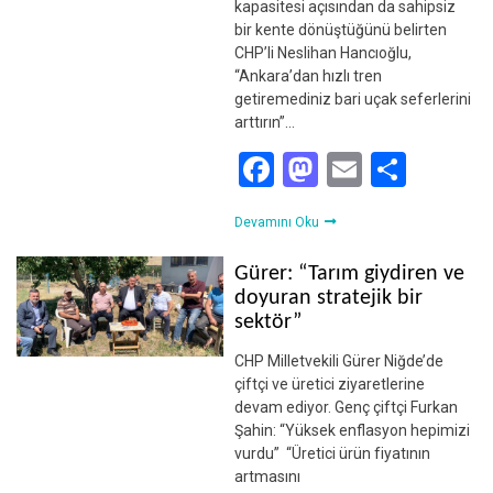
kapasitesi açısından da sahipsiz
bir kente dönüştüğünü belirten
CHP’li Neslihan Hancıoğlu,
“Ankara’dan hızlı tren
getiremediniz bari uçak seferlerini
arttırın”…
Facebook
Mastodon
Email
Shar
Devamını Oku
Gürer: “Tarım giydiren ve
doyuran stratejik bir
sektör”
CHP Milletvekili Gürer Niğde’de
çiftçi ve üretici ziyaretlerine
devam ediyor. Genç çiftçi Furkan
Şahin: “Yüksek enflasyon hepimizi
vurdu” “Üretici ürün fiyatının
artmasını