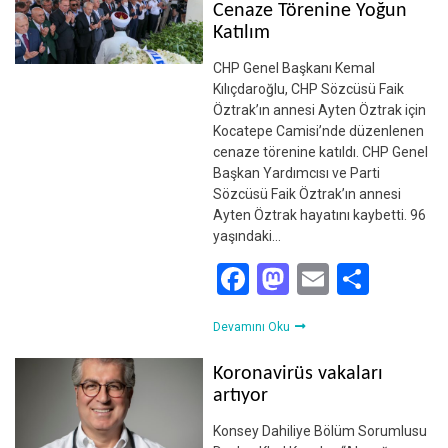
Cenaze Törenine Yoğun
Katılım
CHP Genel Başkanı Kemal
Kılıçdaroğlu, CHP Sözcüsü Faik
Öztrak’ın annesi Ayten Öztrak için
Kocatepe Camisi’nde düzenlenen
cenaze törenine katıldı. CHP Genel
Başkan Yardımcısı ve Parti
Sözcüsü Faik Öztrak’ın annesi
Ayten Öztrak hayatını kaybetti. 96
yaşındaki…
Facebook
Mastodon
Email
Shar
Devamını Oku
Koronavirüs vakaları
artıyor
Konsey Dahiliye Bölüm Sorumlusu