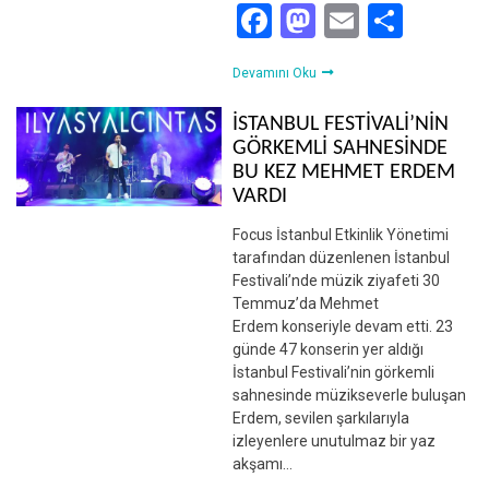
Facebook
Mastodon
Email
Shar
Devamını Oku
İSTANBUL FESTİVALİ’NİN
GÖRKEMLİ SAHNESİNDE
BU KEZ MEHMET ERDEM
VARDI
Focus İstanbul Etkinlik Yönetimi
tarafından düzenlenen İstanbul
Festivali’nde müzik ziyafeti 30
Temmuz’da Mehmet
Erdem konseriyle devam etti. 23
günde 47 konserin yer aldığı
İstanbul Festivali’nin görkemli
sahnesinde müzikseverle buluşan
Erdem, sevilen şarkılarıyla
izleyenlere unutulmaz bir yaz
akşamı…