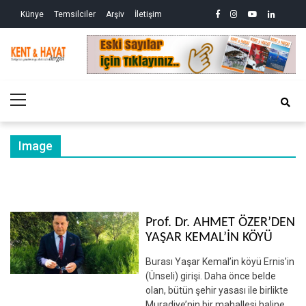
Skip
Skip
facebook
instagram
youtube
linkedin
twitte
Siy
Künye
Temsilciler
Arşiv
İletişim
to
to
So
ve
navigation
content
Ek
Kri
Kent&Hayat
Yönetim ve Genel Aktüalite Dergisi
Ne
Kro
Primary
(2)
Menu
Image
Prof. Dr. AHMET ÖZER’DEN
YAŞAR KEMAL’İN KÖYÜ
Burası Yaşar Kemal’in köyü Ernis’in
(Ünseli) girişi. Daha önce belde
olan, bütün şehir yasası ile birlikte
Muradiye’nin bir mahallesi haline