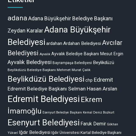
adana
Adana Büyükşehir Belediye Başkanı
Adana Büyükşehir
Zeydan Karalar
Belediyesi
Avcılar
ardahan
Ardahan Belediyesi
Belediyesi
Ayvalık Belediye Başkanı Mesut Ergin
Ayvalık
Ayvalık Belediyesi
Beylikdüzü
Bayrampaşa Belediyesi
Beylikdüzü Belediye Başkanı Mehmet Murat Çalık
Beylikdüzü Belediyesi
Edremit
chp
Edremit Belediye Başkanı Selman Hasan Arslan
Edremit Belediyesi
Ekrem
İmamoğlu
Esenyurt Belediye Başkanı Kemal Deniz Bozkurt
Esenyurt Belediyesi
Faruk Demir
Gökhan
Iğdır Belediyesi
Kartal Belediye Başkanı
Iğdır Üniversitesi
Yüksel