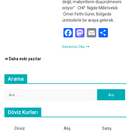
değil, maliyetlerin düşürülmesini
istiyor” CHP Niğde Milletvekili
Ömer Fethi Gürer, Bölgede
üreticilerle bir araya gelerek…
Facebook
Mastodon
Email
Shar
Devamını Oku
Yazı
Daha eski yazılar
gezinmesi
Arama
Arama:
Döviz Kurları
Döviz
Alış
Satış