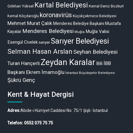
Kartal Belediyesi
Gökhan Yüksel
Kemal Deniz Bozkurt
koronavirüs
Kemal Kılıçdaroğlu
Küçükçekmece Belediyesi
Mehmet Murat Çalık
Menderes Belediye Başkanı Mustafa
Menderes Belediyesi
Muğla Valisi
Kayalar
Muğla
Sarıyer Belediyesi
Esengül Civelek
sarıyer
Selman Hasan Arslan
Seyhan Belediyesi
Zeydan Karalar
Turan Hançerli
İBB
İBB
Başkanı Ekrem İmamoğlu
İstanbul Büyükşehir Belediyesi
Şükrü Genç
Kent & Hayat Dergisi
Adres:
Abide-i Hürriyet Caddesi No: 75/1 Şişli- İstanbul
Telefon: 0552 075 75 75