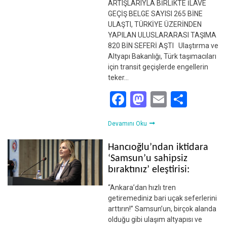
ARTIŞLARIYLA BİRLİKTE İLAVE
GEÇİŞ BELGE SAYISI 265 BİNE
ULAŞTI, TÜRKİYE ÜZERİNDEN
YAPILAN ULUSLARARASI TAŞIMA
820 BİN SEFERİ AŞTI Ulaştırma ve
Altyapı Bakanlığı, Türk taşımacıları
için transit geçişlerde engellerin
teker…
Facebook
Mastodon
Email
Shar
Devamını Oku
Hancıoğlu’ndan iktidara
‘Samsun’u sahipsiz
bıraktınız’ eleştirisi:
“Ankara’dan hızlı tren
getiremediniz bari uçak seferlerini
arttırın!” Samsun’un, birçok alanda
olduğu gibi ulaşım altyapısı ve