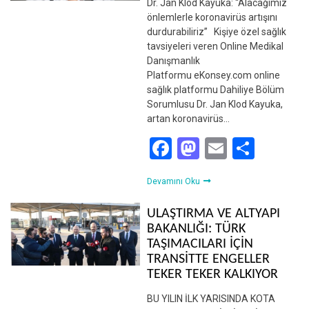
Dr. Jan Klod Kayuka: “Alacağımız
önlemlerle koronavirüs artışını
durdurabiliriz” Kişiye özel sağlık
tavsiyeleri veren Online Medikal
Danışmanlık
Platformu eKonsey.com online
sağlık platformu Dahiliye Bölüm
Sorumlusu Dr. Jan Klod Kayuka,
artan koronavirüs…
Facebook
Mastodon
Email
Shar
Devamını Oku
ULAŞTIRMA VE ALTYAPI
BAKANLIĞI: TÜRK
TAŞIMACILARI İÇİN
TRANSİTTE ENGELLER
TEKER TEKER KALKIYOR
BU YILIN İLK YARISINDA KOTA