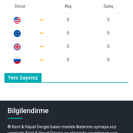
Döviz
Alış
Satış
0
0
0
0
0
0
0
0
Yeni Sayımız
Bilgilendirme
® Kent & Hayat Dergisi basın meslek ilkelerine uymaya söz
vermiştir. Kent & Hayat Dergisi ve eklerinde yayımlanan yazı,