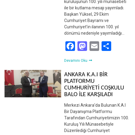
kuruluşunun 100. yılı münasebeti
ile bir kutlama mesajı yayımladı.
Başkan Yüksel, 29 Ekim
Cumhuriyet Bayramı ve
Cumhuriyet’in ilanının 100. yıl
dönümü nedeniyle yayımladığı…
Facebook
Mastodon
Email
Shar
Devamını Oku
ANKARA K.A.I BİR
PLATFORMU
CUMHURİYETİ COŞKULU
BALO İLE KARŞILADI
Merkezi Ankara’da Bulunan K.A.I
Bir Dayanışma Platformu
Tarafından Cumhuriyetimizin 100.
Kuruluş Yılı Münasebetiyle
Düzenlediği Cumhuriyet