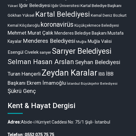
Iğdır Belediyesi
Kartal Belediye Başkanı
Iğdır Üniversitesi
Yüksel
Kartal Belediyesi
Gökhan Yüksel
Kemal Deniz Bozkurt
koronavirüs
Kemal Kılıçdaroğlu
Küçükçekmece Belediyesi
Mehmet Murat Çalık
Menderes Belediye Başkanı Mustafa
Menderes Belediyesi
Muğla Valisi
Kayalar
Muğla
Sarıyer Belediyesi
Esengül Civelek
sarıyer
Selman Hasan Arslan
Seyhan Belediyesi
Zeydan Karalar
Turan Hançerli
İBB
İBB
Başkanı Ekrem İmamoğlu
İstanbul Büyükşehir Belediyesi
Şükrü Genç
Kent & Hayat Dergisi
Adres:
Abide-i Hürriyet Caddesi No: 75/1 Şişli- İstanbul
Telefon: 0552 075 75 75