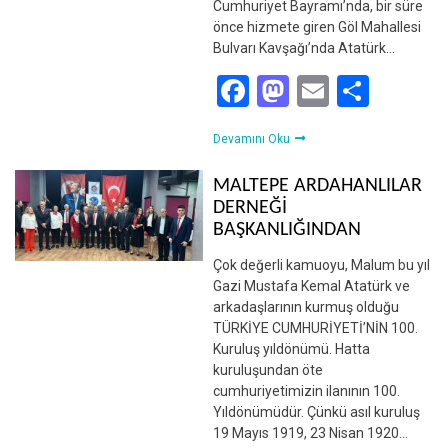
Cumhuriyet Bayramı’nda, bir süre
önce hizmete giren Göl Mahallesi
Bulvarı Kavşağı’nda Atatürk…
Facebook
Mastodon
Email
Shar
Devamını Oku
MALTEPE ARDAHANLILAR
DERNEĞİ
BAŞKANLIĞINDAN
Çok değerli kamuoyu, Malum bu yıl
Gazi Mustafa Kemal Atatürk ve
arkadaşlarının kurmuş olduğu
TÜRKİYE CUMHURİYETİ’NİN 100.
Kuruluş yıldönümü. Hatta
kuruluşundan öte
cumhuriyetimizin ilanının 100.
Yıldönümüdür. Çünkü asıl kuruluş
19 Mayıs 1919, 23 Nisan 1920…