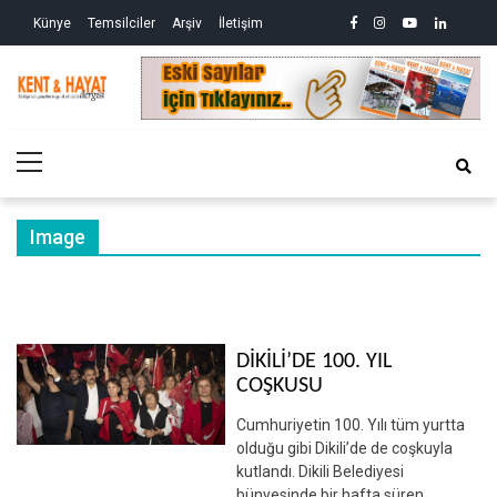
Skip
Skip
facebook
instagram
youtube
linkedin
twitte
Siy
Künye
Temsilciler
Arşiv
İletişim
to
to
So
ve
navigation
content
Ek
Kri
Kent&Hayat
Yönetim ve Genel Aktüalite Dergisi
Ne
Kro
Primary
(2)
Menu
Image
DİKİLİ’DE 100. YIL
COŞKUSU
Cumhuriyetin 100. Yılı tüm yurtta
olduğu gibi Dikili’de de coşkuyla
kutlandı. Dikili Belediyesi
bünyesinde bir hafta süren