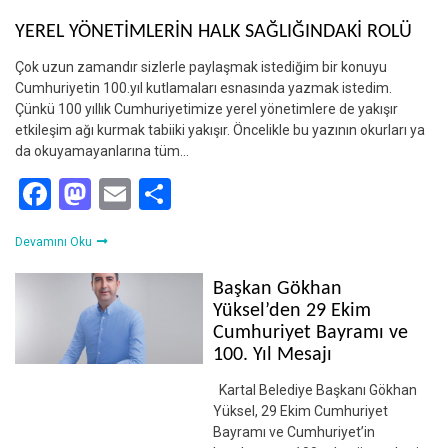
YEREL YÖNETİMLERİN HALK SAĞLIĞINDAKİ ROLÜ
Çok uzun zamandır sizlerle paylaşmak istediğim bir konuyu
Cumhuriyetin 100.yıl kutlamaları esnasında yazmak istedim.
Çünkü 100 yıllık Cumhuriyetimize yerel yönetimlere de yakışır
etkileşim ağı kurmak tabiiki yakışır. Öncelikle bu yazının okurları ya
da okuyamayanlarına tüm…
Facebook
Mastodon
Email
Share
Devamını Oku
Başkan Gökhan
Yüksel’den 29 Ekim
Cumhuriyet Bayramı ve
100. Yıl Mesajı
Kartal Belediye Başkanı Gökhan
Yüksel, 29 Ekim Cumhuriyet
Bayramı ve Cumhuriyet’in