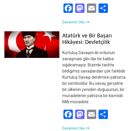
Facebook
Mastodon
Email
Shar
Devamını Oku
Atatürk ve Bir Başarı
Hikâyesi: Devletçilik
Kurtuluş Savaşını iki ordunun
savaşması gibi dar bir kalıba
sığdıramayız. Bizimki tarihte
bildiğimiz savaşlardan çok farklıdır.
Kurtuluş Savaşı denilmesi yalnızca
bir semboldür. Bu savaş gerçekte
bir ülkenin yeniden doğuşunun, bir
mücadelenin yalnızca bir kısmıdır.
Milli mücadele…
Facebook
Mastodon
Email
Shar
Devamını Oku