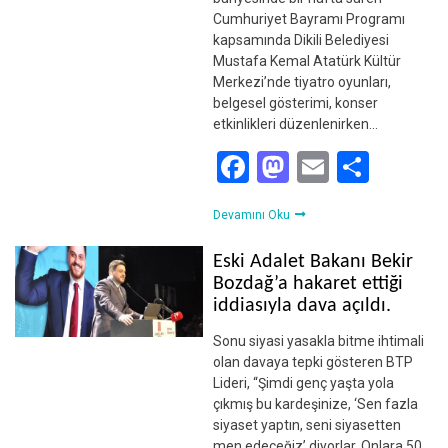
Cumhuriyet Bayramı Programı
kapsamında Dikili Belediyesi
Mustafa Kemal Atatürk Kültür
Merkezi’nde tiyatro oyunları,
belgesel gösterimi, konser
etkinlikleri düzenlenirken…
Facebook
Mastodon
Email
Shar
Devamını Oku
Eski Adalet Bakanı Bekir
Bozdağ’a hakaret ettiği
iddiasıyla dava açıldı.
Sonu siyasi yasakla bitme ihtimali
olan davaya tepki gösteren BTP
Lideri, “Şimdi genç yaşta yola
çıkmış bu kardeşinize, ‘Sen fazla
siyaset yaptın, seni siyasetten
men edeceğiz’ diyorlar. Onlara 50