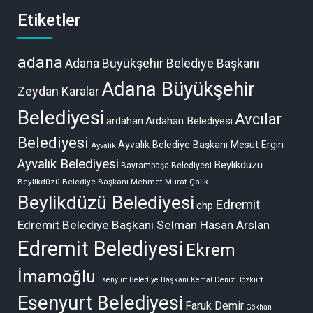
Etiketler
adana
Adana Büyükşehir Belediye Başkanı
Adana Büyükşehir
Zeydan Karalar
Belediyesi
Avcılar
ardahan
Ardahan Belediyesi
Belediyesi
Ayvalık Belediye Başkanı Mesut Ergin
Ayvalık
Ayvalık Belediyesi
Beylikdüzü
Bayrampaşa Belediyesi
Beylikdüzü Belediye Başkanı Mehmet Murat Çalık
Beylikdüzü Belediyesi
Edremit
chp
Edremit Belediye Başkanı Selman Hasan Arslan
Edremit Belediyesi
Ekrem
İmamoğlu
Esenyurt Belediye Başkanı Kemal Deniz Bozkurt
Esenyurt Belediyesi
Faruk Demir
Gökhan