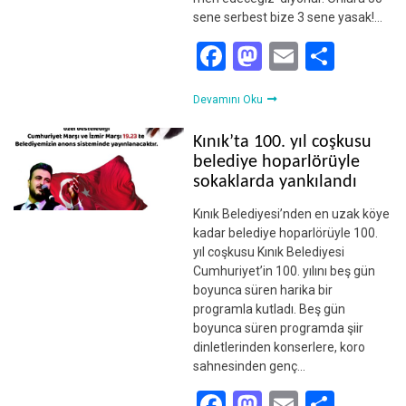
sene serbest bize 3 sene yasak!…
Facebook
Mastodon
Email
Shar
Devamını Oku
Kınık’ta 100. yıl coşkusu
belediye hoparlörüyle
sokaklarda yankılandı
Kınık Belediyesi’nden en uzak köye
kadar belediye hoparlörüyle 100.
yıl coşkusu Kınık Belediyesi
Cumhuriyet’in 100. yılını beş gün
boyunca süren harika bir
programla kutladı. Beş gün
boyunca süren programda şiir
dinletlerinden konserlere, koro
sahnesinden genç…
Facebook
Mastodon
Email
Shar