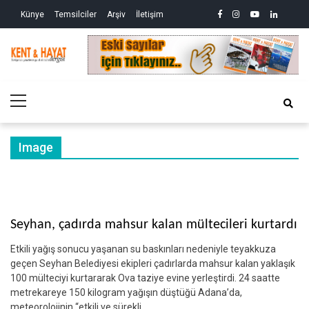
Skip
Skip
facebook
instagram
youtube
linkedin
twitte
Siy
Künye
Temsilciler
Arşiv
İletişim
to
to
So
ve
navigation
content
Ek
Kri
Kent&Hayat
Yönetim ve Genel Aktüalite Dergisi
Ne
Kro
Primary
(2)
Menu
Image
Seyhan, çadırda mahsur kalan mültecileri kurtardı
Etkili yağış sonucu yaşanan su baskınları nedeniyle teyakkuza
geçen Seyhan Belediyesi ekipleri çadırlarda mahsur kalan yaklaşık
100 mülteciyi kurtararak Ova taziye evine yerleştirdi. 24 saatte
metrekareye 150 kilogram yağışın düştüğü Adana’da,
meteorolojinin “etkili ve sürekli…