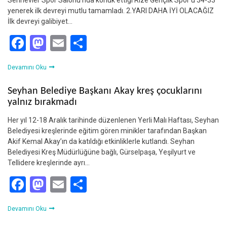
Serinevler Spor Salonu’nda konuk ettiği Rize Gençlik Spor’u 34-33
yenerek ilk devreyi mutlu tamamladı. 2.YARI DAHA İYİ OLACAĞIZ
İlk devreyi galibiyet…
Facebook
Mastodon
Email
Share
Devamını Oku
Seyhan Belediye Başkanı Akay kreş çocuklarını
yalnız bırakmadı
Her yıl 12-18 Aralık tarihinde düzenlenen Yerli Malı Haftası, Seyhan
Belediyesi kreşlerinde eğitim gören minikler tarafından Başkan
Akif Kemal Akay’ın da katıldığı etkinliklerle kutlandı. Seyhan
Belediyesi Kreş Müdürlüğüne bağlı, Gürselpaşa, Yeşilyurt ve
Tellidere kreşlerinde ayrı…
Facebook
Mastodon
Email
Share
Devamını Oku