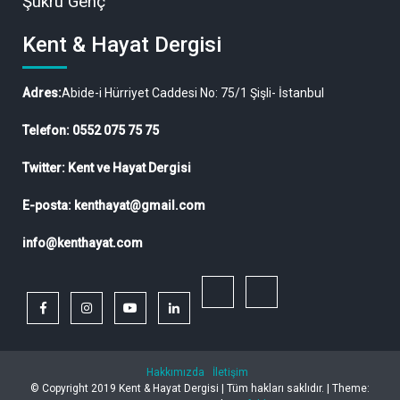
Şükrü Genç
Kent & Hayat Dergisi
Adres:
Abide-i Hürriyet Caddesi No: 75/1 Şişli- İstanbul
Telefon: 0552 075 75 75
Twitter: Kent ve Hayat Dergisi
E-posta: kenthayat@gmail.com
info@kenthayat.com
twitter
Siyasi,
facebook
instagram
youtube
linkedin
Sosyal
ve
Hakkımızda
İletişim
Ekonomik
© Copyright 2019 Kent & Hayat Dergisi | Tüm hakları saklıdır. |
Theme: