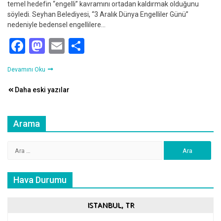
temel hedefin “engelli” kavramını ortadan kaldırmak olduğunu
söyledi. Seyhan Belediyesi, “3 Aralık Dünya Engelliler Günü”
nedeniyle bedensel engellilere…
Facebook
Mastodon
Email
Share
Devamını Oku
Yazı
Daha eski yazılar
gezinmesi
Arama
Arama:
Hava Durumu
ISTANBUL, TR