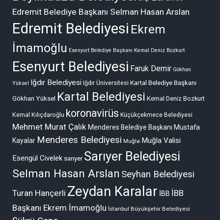
Edremit Belediye Başkanı Selman Hasan Arslan
Edremit Belediyesi
Ekrem
İmamoğlu
Esenyurt Belediye Başkanı Kemal Deniz Bozkurt
Esenyurt Belediyesi
Faruk Demir
Gökhan
Iğdır Belediyesi
Kartal Belediye Başkanı
Iğdır Üniversitesi
Yüksel
Kartal Belediyesi
Gökhan Yüksel
Kemal Deniz Bozkurt
koronavirüs
Kemal Kılıçdaroğlu
Küçükçekmece Belediyesi
Mehmet Murat Çalık
Menderes Belediye Başkanı Mustafa
Menderes Belediyesi
Muğla Valisi
Kayalar
Muğla
Sarıyer Belediyesi
Esengül Civelek
sarıyer
Selman Hasan Arslan
Seyhan Belediyesi
Zeydan Karalar
Turan Hançerli
İBB
İBB
Başkanı Ekrem İmamoğlu
İstanbul Büyükşehir Belediyesi