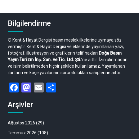
Bilgilendirme
® Kent & Hayat Dergisi basın meslek ilkelerine uymaya söz
vermiştir. Kent & Hayat Dergisi ve eklerinde yayımlanan yazı,
fotoğraf, illüstrasyon ve grafiklerin telif hakları
Doğu Basın
Yayın Turizm İnş. San. ve Tic. Ltd. Şti.
’ne aittir. İzin alınmadan
ve isim belirtilmeden hiçbir şekilde kullanılamaz. Yayımlanan
ilanların ve köşe yazılarının sorumlulukları sahiplerine aittir.
Facebook
Mastodon
Email
Share
Arşivler
Ağustos 2026
(29)
Temmuz 2026
(108)