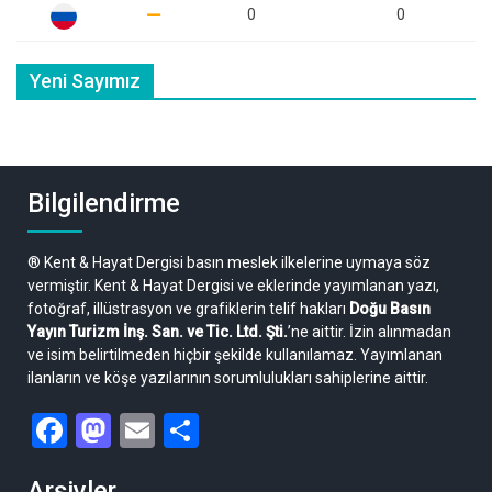
0
0
Yeni Sayımız
Bilgilendirme
® Kent & Hayat Dergisi basın meslek ilkelerine uymaya söz
vermiştir. Kent & Hayat Dergisi ve eklerinde yayımlanan yazı,
fotoğraf, illüstrasyon ve grafiklerin telif hakları
Doğu Basın
Yayın Turizm İnş. San. ve Tic. Ltd. Şti.
’ne aittir. İzin alınmadan
ve isim belirtilmeden hiçbir şekilde kullanılamaz. Yayımlanan
ilanların ve köşe yazılarının sorumlulukları sahiplerine aittir.
Facebook
Mastodon
Email
Share
Arşivler