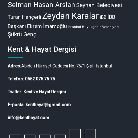
Selman Hasan Arslan
Seyhan Belediyesi
Zeydan Karalar
Turan Hançerli
İBB
İBB
Başkanı Ekrem İmamoğlu
İstanbul Büyükşehir Belediyesi
Şükrü Genç
Kent & Hayat Dergisi
Adres:
Abide-i Hürriyet Caddesi No: 75/1 Şişli- İstanbul
Telefon: 0552 075 75 75
Twitter: Kent ve Hayat Dergisi
E-posta: kenthayat@gmail.com
info@kenthayat.com
twitter
Siyasi,