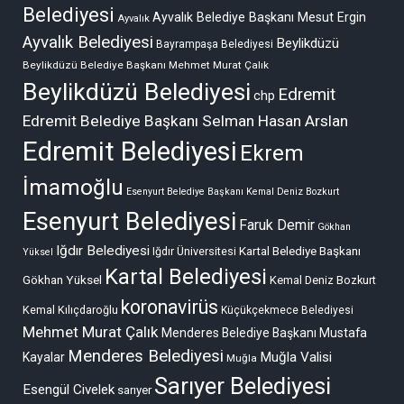
Belediyesi
Ayvalık Belediye Başkanı Mesut Ergin
Ayvalık
Ayvalık Belediyesi
Beylikdüzü
Bayrampaşa Belediyesi
Beylikdüzü Belediye Başkanı Mehmet Murat Çalık
Beylikdüzü Belediyesi
Edremit
chp
Edremit Belediye Başkanı Selman Hasan Arslan
Edremit Belediyesi
Ekrem
İmamoğlu
Esenyurt Belediye Başkanı Kemal Deniz Bozkurt
Esenyurt Belediyesi
Faruk Demir
Gökhan
Iğdır Belediyesi
Kartal Belediye Başkanı
Iğdır Üniversitesi
Yüksel
Kartal Belediyesi
Gökhan Yüksel
Kemal Deniz Bozkurt
koronavirüs
Kemal Kılıçdaroğlu
Küçükçekmece Belediyesi
Mehmet Murat Çalık
Menderes Belediye Başkanı Mustafa
Menderes Belediyesi
Muğla Valisi
Kayalar
Muğla
Sarıyer Belediyesi
Esengül Civelek
sarıyer