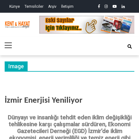
Skip
Skip
facebook
instagram
youtube
linkedin
twitte
Siy
Künye
Temsilciler
Arşiv
İletişim
to
to
So
ve
navigation
content
Ek
Kri
Kent&Hayat
Yönetim ve Genel Aktüalite Dergisi
Ne
Kro
Primary
(2)
Menu
Image
İzmir Enerjisi Yeniliyor
Dünyayı ve insanlığı tehdit eden iklim değişikliği
tehlikesine karşı çalışmalar sürdüren, Ekonomi
Gazetecileri Derneği (EGD) İzmir’de iklim
ekonomisi, enerji verimliliği ve temiz enerji gibi