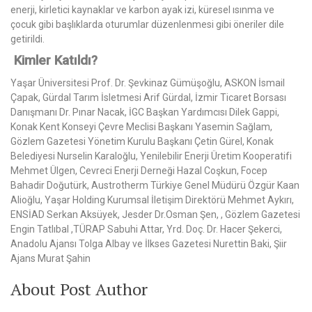
enerji, kirletici kaynaklar ve karbon ayak izi, küresel ısınma ve
çocuk gibi başlıklarda oturumlar düzenlenmesi gibi öneriler dile
getirildi.
Kimler Katıldı?
Yaşar Üniversitesi Prof. Dr. Şevkinaz Gümüşoğlu, ASKON İsmail
Çapak, Gürdal Tarım İsletmesi Arif Gürdal, İzmir Ticaret Borsası
Danışmanı Dr. Pınar Nacak, İGC Başkan Yardımcısı Dilek Gappi,
Konak Kent Konseyi Çevre Meclisi Başkanı Yasemin Sağlam,
Gözlem Gazetesi Yönetim Kurulu Başkanı Çetin Gürel, Konak
Belediyesi Nurselin Karaloğlu, Yenilebilir Enerji Üretim Kooperatifi
Mehmet Ülgen, Cevreci Enerji Derneği Hazal Coşkun, Focep
Bahadir Doğutürk, Austrotherm Türkiye Genel Müdürü Özgür Kaan
Alioğlu, Yaşar Holding Kurumsal İletişim Direktörü Mehmet Aykırı,
ENSİAD Serkan Aksüyek, Jesder Dr.Osman Şen, , Gözlem Gazetesi
Engin Tatlıbal ,TÜRAP Sabuhi Attar, Yrd. Doç. Dr. Hacer Şekerci,
Anadolu Ajansı Tolga Albay ve İlkses Gazetesi Nurettin Baki, Şiir
Ajans Murat Şahin
About Post Author