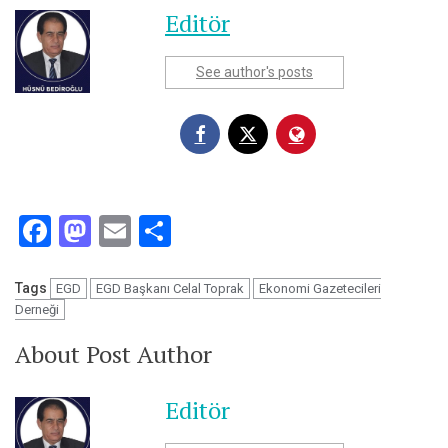
Editör
See author's posts
Facebook
Mastodon
Email
Share
Tags
EGD
EGD Başkanı Celal Toprak
Ekonomi Gazetecileri
Derneği
About Post Author
Editör