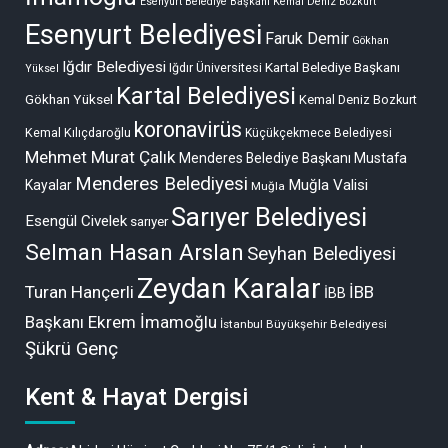
Esenyurt Belediye Başkanı Kemal Deniz Bozkurt
Esenyurt Belediyesi
Faruk Demir
Gökhan
Iğdır Belediyesi
Kartal Belediye Başkanı
Iğdır Üniversitesi
Yüksel
Kartal Belediyesi
Gökhan Yüksel
Kemal Deniz Bozkurt
koronavirüs
Kemal Kılıçdaroğlu
Küçükçekmece Belediyesi
Mehmet Murat Çalık
Menderes Belediye Başkanı Mustafa
Menderes Belediyesi
Muğla Valisi
Kayalar
Muğla
Sarıyer Belediyesi
Esengül Civelek
sarıyer
Selman Hasan Arslan
Seyhan Belediyesi
Zeydan Karalar
Turan Hançerli
İBB
İBB
Başkanı Ekrem İmamoğlu
İstanbul Büyükşehir Belediyesi
Şükrü Genç
Kent & Hayat Dergisi