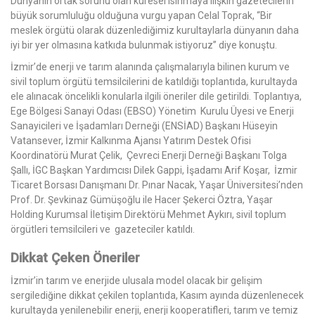
Dünyanın ortak sorunu olan küresel ısınmaya ilişkin gazetecilerin
büyük sorumluluğu olduğuna vurgu yapan Celal Toprak, “Bir
meslek örgütü olarak düzenlediğimiz kurultaylarla dünyanın daha
iyi bir yer olmasına katkıda bulunmak istiyoruz” diye konuştu.
İzmir’de enerji ve tarım alanında çalışmalarıyla bilinen kurum ve
sivil toplum örgütü temsilcilerini de katıldığı toplantıda, kurultayda
ele alınacak öncelikli konularla ilgili öneriler dile getirildi. Toplantıya,
Ege Bölgesi Sanayi Odası (EBSO) Yönetim Kurulu Üyesi ve Enerji
Sanayicileri ve İşadamları Derneği (ENSİAD) Başkanı Hüseyin
Vatansever, İzmir Kalkınma Ajansı Yatırım Destek Ofisi
Koordinatörü Murat Çelik, Çevreci Enerji Derneği Başkanı Tolga
Şallı, İGC Başkan Yardımcısı Dilek Gappi, İşadamı Arif Koşar, İzmir
Ticaret Borsası Danışmanı Dr. Pınar Nacak, Yaşar Üniversitesi’nden
Prof. Dr. Şevkinaz Gümüşoğlu ile Hacer Şekerci Öztra, Yaşar
Holding Kurumsal İletişim Direktörü Mehmet Aykırı, sivil toplum
örgütleri temsilcileri ve gazeteciler katıldı.
Dikkat Çeken Öneriler
İzmir’in tarım ve enerjide ulusala model olacak bir gelişim
sergilediğine dikkat çekilen toplantıda, Kasım ayında düzenlenecek
kurultayda yenilenebilir enerji, enerji kooperatifleri, tarım ve temiz