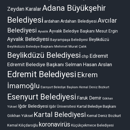
Adana Büyükşehir
Zeydan Karalar
Belediyesi
Avcılar
ardahan
Ardahan Belediyesi
Belediyesi
Ayvalık Belediye Başkanı Mesut Ergin
Ayvalık
Ayvalık Belediyesi
Beylikdüzü
Bayrampaşa Belediyesi
Beylikdüzü Belediye Başkanı Mehmet Murat Çalık
Beylikdüzü Belediyesi
Edremit
chp
Edremit Belediye Başkanı Selman Hasan Arslan
Edremit Belediyesi
Ekrem
İmamoğlu
Esenyurt Belediye Başkanı Kemal Deniz Bozkurt
Esenyurt Belediyesi
Faruk Demir
Gökhan
Iğdır Belediyesi
Kartal Belediye Başkanı
Iğdır Üniversitesi
Yüksel
Kartal Belediyesi
Gökhan Yüksel
Kemal Deniz Bozkurt
koronavirüs
Kemal Kılıçdaroğlu
Küçükçekmece Belediyesi