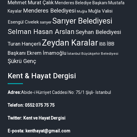
Mehmet Murat Çalık
Menderes Belediye Başkanı Mustafa
Menderes Belediyesi
Muğla Valisi
Kayalar
Muğla
Sarıyer Belediyesi
Esengül Civelek
sarıyer
Selman Hasan Arslan
Seyhan Belediyesi
Zeydan Karalar
Turan Hançerli
İBB
İBB
Başkanı Ekrem İmamoğlu
İstanbul Büyükşehir Belediyesi
Şükrü Genç
Kent & Hayat Dergisi
Adres:
Abide-i Hürriyet Caddesi No: 75/1 Şişli- İstanbul
Telefon: 0552 075 75 75
Twitter: Kent ve Hayat Dergisi
E-posta: kenthayat@gmail.com