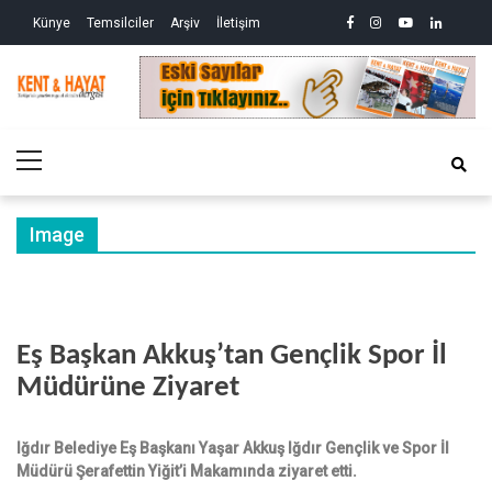
Skip
Skip
facebook
instagram
youtube
linkedin
twitte
Siy
Künye
Temsilciler
Arşiv
İletişim
to
to
So
ve
navigation
content
Ek
Kri
Kent&Hayat
Yönetim ve Genel Aktüalite Dergisi
Ne
Kro
Primary
(2)
Menu
Image
Eş Başkan Akkuş’tan Gençlik Spor İl
Müdürüne Ziyaret
Iğdır Belediye Eş Başkanı Yaşar Akkuş Iğdır Gençlik ve Spor İl
Müdürü Şerafettin Yiğit’i Makamında ziyaret etti.