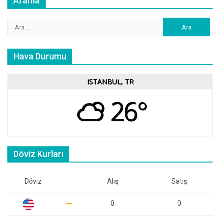
Arama
Arama:
Hava Durumu
ISTANBUL, TR
26°
Döviz Kurları
Döviz
Alış
Satış
0
0