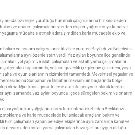
z aylarında özveriyle yürüttüğü hummalı çalışmalarına hız kesmeden
bakım ve onarım çalışmalarını yürüten ekipler yağmur suyu kanal ve
n kar yağışına müdahale etmek adına şimdiden karla mücadele ekip ve
m bakım ve onarım çalışmalarını titizlikle yürüten Beylikdüzü Belediyesi
çalışmalarına aynı özenle start verdi. Yaz ayları boyunca ilçe genelinde
lışmaları, yol yapım ve ıslah çalışmaları ve asfalt yama çalışmalarını
çalışmaları kapsamında; yolların güvenlik çizgilerinin çekilmesi, yaya
n saha ve oyun alanlarının çizimlerini tamamladı. Mevsimsel yağışlar ve
vermemesi adına Sonbahar ve İlkbahar mevsiminin başlarında bölge
 olup olmadığını kanal görüntüleme aracı ile periyodik olarak kontrol
pler aynı zamanda yaz ayları boyunca ilçede süregelen bakım ve onarım
ek.
 olası yoğun kar yağışlarına karşı temkinli hareket eden Beylikdüzü
tuz stoklama ve karla mücadelede kullanılacak araçların bakım ve
rekli tüm çalışmaları yapan belediye ekiplerince aynı zamanda kanal ve
rında devam eden asfalt yama çalışmaları hava şartları uygun olduğu
.