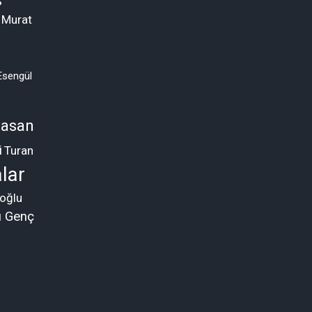
s
 Murat
Esengül
asan
i
Turan
lar
oğlu
ü Genç