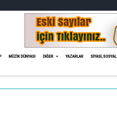
P
MÜZIK DÜNYASI
DIĞER
YAZARLAR
SIYASI, SOSYA