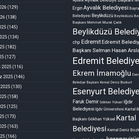
Ayvalık
Ayvalık Belediyesi
026
(129)
Ergin
Bayr
Beylikdüzü
Belediyesi
Beylikdüzü Be
026
(138)
Başkanı Mehmet Murat Çalık
2025
(145)
Beylikdüzü Beledi
2025
(134)
Edremit
Edremit Beledi
chp
025
(182)
Başkanı Selman Hasan Arsl
025
(127)
Edremit Belediye
s 2025
(116)
Ekrem İmamoğlu
Esen
 2025
(146)
Belediye Başkanı Kemal Deniz Bozkurt
 2025
(130)
Esenyurt Belediye
025
(158)
Faruk Demir
Iğdır
Gökhan Yüksel
025
(125)
Belediyesi
Kartal 
Iğdır Üniversitesi
Kartal
25
(173)
Başkanı Gökhan Yüksel
025
(163)
Belediyesi
Kemal Deniz Bozk
025
(166)