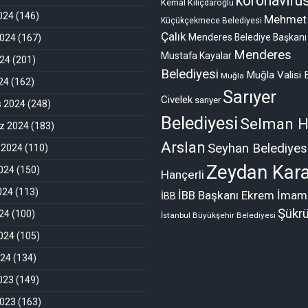
koronavirü
Kemal Kılıçdaroğlu
2024
(146)
Mehmet
Küçükçekmece Belediyesi
Çalık
Menderes Belediye Başkanı
2024
(167)
Menderes
Mustafa Kayalar
024
(201)
Belediyesi
Muğla Valisi 
Muğla
024
(162)
Sarıyer
Civelek
sarıyer
s 2024
(248)
Belediyesi
Selman H
 2024
(183)
Arslan
Seyhan Belediyes
 2024
(110)
Zeydan Kara
024
(150)
Hançerli
024
(113)
İBB Başkanı Ekrem İmam
İBB
Şükr
24
(100)
İstanbul Büyükşehir Belediyesi
024
(105)
024
(134)
2023
(149)
2023
(163)