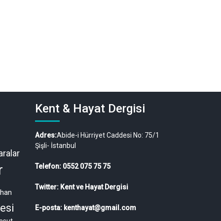
Kent & Hayat Dergisi
Adres:
Abide-i Hürriyet Caddesi No: 75/1
Şişli- İstanbul
ralar
r
Telefon: 0552 075 75 75
Twitter: Kent ve Hayat Dergisi
ahan
esi
E-posta: kenthayat@gmail.com
esut