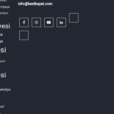
info@kenthayat.com
ampaşa
lediye
twitter
facebook
instagram
youtube
linkedin
yesi
ye
Siyasi,
an
Sosyal
si
ve
Ekonomik
yurt
Kriz
si
Neden
Kronikleşti?
Belediye
(2)
urt