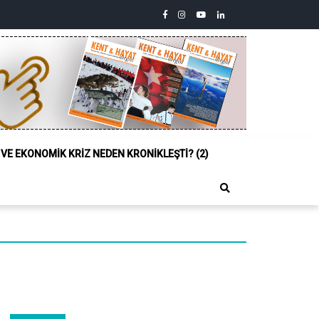
facebook
instagram
youtube
linkedin
twitter
Siyasi,
Sosyal
ve
Ekonomik
Kriz
Neden
Kronikleşti?
(2)
L VE EKONOMIK KRIZ NEDEN KRONIKLEŞTI? (2)