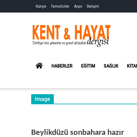
Skip
Skip
Künye
Temsilciler
Arşiv
İletişim
to
to
navigation
content
Kent&Hayat
Yönetim ve Genel Aktüalite Dergisi
HOME
HABERLER
EĞITIM
SAĞLIK
KITA
Image
Beylikdüzü sonbahara hazır