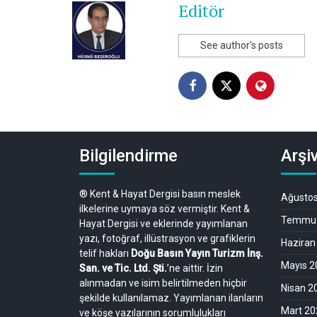
Editör
See author's posts
Bilgilendirme
Arşiv
® Kent & Hayat Dergisi basın meslek
Ağusto
ilkelerine uymaya söz vermiştir. Kent &
Temmuz
Hayat Dergisi ve eklerinde yayımlanan
yazı, fotoğraf, illüstrasyon ve grafiklerin
Haziran
telif hakları
Doğu Basın Yayın Turizm İnş.
Mayıs 2
San. ve Tic. Ltd. Şti.
’ne aittir. İzin
alınmadan ve isim belirtilmeden hiçbir
Nisan 2
şekilde kullanılamaz. Yayımlanan ilanların
Mart 20
ve köşe yazılarının sorumlulukları