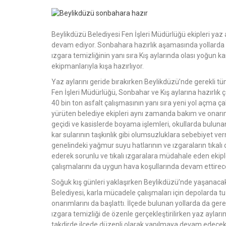
Beylikdüzü Belediyesi Fen İşleri Müdürlüğü ekipleri ya
devam ediyor. Sonbahara hazırlık aşamasında yollarda 
ızgara temizliğinin yanı sıra Kış aylarında olası yoğu
ekipmanlarıyla kışa hazırlıyor.
Yaz aylarını geride bırakırken Beylikdüzü’nde gerekli tü
Fen İşleri Müdürlüğü, Sonbahar ve Kış aylarına hazırlık 
40 bin ton asfalt çalışmasının yanı sıra yeni yol açma ça
yürüten belediye ekipleri aynı zamanda bakım ve onarım 
geçidi ve kasislerde boyama işlemleri, okullarda buluna
kar sularının taşkınlık gibi olumsuzluklara sebebiyet 
genelindeki yağmur suyu hatlarının ve ızgaraların tıkalı
ederek sorunlu ve tıkalı ızgaralara müdahale eden eki
çalışmalarını da uygun hava koşullarında devam ettirec
Soğuk kış günleri yaklaşırken Beylikdüzü’nde yaşanacak
Belediyesi, karla mücadele çalışmaları için depolarda 
onarımlarını da başlattı. İlçede bulunan yollarda da ge
ızgara temizliği de özenle gerçekleştirilirken yaz ayla
takdirde ilçede düzenli olarak yapılmaya devam edecek