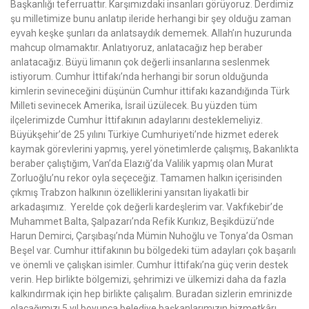
Başkanlığı teferruattır. Karşımızdaki insanları görüyoruz. Derdimiz
şu milletimize bunu anlatıp ileride herhangi bir şey olduğu zaman
eyvah keşke şunları da anlatsaydık dememek. Allah’ın huzurunda
mahcup olmamaktır. Anlatıyoruz, anlatacağız hep beraber
anlatacağız. Büyü limanın çok değerli insanlarına seslenmek
istiyorum. Cumhur İttifakı’nda herhangi bir sorun olduğunda
kimlerin sevineceğini düşünün Cumhur ittifakı kazandığında Türk
Milleti sevinecek Amerika, İsrail üzülecek. Bu yüzden tüm
ilçelerimizde Cumhur İttifakının adaylarını desteklemeliyiz.
Büyükşehir’de 25 yılını Türkiye Cumhuriyeti’nde hizmet ederek
kaymak görevlerini yapmış, yerel yönetimlerde çalışmış, Bakanlıkta
beraber çalıştığım, Van’da Elazığ’da Valilik yapmış olan Murat
Zorluoğlu’nu rekor oyla seçeceğiz. Tamamen halkın içerisinden
çıkmış Trabzon halkının özelliklerini yansıtan liyakatli bir
arkadaşımız. Yerelde çok değerli kardeşlerim var. Vakfıkebir’de
Muhammet Balta, Şalpazarı’nda Refik Kurıkız, Beşikdüzü’nde
Harun Demirci, Çarşıbaşı’nda Mümin Nuhoğlu ve Tonya’da Osman
Beşel var. Cumhur ittifakının bu bölgedeki tüm adayları çok başarılı
ve önemli ve çalışkan isimler. Cumhur İttifakı’na güç verin destek
verin. Hep birlikte bölgemizi, şehrimizi ve ülkemizi daha da fazla
kalkındırmak için hep birlikte çalışalım. Buradan sizlerin emrinizde
olacağımızı 5 yıl boyunca belediye başkanlarımızın hizmetkârı