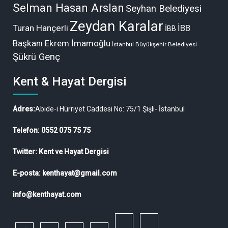
Selman Hasan Arslan
Seyhan Belediyesi
Zeydan Karalar
Turan Hançerli
İBB
İBB
Başkanı Ekrem İmamoğlu
İstanbul Büyükşehir Belediyesi
Şükrü Genç
Kent & Hayat Dergisi
Adres:
Abide-i Hürriyet Caddesi No: 75/1 Şişli- İstanbul
Telefon: 0552 075 75 75
Twitter: Kent ve Hayat Dergisi
E-posta: kenthayat@gmail.com
info@kenthayat.com
twitter
Siyasi,