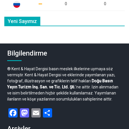
0
0
Yeni Sayımız
Bilgilendirme
® Kent & Hayat Dergisi basın meslek ilkelerine uymaya söz
vermiştir. Kent & Hayat Dergisi ve eklerinde yayımlanan yazı,
fotoğraf, illüstrasyon ve grafiklerin telif hakları
Doğu Basın
Yayın Turizm İnş. San. ve Tic. Ltd. Şti.
’ne aittir. İzin alınmadan
ve isim belirtilmeden hiçbir şekilde kullanılamaz. Yayımlanan
ilanların ve köşe yazılarının sorumlulukları sahiplerine aittir.
Facebook
Mastodon
Email
Share
Arşivler