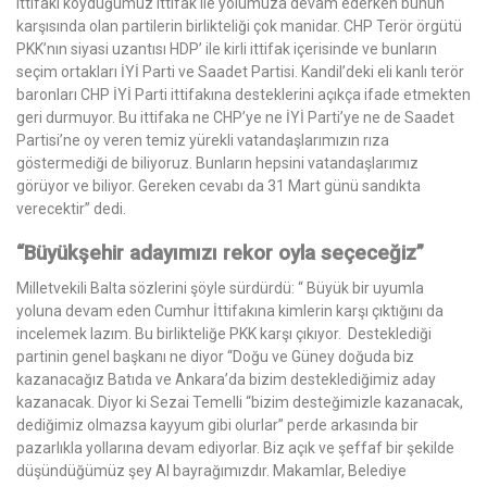
ittifakı koyduğumuz ittifak ile yolumuza devam ederken bunun
karşısında olan partilerin birlikteliği çok manidar. CHP Terör örgütü
PKK’nın siyasi uzantısı HDP’ ile kirli ittifak içerisinde ve bunların
seçim ortakları İYİ Parti ve Saadet Partisi. Kandil’deki eli kanlı terör
baronları CHP İYİ Parti ittifakına desteklerini açıkça ifade etmekten
geri durmuyor. Bu ittifaka ne CHP’ye ne İYİ Parti’ye ne de Saadet
Partisi’ne oy veren temiz yürekli vatandaşlarımızın rıza
göstermediği de biliyoruz. Bunların hepsini vatandaşlarımız
görüyor ve biliyor. Gereken cevabı da 31 Mart günü sandıkta
verecektir” dedi.
“Büyükşehir adayımızı rekor oyla seçeceğiz”
Milletvekili Balta sözlerini şöyle sürdürdü: “ Büyük bir uyumla
yoluna devam eden Cumhur İttifakına kimlerin karşı çıktığını da
incelemek lazım. Bu birlikteliğe PKK karşı çıkıyor. Desteklediği
partinin genel başkanı ne diyor “Doğu ve Güney doğuda biz
kazanacağız Batıda ve Ankara’da bizim desteklediğimiz aday
kazanacak. Diyor ki Sezai Temelli “bizim desteğimizle kazanacak,
dediğimiz olmazsa kayyum gibi olurlar” perde arkasında bir
pazarlıkla yollarına devam ediyorlar. Biz açık ve şeffaf bir şekilde
düşündüğümüz şey Al bayrağımızdır. Makamlar, Belediye