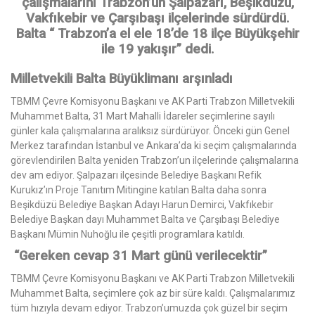
çalışmalarını Trabzon’un Şalpazarı, Beşikdüzü,
Vakfıkebir ve Çarşıbaşı ilçelerinde sürdürdü.
Balta “ Trabzon’a el ele 18’de 18 ilçe Büyükşehir
ile 19 yakışır” dedi.
Milletvekili Balta Büyüklimanı arşınladı
TBMM Çevre Komisyonu Başkanı ve AK Parti Trabzon Milletvekili
Muhammet Balta, 31 Mart Mahalli İdareler seçimlerine sayılı
günler kala çalışmalarına aralıksız sürdürüyor. Önceki gün Genel
Merkez tarafından İstanbul ve Ankara’da ki seçim çalışmalarında
görevlendirilen Balta yeniden Trabzon’un ilçelerinde çalışmalarına
dev am ediyor. Şalpazarı ilçesinde Belediye Başkanı Refik
Kurukız’ın Proje Tanıtım Mitingine katılan Balta daha sonra
Beşikdüzü Belediye Başkan Adayı Harun Demirci, Vakfıkebir
Belediye Başkan dayı Muhammet Balta ve Çarşıbaşı Belediye
Başkanı Mümin Nuhoğlu ile çeşitli programlara katıldı.
“Gereken cevap 31 Mart günü verilecektir”
TBMM Çevre Komisyonu Başkanı ve AK Parti Trabzon Milletvekili
Muhammet Balta, seçimlere çok az bir süre kaldı. Çalışmalarımız
tüm hızıyla devam ediyor. Trabzon’umuzda çok güzel bir seçim