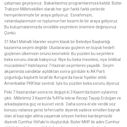
çalışması geçiriyoruz. Bakanlarımız programlarımıza katıldı. Bizler
Trabzon Milletvekilleri olarak her gün farklı farklı yerlerde
hemşerilerimizle bir araya geliyoruz. Esnafımızın,
vatandaşlarımızın ve toplumun her kesimi ile bir araya geliyoruz.
Bu buluşmalarımızda öncelikle seçimlerin önemine değiniyoruz.
Çünkü
31 Mart Mahalli İdareler seçimi klasik bir Belediye Başkanlığı
kazanma seçimi değildir. Uluslararası güçlerin en büyük hedefi
güçlenen ülkemizin önünü kesmektir. Bu yüzden bu seçimlere
beka sorunu olarak bakıyoruz. Niye bu beka meselesi, niye İstikbal
mücadelesi? Hatırlayınız 7 Haziran seçimlerini yaşadık. Seçim
akşamında sandıklar açıldıktan sonra gördüler ki AK Parti
çoğunluğu kaybetti İsrail’de Avrupa’da havai fişekler atıldı.
Amerikalılar PKK’lılar sevindi. İşte bu yüzden beka sorunu diyoruz.
Peki 7 Hazirandan sonra ne değişti ki 3 Kasım’da bizim oylarımız
çıktı. Milletimiz 3 Kasım’da %49’la tekrar Recep Tayyip Erdoğan ve
arkadaşlarına güç ve kuvvet verdi. Daha sonra el ele verdik söz
konusu vatansa gerisi teferruattır diyerek sadece emelleri bayrak
olan al bayrağın altına yaşamak isteyen herkes kardeşimizdir
diyerek Cumhur İttifakı’nı oluşturduk. Bizler MHP ile adını Cumhur