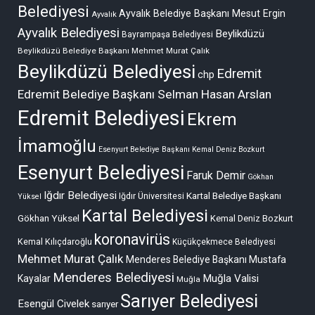
Belediyesi
Ayvalık Belediye Başkanı Mesut Ergin
Ayvalık
Ayvalık Belediyesi
Beylikdüzü
Bayrampaşa Belediyesi
Beylikdüzü Belediye Başkanı Mehmet Murat Çalık
Beylikdüzü Belediyesi
Edremit
chp
Edremit Belediye Başkanı Selman Hasan Arslan
Edremit Belediyesi
Ekrem
İmamoğlu
Esenyurt Belediye Başkanı Kemal Deniz Bozkurt
Esenyurt Belediyesi
Faruk Demir
Gökhan
Iğdır Belediyesi
Kartal Belediye Başkanı
Iğdır Üniversitesi
Yüksel
Kartal Belediyesi
Gökhan Yüksel
Kemal Deniz Bozkurt
koronavirüs
Kemal Kılıçdaroğlu
Küçükçekmece Belediyesi
Mehmet Murat Çalık
Menderes Belediye Başkanı Mustafa
Menderes Belediyesi
Muğla Valisi
Kayalar
Muğla
Sarıyer Belediyesi
Esengül Civelek
sarıyer