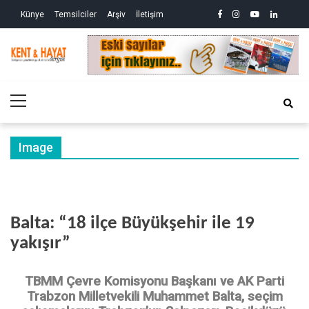
Skip
Skip
facebook
instagram
youtube
linkedin
twitte
Siy
Künye
Temsilciler
Arşiv
İletişim
to
to
So
ve
navigation
content
Ek
Kri
Kent&Hayat
Yönetim ve Genel Aktüalite Dergisi
Ne
Kro
Primary
(2)
Menu
Image
Balta: “18 ilçe Büyükşehir ile 19
yakışır”
TBMM Çevre Komisyonu Başkanı ve AK Parti
Trabzon Milletvekili Muhammet Balta, seçim