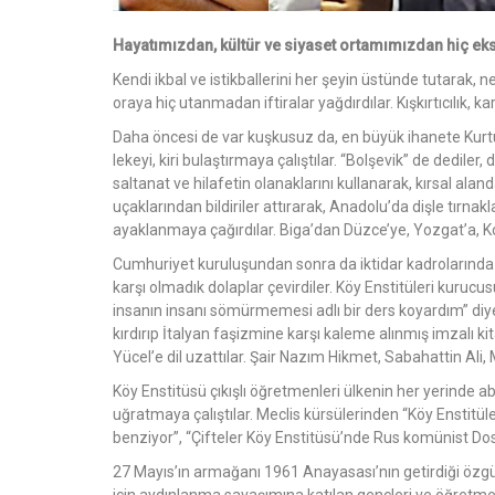
Hayatımızdan, kültür ve siyaset ortamımızdan hiç ek
Kendi ikbal ve istikballerini her şeyin üstünde tutarak, n
oraya hiç utanmadan iftiralar yağdırdılar. Kışkırtıcılık, kar
Daha öncesi de var kuşkusuz da, en büyük ihanete Kurtul
lekeyi, kiri bulaştırmaya çalıştılar. “Bolşevik” de dediler
saltanat ve hilafetin olanaklarını kullanarak, kırsal alan
uçaklarından bildiriler attırarak, Anadolu’da dişle tırnakl
ayaklanmaya çağırdılar. Biga’dan Düzce’ye, Yozgat’a, Kony
Cumhuriyet kuruluşundan sonra da iktidar kadrolarında y
karşı olmadık dolaplar çevirdiler. Köy Enstitüleri kuruc
insanın insanı sömürmemesi adlı bir ders koyardım” di
kırdırıp İtalyan faşizmine karşı kaleme alınmış imzalı ki
Yücel’e dil uzattılar. Şair Nazım Hikmet, Sabahattin Ali,
Köy Enstitüsü çıkışlı öğretmenleri ülkenin her yerind
uğratmaya çalıştılar. Meclis kürsülerinden “Köy Enstitüle
benziyor”, “Çifteler Köy Enstitüsü’nde Rus komünist Dosto
27 Mayıs’ın armağanı 1961 Anayasası’nın getirdiği özgü