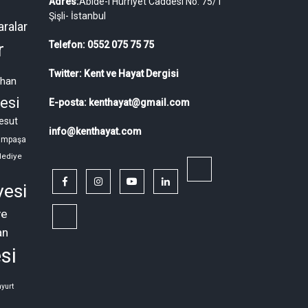
Adres:
Abide-i Hürriyet Caddesi No: 75/1
Şişli- İstanbul
ralar
r
Telefon: 0552 075 75 75
Twitter: Kent ve Hayat Dergisi
ahan
esi
E-posta: kenthayat@gmail.com
esut
info@kenthayat.com
ampaşa
lediye
twitter
facebook
instagram
youtube
linkedin
yesi
ye
Siyasi,
an
Sosyal
si
ve
Ekonomik
yurt