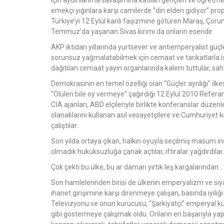
için aydınlanma savaşımına katılan gençleri ve öğretmenl
emekçi yığınlara karşı camilerde “din elden gidiyor” p
Türkiye’yi 12 Eylül kanlı faşizmine götüren Maraş, Çorum,
Temmuz’da yaşanan Sivas kırımı da onların eseridir.
AKP iktidarı yıllarında yurtsever ve antiemperyalist güçl
sorunsuz yağmalatabilmek için cemaat ve tarikatlarla işb
dağıtılan cemaat yayın organlarında kalem tuttular, saht
Demokrasinin en temel özelliği olan “Güçler ayrılığı” il
“Ölüleri bile oy vermeye” çağırdığı 12 Eylül 2010 Refer
CİA ajanları, ABD elçileriyle birlikte konferanslar düzen
olanaklarını kullanan asıl vesayetçilere ve Cumhuriyet ka
çalıştılar.
Son yılda ortaya çıkan, halkın oyuyla seçilmiş masum ins
olmadık hukuksuzluğa çanak açtılar, iftiralar yağdırdılar.
Çok çekti bu ülke, bu ar damarı yırtık leş kargalarından…
Son hamlelerinden birisi de ülkenin emperyalizm ve siya
ihanet girişimine karşı direnmeye çalışan, basında iyili
Televizyonu ve onun kurucusu, “Şarkiyatçı” emperyal kült
gibi göstermeye çalışmak oldu. Onların en başarıyla yapt