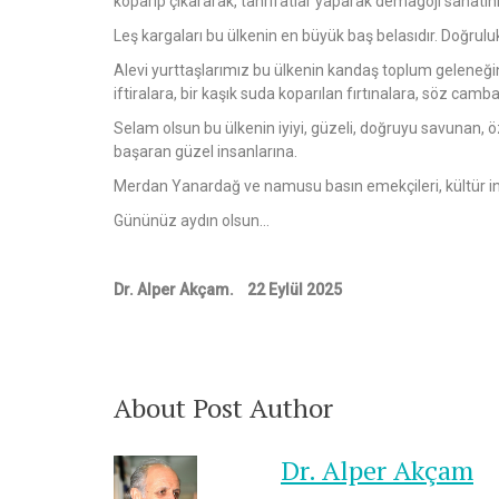
koparıp çıkararak, tahrifatlar yaparak demagoji sanatını
Leş kargaları bu ülkenin en büyük baş belasıdır. Doğrulu
Alevi yurttaşlarımız bu ülkenin kandaş toplum geleneğin
iftiralara, bir kaşık suda koparılan fırtınalara, söz cam
Selam olsun bu ülkenin iyiyi, güzeli, doğruyu savunan, ö
başaran güzel insanlarına.
Merdan Yanardağ ve namusu basın emekçileri, kültür ins
Gününüz aydın olsun…
Dr. Alper Akçam. 22 Eylül 2025
About Post Author
Dr. Alper Akçam