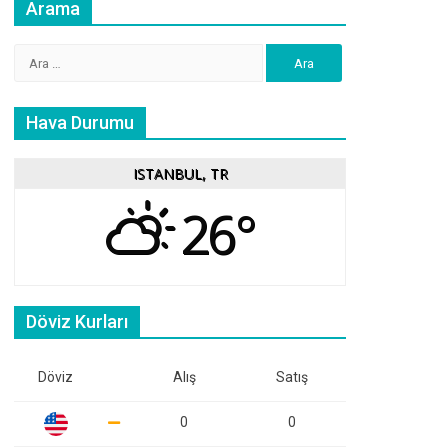
Arama
Arama:
Hava Durumu
ISTANBUL, TR
26°
Döviz Kurları
Döviz
Alış
Satış
0
0