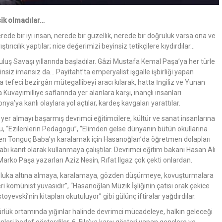
sik olmadılar…
erede bir iyi insan, nerede bir güzellik, nerede bir doğruluk varsa ona ve
ıştırıcılık yaptılar; nice değerimizi beyinsiz tetikçilere kıydırdılar…
uş Savaşı yıllarında başladılar. Gâzi Mustafa Kemal Paşa’ya her türle
, dinsiz imansız da… Payitaht’ta emperyalist işgalle işbirliği yapan
da tefeci bezirgân mütegallibeyi aracı kılarak, hatta İngiliz ve Yunan
a Kuvayımilliye saflarında yer alanlara karşı, inançlı insanları
a’ya kanlı olaylara yol açtılar, kardeş kavgaları yarattılar.
er almayı başarmış devrimci eğitimcilere, kültür ve sanat insanlarına
usu, “Ezilenlerin Pedagogu”, “Elimden gelse dünyanın bütün okullarına
yen Tonguç Baba’yı karalamak için Hasanoğlan’da öğretmen dolapları
tabı kanıt olarak kullanmaya çalıştılar. Devrimci eğitim bakanı Hasan Ali
 Marko Paşa yazarları Aziz Nesin, Rıfat Ilgaz çok çekti onlardan.
e abluka altına almaya, karalamaya, gözden düşürmeye, kovuşturmalara
ri komünist yuvasıdır”, “Hasanoğlan Müzik İşliğinin çatısı orak çekice
yevski’nin kitapları okutuluyor” gibi gülünç iftiralar yağdırdılar.
rlük ortamında yığınlar halinde devrimci mücadeleye, halkın geleceği