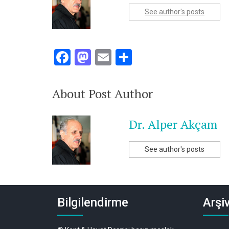
See author's posts
Facebook
Mastodon
Email
Share
About Post Author
Dr. Alper Akçam
See author's posts
Bilgilendirme
Arşiv