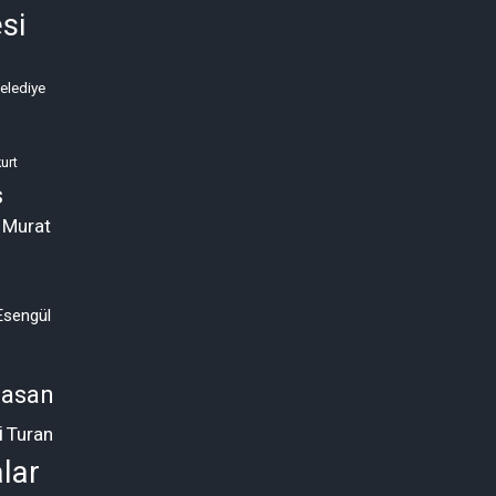
Kriz
si
Neden
Kronikleşti?
Belediye
(2)
urt
s
 Murat
Esengül
asan
i
Turan
lar