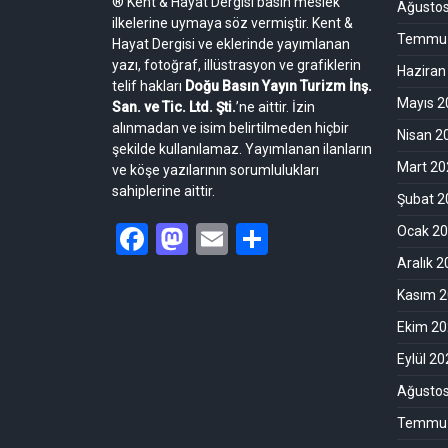
® Kent & Hayat Dergisi basın meslek
Ağusto
ilkelerine uymaya söz vermiştir. Kent &
Temmuz
Hayat Dergisi ve eklerinde yayımlanan
yazı, fotoğraf, illüstrasyon ve grafiklerin
Haziran
telif hakları
Doğu Basın Yayın Turizm İnş.
Mayıs 2
San. ve Tic. Ltd. Şti.
’ne aittir. İzin
alınmadan ve isim belirtilmeden hiçbir
Nisan 2
şekilde kullanılamaz. Yayımlanan ilanların
Mart 20
ve köşe yazılarının sorumlulukları
sahiplerine aittir.
Şubat 2
Facebook
Mastodon
Email
Share
Ocak 2
Aralık 
Kasım 
Ekim 2
Eylül 2
Ağusto
Temmuz