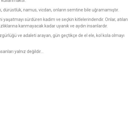
 kullanmaktır.
k, dürüstlük, namus, vicdan, onların semtine bile uğramamıştır.
i yaşatmayı sürdüren kadim ve seçkin kitlelerindendir. Onlar, atılan
bazlıklarına kanmayacak kadar uyanık ve aydın insanlardır.
zgürlüğü ve adaleti arayan, gün geçtikçe de el ele, kol kola olmayı
anları yalnız değildir…