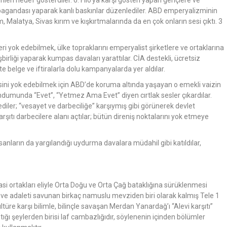
eri hedef gösterdiler. 6. Filo’ya karşı gösteri yapan gençlere ve
ropagandası yaparak kanlı baskınlar düzenlediler. ABD emperyalizminin
 Malatya, Sivas kırım ve kışkırtmalarında da en çok onların sesi çıktı. 3
eri yok edebilmek, ülke topraklarını emperyalist şirketlere ve ortaklarına
irliği yaparak kumpas davaları yarattılar. CİA destekli, ücretsiz
e belge ve iftiralarla dolu kampanyalarda yer aldılar.
kesini yok edebilmek için ABD’de koruma altında yaşayan o emekli vaizin
andumunda “Evet”, “Yetmez Ama Evet” diyen cırtlak sesler çıkardılar.
lediler; “vesayet ve darbeciliğe” karşıymış gibi görünerek devlet
rşıtı darbecilere alanı açtılar; bütün direniş noktalarını yok etmeye
anların da yargılandığı uydurma davalara müdahil gibi katıldılar,
si ortakları eliyle Orta Doğu ve Orta Çağ bataklığına sürüklenmesi
ği ve adaleti savunan birkaç namuslu mevziden biri olarak kalmış Tele 1
üre karşı bilimle, bilinçle savaşan Merdan Yanardağ’ı “Alevi karşıtı”
ığı şeylerden birisi laf cambazlığıdır, söylenenin içinden bölümler