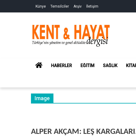
Skip
Skip
Künye
Temsilciler
Arşiv
İletişim
to
to
navigation
content
Kent&Hayat
Yönetim ve Genel Aktüalite Dergisi
HOME
HABERLER
EĞITIM
SAĞLIK
KITA
Image
ALPER AKÇAM: LEŞ KARGALAR