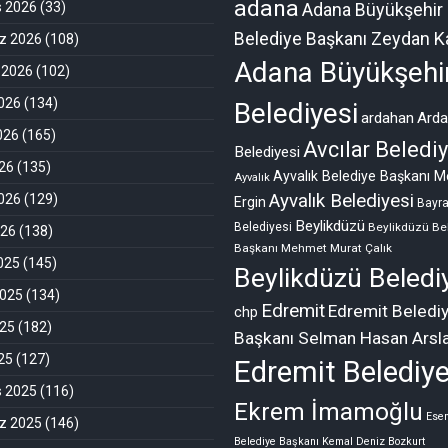
adana
s 2026
(33)
Adana Büyükşehir
Belediye Başkanı Zeydan Ka
 2026
(108)
Adana Büyükşehi
 2026
(102)
026
(134)
Belediyesi
ardahan
Ard
026
(165)
Avcılar Belediy
Belediyesi
26
(135)
Ayvalık Belediye Başkanı M
Ayvalık
Ayvalık Belediyesi
026
(129)
Ergin
Bayr
Beylikdüzü
Belediyesi
Beylikdüzü Be
026
(138)
Başkanı Mehmet Murat Çalık
2025
(145)
Beylikdüzü Beledi
2025
(134)
Edremit
Edremit Beledi
chp
025
(182)
Başkanı Selman Hasan Arsl
025
(127)
Edremit Belediye
s 2025
(116)
Ekrem İmamoğlu
Esen
 2025
(146)
Belediye Başkanı Kemal Deniz Bozkurt