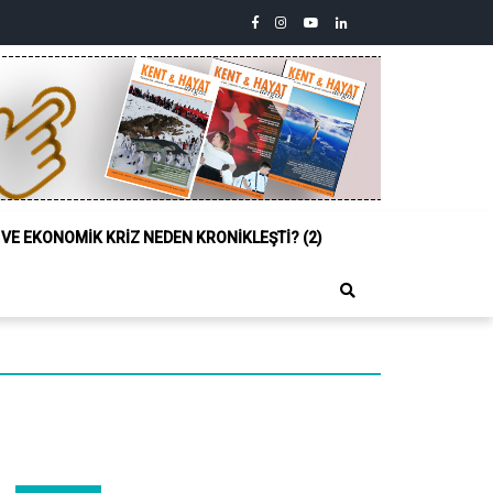
facebook
instagram
youtube
linkedin
twitter
Siyasi,
Sosyal
ve
Ekonomik
Kriz
Neden
Kronikleşti?
(2)
L VE EKONOMIK KRIZ NEDEN KRONIKLEŞTI? (2)