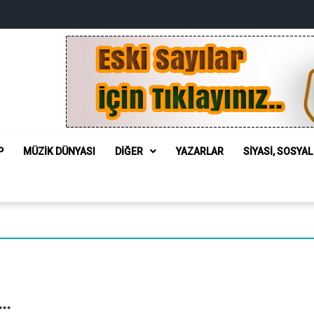
P
MÜZIK DÜNYASI
DIĞER
YAZARLAR
SIYASI, SOSYA
I…