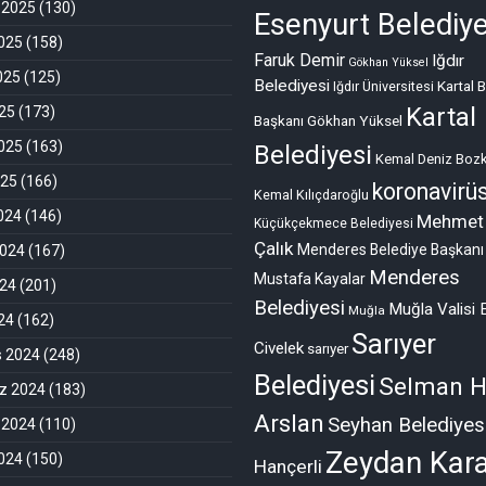
 2025
(130)
Esenyurt Belediye
025
(158)
Faruk Demir
Iğdır
Gökhan Yüksel
025
(125)
Belediyesi
Kartal 
Iğdır Üniversitesi
Kartal
25
(173)
Başkanı Gökhan Yüksel
025
(163)
Belediyesi
Kemal Deniz Bozk
025
(166)
koronavirü
Kemal Kılıçdaroğlu
2024
(146)
Mehmet
Küçükçekmece Belediyesi
Çalık
Menderes Belediye Başkanı
2024
(167)
Menderes
Mustafa Kayalar
024
(201)
Belediyesi
Muğla Valisi 
Muğla
024
(162)
Sarıyer
Civelek
sarıyer
s 2024
(248)
Belediyesi
Selman H
 2024
(183)
Arslan
Seyhan Belediyes
 2024
(110)
Zeydan Kara
024
(150)
Hançerli