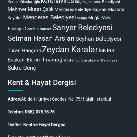
koronavirüs
Kemal Kılıçdaroğlu
Küçükçekmece Belediyesi
Mehmet Murat Çalık
Menderes Belediye Başkanı Mustafa
Menderes Belediyesi
Muğla Valisi
Kayalar
Muğla
Sarıyer Belediyesi
Esengül Civelek
sarıyer
Selman Hasan Arslan
Seyhan Belediyesi
Zeydan Karalar
Turan Hançerli
İBB
İBB
Başkanı Ekrem İmamoğlu
İstanbul Büyükşehir Belediyesi
Şükrü Genç
Kent & Hayat Dergisi
Adres:
Abide-i Hürriyet Caddesi No: 75/1 Şişli- İstanbul
Telefon: 0552 075 75 75
Twitter: Kent ve Hayat Dergisi