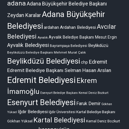
adana
Adana Büyükşehir Belediye Başkanı
Adana Büyükşehir
Zeydan Karalar
Belediyesi
Avcılar
ardahan
Ardahan Belediyesi
Belediyesi
Ayvalık Belediye Başkanı Mesut Ergin
Ayvalık
Ayvalık Belediyesi
Beylikdüzü
Bayrampaşa Belediyesi
Beylikdüzü Belediye Başkanı Mehmet Murat Çalık
Beylikdüzü Belediyesi
Edremit
chp
Edremit Belediye Başkanı Selman Hasan Arslan
Edremit Belediyesi
Ekrem
İmamoğlu
Esenyurt Belediye Başkanı Kemal Deniz Bozkurt
Esenyurt Belediyesi
Faruk Demir
Gökhan
Iğdır Belediyesi
Kartal Belediye Başkanı
Iğdır Üniversitesi
Yüksel
Kartal Belediyesi
Gökhan Yüksel
Kemal Deniz Bozkurt