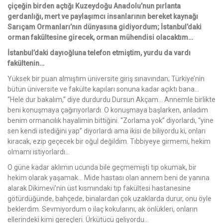
çiçeğin birden açtığı Kuzeydoğu Anadolu’nun pırlanta
gerdanlığı, mert ve paylaşımcı insanlarının bereket kaynağı
Sarıçam Ormanları’nın dünyasına gidiyordum; İstanbul’daki
orman fakültesine girecek, orman mühendisi olacaktım…
İstanbul’daki dayıoğluna telefon etmiştim, yurdu da vardı
fakültenin…
Yüksek bir puan almıştım üniversite giriş sınavından; Türkiye’nin
bütün üniversite ve fakülte kapıları sonuna kadar açıktı bana…
“Hele dur bakalım,” diye durdurdu Dursun Akçam… Annemle birlikte
beni konuşmaya çağırıyorlardı. O konuşmaya başlarken, anladım
benim ormancılık hayalimin bittiğini. “Zorlama yok” diyorlardı, “yine
sen kendi istediğini yap” diyorlardı ama ikisi de biliyordu ki, onları
kıracak, ezip geçecek bir oğul değildim. Tıbbiyeye girmemi, hekim
olmamı istiyorlardı…
O güne kadar aklımın ucunda bile geçmemişti tıp okumak, bir
hekim olarak yaşamak… Mide hastası olan annem beni de yanına
alarak Dikimevi’nin üst kısmındaki tıp fakültesi hastanesine
götürdüğünde, bahçede, binalardan çok uzaklarda durur, onu öyle
beklerdim. Sevmiyordum o ilaç kokularını, ak önlükleri, onların
ellerindeki kimi gereçleri. Ürkütücü geliyordu…