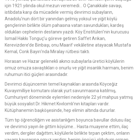
için 1921 yılında okul mezun veremedi… O Çanakkale savaşı,
istibdata karşı da mücadele vermiş devrimci subayların,
Anadolu’nun dört bir yanından gelmiş yoksul ve yiğit köylü
gençlerinin birlikte ölüm pahasına vatan savundukları, kardeş
oldukları cephelerin destanını yazdı. Köy Enstitüleri’nin kurucusu
İsmail Hakkı Tonguç’u göreve getiren Saffet Arıkan,
Kerevizdere’de Binbaşı, onu Maarif vekâletine atayacak Mustafa
Kemal, Conk Bayırı’nda Miralay rütbesi taktı.
Horasan ve Hazar gelenekli akıncı subaylarla üretici köylülerin
omuz omuza savaştıkları o onurlu ve yiğit insanlık harmanı, benim
ruhumun itici güçleri arasındadır.
Devrimci düşüncemin temel kaynakları arasında Köyceğiz
Kuvayımilliye komutanı olarak yurt savunmasına katılmış,
Cumhuriyet döneminde eylemleri nedeniyle 22 yıl mahpus yatmış
büyük sosyalist Dr. Hikmet Kıvılcımlı’nın kitapları vardır.
Kütüphanemin başköşesinde, hep elimin altında dururlar.
Tüm tıp öğrenciliğim ve asistanlığım boyunca bavullar dolusu ilaç
ve devrimci yayın ile gittim köyüme… Hasta muayene ettim, ilaç
verdim, dergiler dağıttım; köylülerle birlikte tırpan çektim, onların
yaşam kavgasına omuz verdim; benim öncüsü olduğum orman