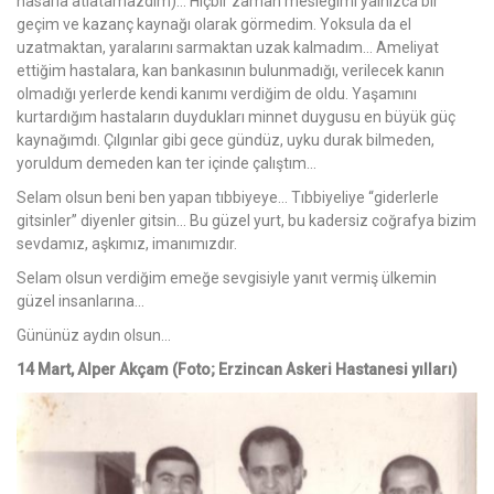
hasarla atlatamazdım)… Hiçbir zaman mesleğimi yalnızca bir
geçim ve kazanç kaynağı olarak görmedim. Yoksula da el
uzatmaktan, yaralarını sarmaktan uzak kalmadım… Ameliyat
ettiğim hastalara, kan bankasının bulunmadığı, verilecek kanın
olmadığı yerlerde kendi kanımı verdiğim de oldu. Yaşamını
kurtardığım hastaların duydukları minnet duygusu en büyük güç
kaynağımdı. Çılgınlar gibi gece gündüz, uyku durak bilmeden,
yoruldum demeden kan ter içinde çalıştım…
Selam olsun beni ben yapan tıbbiyeye… Tıbbiyeliye “giderlerle
gitsinler” diyenler gitsin… Bu güzel yurt, bu kadersiz coğrafya bizim
sevdamız, aşkımız, imanımızdır.
Selam olsun verdiğim emeğe sevgisiyle yanıt vermiş ülkemin
güzel insanlarına…
Gününüz aydın olsun…
14 Mart, Alper Akçam (Foto; Erzincan Askeri Hastanesi yılları)