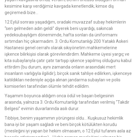
kesimine karşı verdiğimiz kavgada kenetlendik; kimse diş
geçiremedi bize…
12 Eylül sonrası yaşadığım, oradaki muvazzaf subay hekimlerin
“sen gelmeden adın geldi” diyerek beni uyardığı, sakıncalı
yedeksubaylığım dönemimde, hafta sonları da üniformamı
sırtımdan hiç çıkarmadım. 3. Ordu Komutanlığı 200 Yataklı Askeri
Hastanesi genel cerrahı olarak sıkıyönetim mahkemelerine
işkence bilirkişisi olarak görevlendirdim. Mahkeme üyesi yargıç ve
kıta subaylarıyla çatır çatır tartışıp işkence yapılmış olduğunu kabul
ettirdim (bu durum, aynı zamanda onların arasındaki mert
insanların varlığıyla ilgilidir); birçok sanık tahliye edilirken, işkenceye
katıldıkları nedeniyle açığa alınan jandarma subayları ve polis
komiserleri tarafından ölümle tehdit edildim.
Yaşamım boyunca aldığım onca ödül ve başarı belgesinin
arasında, yalnızca 3. Ordu Komutanlığı tarafından verilmiş “Takdir
Belgesi” evimin duvarlarında asılı durur.
Tıbbiye, benim yaşamımın yörüngesi oldu… Kuşkusuz hekimlik
bana iyi bir yaşam sağladı ve beni birçok kötülükten korudu
(mesleğini iyi yapan bir hekim olmasam, o 12 Eylül tufanını asla az