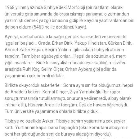
1968 yılının yazında Sıhhiye’deki Morfoloji (bir rastlantı olarak
üniversite giriş sınavında da orası çıkmıştı şansıma; o zamandan
yazılmıştı demek yazgı) binasına gidip ilk kaydını yaptıranlardan biri
de ben oldum (5463 no ile dördüncü kayıt).
Aynı yıl, sonbaharda, o kuşağın gençlik hareketleri ve üniversite
işgalleri başladı… Orada, Erkan Dirik, Yakup Hindistan, Gürkan Dirik,
Ahmet Zafer Ergün, Seçim Yıldırım gibi askeri tıbbiyeli abilerimi
tanıdım. Tam birer ağabeydi onlar… Hepsi de sözünün eri, mert,
yiğit insanlardı… Birlikte sosyalist mücadeleye katıldığım siviller
arasında Ruhi Koç, Selim Ölçer, Orhan Aybers gibi adlar da
yaşamımda çok önemli oldular.
Birlikte okuyorduk askerlerle… Sonra aynı sınıfta olduğumuz, hepsi
de Anadolu kökenli Kemal Dinçer, Ziya Yamakoğlu (bir rapor
soruşturmasında tutuklanmıştı, onuruna yediremedi, albay olarak
intihar etti), Hüseyin Aracı ile tanıştım. Üçü de havacı öğrenciydi.
Tüm üniversite yaşamımda onlarla birlikte olduk…
Tıbbiye ve özellikle Askeri Tıbbiye benim yaşamıma çok şeyler
kattı. Yurtlarının kapısı bana hep açıktı (okul komutanı albayımız
beni her gördüğünde seni de buraya alacağım diyordu),