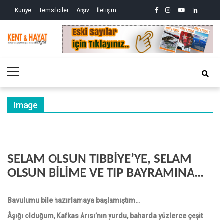
Skip
Skip
facebook
instagram
youtube
linkedin
twitte
Siy
Künye
Temsilciler
Arşiv
İletişim
to
to
So
ve
navigation
content
Ek
Kri
Kent&Hayat
Yönetim ve Genel Aktüalite Dergisi
Ne
Kro
Primary
(2)
Menu
Image
SELAM OLSUN TIBBİYE’YE, SELAM
OLSUN BİLİME VE TIP BAYRAMINA…
Bavulumu bile hazırlamaya başlamıştım…
Âşığı olduğum, Kafkas Arısı’nın yurdu, baharda yüzlerce çeşit