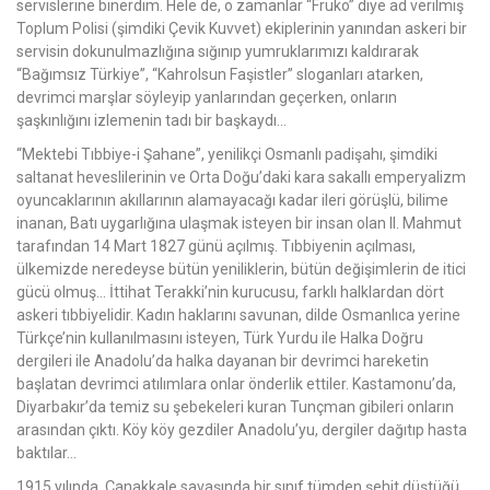
servislerine binerdim. Hele de, o zamanlar “Fruko” diye ad verilmiş
Toplum Polisi (şimdiki Çevik Kuvvet) ekiplerinin yanından askeri bir
servisin dokunulmazlığına sığınıp yumruklarımızı kaldırarak
“Bağımsız Türkiye”, “Kahrolsun Faşistler” sloganları atarken,
devrimci marşlar söyleyip yanlarından geçerken, onların
şaşkınlığını izlemenin tadı bir başkaydı…
“Mektebi Tıbbiye-i Şahane”, yenilikçi Osmanlı padişahı, şimdiki
saltanat heveslilerinin ve Orta Doğu’daki kara sakallı emperyalizm
oyuncaklarının akıllarının alamayacağı kadar ileri görüşlü, bilime
inanan, Batı uygarlığına ulaşmak isteyen bir insan olan II. Mahmut
tarafından 14 Mart 1827 günü açılmış. Tıbbiyenin açılması,
ülkemizde neredeyse bütün yeniliklerin, bütün değişimlerin de itici
gücü olmuş… İttihat Terakki’nin kurucusu, farklı halklardan dört
askeri tıbbiyelidir. Kadın haklarını savunan, dilde Osmanlıca yerine
Türkçe’nin kullanılmasını isteyen, Türk Yurdu ile Halka Doğru
dergileri ile Anadolu’da halka dayanan bir devrimci hareketin
başlatan devrimci atılımlara onlar önderlik ettiler. Kastamonu’da,
Diyarbakır’da temiz su şebekeleri kuran Tunçman gibileri onların
arasından çıktı. Köy köy gezdiler Anadolu’yu, dergiler dağıtıp hasta
baktılar…
1915 yılında, Çanakkale savaşında bir sınıf tümden şehit düştüğü