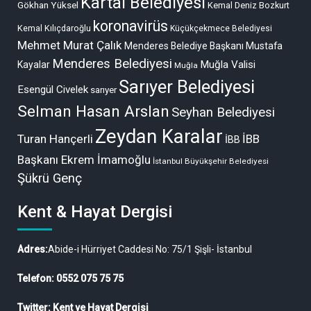
Kartal Belediyesi
Gökhan Yüksel
Kemal Deniz Bozkurt
koronavirüs
Kemal Kılıçdaroğlu
Küçükçekmece Belediyesi
Mehmet Murat Çalık
Menderes Belediye Başkanı Mustafa
Menderes Belediyesi
Muğla Valisi
Kayalar
Muğla
Sarıyer Belediyesi
Esengül Civelek
sarıyer
Selman Hasan Arslan
Seyhan Belediyesi
Zeydan Karalar
Turan Hançerli
İBB
İBB
Başkanı Ekrem İmamoğlu
İstanbul Büyükşehir Belediyesi
Şükrü Genç
Kent & Hayat Dergisi
Adres:
Abide-i Hürriyet Caddesi No: 75/1 Şişli- İstanbul
Telefon: 0552 075 75 75
Twitter: Kent ve Hayat Dergisi