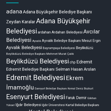
adana
Adana Büyükşehir Belediye Başkanı
Adana Büyükşehir
Zeydan Karalar
Belediyesi
Avcılar
ardahan
Ardahan Belediyesi
Belediyesi
Ayvalık Belediye Başkanı Mesut Ergin
Ayvalık
Ayvalık Belediyesi
Beylikdüzü
Bayrampaşa Belediyesi
Beylikdüzü Belediye Başkanı Mehmet Murat Çalık
Beylikdüzü Belediyesi
Edremit
chp
Edremit Belediye Başkanı Selman Hasan Arslan
Edremit Belediyesi
Ekrem
İmamoğlu
Esenyurt Belediye Başkanı Kemal Deniz Bozkurt
Esenyurt Belediyesi
Faruk Demir
Gökhan
Iğdır Belediyesi
Kartal Belediye Başkanı
Iğdır Üniversitesi
Yüksel