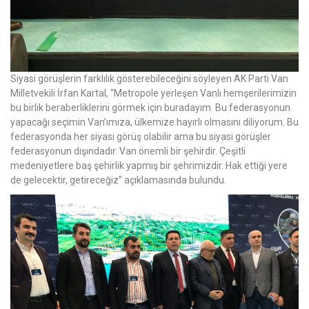
Siyasi görüşlerin farklılık gösterebileceğini söyleyen AK Parti Van
Milletvekili İrfan Kartal, “Metropole yerleşen Vanlı hemşerilerimizin
bu birlik beraberliklerini görmek için buradayım. Bu federasyonun
yapacağı seçimin Van’ımıza, ülkemize hayırlı olmasını diliyorum. Bu
federasyonda her siyasi görüş olabilir ama bu siyasi görüşler
federasyonun dışındadır. Van önemli bir şehirdir. Çeşitli
medeniyetlere baş şehirlik yapmış bir şehrimizdir. Hak ettiği yere
de gelecektir, getireceğiz” açıklamasında bulundu.