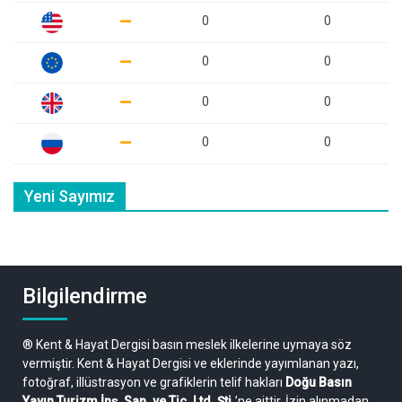
0
0
0
0
0
0
0
0
Yeni Sayımız
Bilgilendirme
® Kent & Hayat Dergisi basın meslek ilkelerine uymaya söz
vermiştir. Kent & Hayat Dergisi ve eklerinde yayımlanan yazı,
fotoğraf, illüstrasyon ve grafiklerin telif hakları
Doğu Basın
Yayın Turizm İnş. San. ve Tic. Ltd. Şti.
’ne aittir. İzin alınmadan