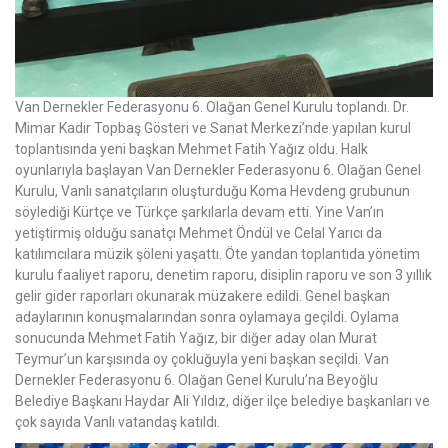
Van Dernekler Federasyonu 6. Olağan Genel Kurulu toplandı. Dr.
Mimar Kadir Topbaş Gösteri ve Sanat Merkezi’nde yapılan kurul
toplantısında yeni başkan Mehmet Fatih Yağız oldu. Halk
oyunlarıyla başlayan Van Dernekler Federasyonu 6. Olağan Genel
Kurulu, Vanlı sanatçıların oluşturduğu Koma Hevdeng grubunun
söylediği Kürtçe ve Türkçe şarkılarla devam etti. Yine Van’ın
yetiştirmiş olduğu sanatçı Mehmet Öndül ve Celal Yarıcı da
katılımcılara müzik şöleni yaşattı. Öte yandan toplantıda yönetim
kurulu faaliyet raporu, denetim raporu, disiplin raporu ve son 3 yıllık
gelir gider raporları okunarak müzakere edildi. Genel başkan
adaylarının konuşmalarından sonra oylamaya geçildi. Oylama
sonucunda Mehmet Fatih Yağız, bir diğer aday olan Murat
Teymur’un karşısında oy çokluğuyla yeni başkan seçildi. Van
Dernekler Federasyonu 6. Olağan Genel Kurulu’na Beyoğlu
Belediye Başkanı Haydar Ali Yıldız, diğer ilçe belediye başkanları ve
çok sayıda Vanlı vatandaş katıldı.