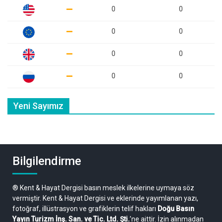
0
0
0
0
0
0
0
0
Yeni Sayımız
Bilgilendirme
® Kent & Hayat Dergisi basın meslek ilkelerine uymaya söz
vermiştir. Kent & Hayat Dergisi ve eklerinde yayımlanan yazı,
fotoğraf, illüstrasyon ve grafiklerin telif hakları
Doğu Basın
Yayın Turizm İnş. San. ve Tic. Ltd. Şti.
’ne aittir. İzin alınmadan