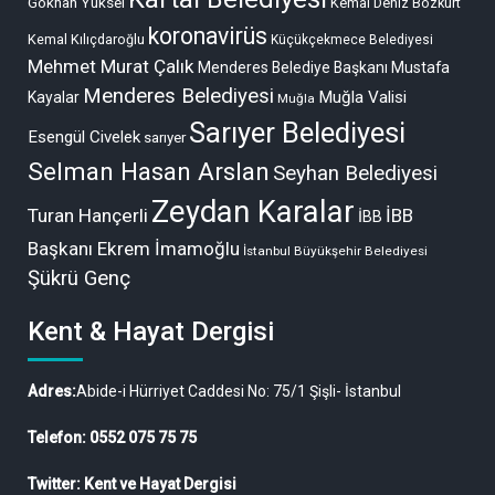
Gökhan Yüksel
Kemal Deniz Bozkurt
koronavirüs
Kemal Kılıçdaroğlu
Küçükçekmece Belediyesi
Mehmet Murat Çalık
Menderes Belediye Başkanı Mustafa
Menderes Belediyesi
Muğla Valisi
Kayalar
Muğla
Sarıyer Belediyesi
Esengül Civelek
sarıyer
Selman Hasan Arslan
Seyhan Belediyesi
Zeydan Karalar
Turan Hançerli
İBB
İBB
Başkanı Ekrem İmamoğlu
İstanbul Büyükşehir Belediyesi
Şükrü Genç
Kent & Hayat Dergisi
Adres:
Abide-i Hürriyet Caddesi No: 75/1 Şişli- İstanbul
Telefon: 0552 075 75 75
Twitter: Kent ve Hayat Dergisi