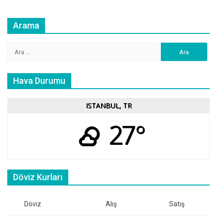
Arama
Arama:
Hava Durumu
ISTANBUL, TR
27°
Döviz Kurları
Döviz
Alış
Satış