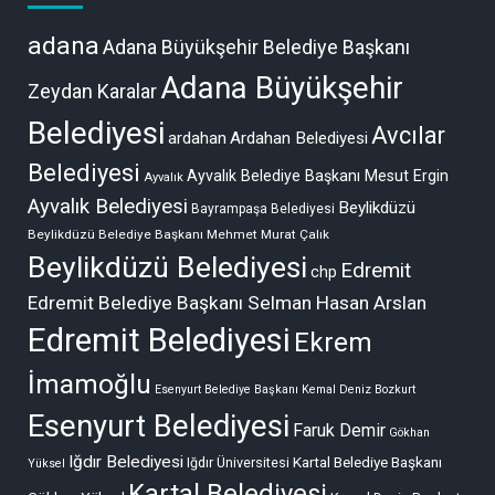
adana
Adana Büyükşehir Belediye Başkanı
Adana Büyükşehir
Zeydan Karalar
Belediyesi
Avcılar
ardahan
Ardahan Belediyesi
Belediyesi
Ayvalık Belediye Başkanı Mesut Ergin
Ayvalık
Ayvalık Belediyesi
Beylikdüzü
Bayrampaşa Belediyesi
Beylikdüzü Belediye Başkanı Mehmet Murat Çalık
Beylikdüzü Belediyesi
Edremit
chp
Edremit Belediye Başkanı Selman Hasan Arslan
Edremit Belediyesi
Ekrem
İmamoğlu
Esenyurt Belediye Başkanı Kemal Deniz Bozkurt
Esenyurt Belediyesi
Faruk Demir
Gökhan
Iğdır Belediyesi
Kartal Belediye Başkanı
Iğdır Üniversitesi
Yüksel
Kartal Belediyesi