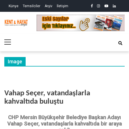
Skip
Skip
facebook
instagram
youtube
linkedin
twitte
Siy
Künye
Temsilciler
Arşiv
İletişim
to
to
So
ve
navigation
content
Ek
Kri
Kent&Hayat
Yönetim ve Genel Aktüalite Dergisi
Ne
Kro
Primary
(2)
Menu
Image
Vahap Seçer, vatandaşlarla
kahvaltıda buluştu
CHP Mersin Büyükşehir Belediye Başkan Adayı
Vahap Seçer, vatandaşlarla kahvaltıda bir araya