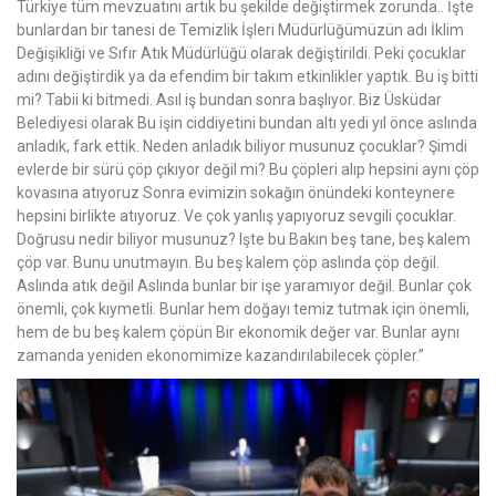
Türkiye tüm mevzuatını artık bu şekilde değiştirmek zorunda.. İşte
bunlardan bir tanesi de Temizlik İşleri Müdürlüğümüzün adı İklim
Değişikliği ve Sıfır Atık Müdürlüğü olarak değiştirildi. Peki çocuklar
adını değiştirdik ya da efendim bir takım etkinlikler yaptık. Bu iş bitti
mi? Tabii ki bitmedi. Asıl iş bundan sonra başlıyor. Biz Üsküdar
Belediyesi olarak Bu işin ciddiyetini bundan altı yedi yıl önce aslında
anladık, fark ettik. Neden anladık biliyor musunuz çocuklar? Şimdi
evlerde bir sürü çöp çıkıyor değil mi? Bu çöpleri alıp hepsini aynı çöp
kovasına atıyoruz Sonra evimizin sokağın önündeki konteynere
hepsini birlikte atıyoruz. Ve çok yanlış yapıyoruz sevgili çocuklar.
Doğrusu nedir biliyor musunuz? Işte bu Bakın beş tane, beş kalem
çöp var. Bunu unutmayın. Bu beş kalem çöp aslında çöp değil.
Aslında atık değil Aslında bunlar bir işe yaramıyor değil. Bunlar çok
önemli, çok kıymetli. Bunlar hem doğayı temiz tutmak için önemli,
hem de bu beş kalem çöpün Bir ekonomik değer var. Bunlar aynı
zamanda yeniden ekonomimize kazandırılabilecek çöpler.’’