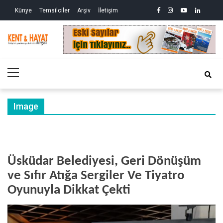
Skip
Skip
facebook
instagram
youtube
linkedin
twitte
Siy
Künye
Temsilciler
Arşiv
İletişim
to
to
So
ve
navigation
content
Ek
Kri
Kent&Hayat
Yönetim ve Genel Aktüalite Dergisi
Ne
Kro
Primary
(2)
Menu
Image
Üsküdar Belediyesi, Geri Dönüşüm
ve Sıfır Atığa Sergiler Ve Tiyatro
Oyunuyla Dikkat Çekti