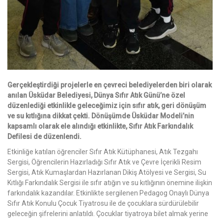
Gerçekleştirdiği projelerle en çevreci belediyelerden biri olarak
anılan Üsküdar Belediyesi, Dünya Sıfır Atık Günü’ne özel
düzenlediği etkinlikle geleceğimiz için sıfır atık, geri dönüşüm
ve su kıtlığına dikkat çekti. Dönüşümde Üsküdar Modeli’nin
kapsamlı olarak ele alındığı etkinlikte, Sıfır Atık Farkındalık
Defilesi de düzenlendi.
Etkinliğe katılan öğrenciler Sıfır Atık Kütüphanesi, Atık Tezgahı
Sergisi, Öğrencilerin Hazırladığı Sıfır Atık ve Çevre İçerikli Resim
Sergisi, Atık Kumaşlardan Hazırlanan Dikiş Atölyesi ve Sergisi, Su
Kıtlığı Farkındalık Sergisi ile sıfır atığın ve su kıtlığının önemine ilişkin
farkındalık kazandılar. Etkinlikte sergilenen Pedagog Onaylı Dünya
Sıfır Atık Konulu Çocuk Tiyatrosu ile de çocuklara sürdürülebilir
geleceğin şifrelerini anlatıldı. Çocuklar tiyatroya bilet almak yerine