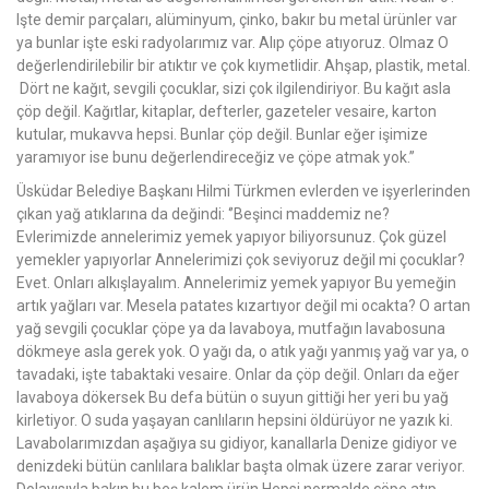
Işte demir parçaları, alüminyum, çinko, bakır bu metal ürünler var
ya bunlar işte eski radyolarımız var. Alıp çöpe atıyoruz. Olmaz O
değerlendirilebilir bir atıktır ve çok kıymetlidir. Ahşap, plastik, metal.
Dört ne kağıt, sevgili çocuklar, sizi çok ilgilendiriyor. Bu kağıt asla
çöp değil. Kağıtlar, kitaplar, defterler, gazeteler vesaire, karton
kutular, mukavva hepsi. Bunlar çöp değil. Bunlar eğer işimize
yaramıyor ise bunu değerlendireceğiz ve çöpe atmak yok.’’
Üsküdar Belediye Başkanı Hilmi Türkmen evlerden ve işyerlerinden
çıkan yağ atıklarına da değindi: ‘’Beşinci maddemiz ne?
Evlerimizde annelerimiz yemek yapıyor biliyorsunuz. Çok güzel
yemekler yapıyorlar Annelerimizi çok seviyoruz değil mi çocuklar?
Evet. Onları alkışlayalım. Annelerimiz yemek yapıyor Bu yemeğin
artık yağları var. Mesela patates kızartıyor değil mi ocakta? O artan
yağ sevgili çocuklar çöpe ya da lavaboya, mutfağın lavabosuna
dökmeye asla gerek yok. O yağı da, o atık yağı yanmış yağ var ya, o
tavadaki, işte tabaktaki vesaire. Onlar da çöp değil. Onları da eğer
lavaboya dökersek Bu defa bütün o suyun gittiği her yeri bu yağ
kirletiyor. O suda yaşayan canlıların hepsini öldürüyor ne yazık ki.
Lavabolarımızdan aşağıya su gidiyor, kanallarla Denize gidiyor ve
denizdeki bütün canlılara balıklar başta olmak üzere zarar veriyor.
Dolayısıyla bakın bu beş kalem ürün Hepsi normalde çöpe atıp