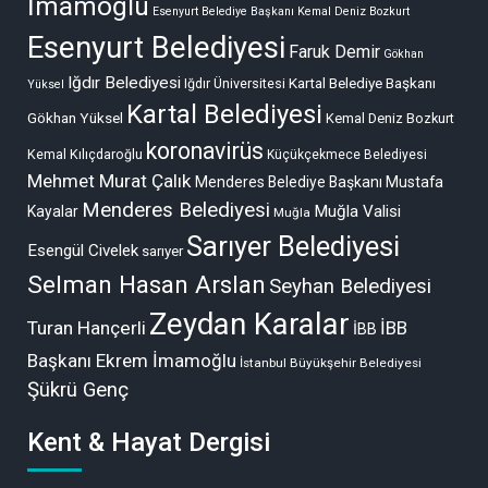
İmamoğlu
Esenyurt Belediye Başkanı Kemal Deniz Bozkurt
Esenyurt Belediyesi
Faruk Demir
Gökhan
Iğdır Belediyesi
Kartal Belediye Başkanı
Iğdır Üniversitesi
Yüksel
Kartal Belediyesi
Gökhan Yüksel
Kemal Deniz Bozkurt
koronavirüs
Kemal Kılıçdaroğlu
Küçükçekmece Belediyesi
Mehmet Murat Çalık
Menderes Belediye Başkanı Mustafa
Menderes Belediyesi
Muğla Valisi
Kayalar
Muğla
Sarıyer Belediyesi
Esengül Civelek
sarıyer
Selman Hasan Arslan
Seyhan Belediyesi
Zeydan Karalar
Turan Hançerli
İBB
İBB
Başkanı Ekrem İmamoğlu
İstanbul Büyükşehir Belediyesi
Şükrü Genç
Kent & Hayat Dergisi