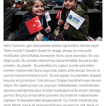
Hilmi Türkmen, geri dönüşebilen atıkları öğrencilere tek tek saydı:
‘’Neler bunlar? Sayalım. Bakın bir ahşap, ahşap, bu evimizde
mobilyalar, işte koltuklar, kanepeler. Bunu çöpe atamayız. Bu çöp
değil çünkü. Bu yeniden ekonomiye kazandırılabilir. Bu para eder
yeniden. İki, plastik… Bu plastikler, bu naylon, bunlar petrolden
üretilen malzemeler Bunu suyu içtik, kabını attık denize. Denizi ve
çevreyi öylesine kirletiyoruz ki. Bu pet şişeler, bu plastikler doğada
beş yüz yıl çürümüyor. Yok olmuyor. Doğayı hep kirletmeye devam
ediyor. Bir naylon poşet var ya poşet. Bakkallardan, marketlerden
alışveriş yaptığımıza içine ürünleri koyduğumuz Bu poşet toprağa
gömün. Beş yüz yıl toprakta çürümez. Bu böyle bir malzemeden
yapılıyor. Dolayısıyla bakın ahşap plastik. Üç, metal, metal de çöp
değil. Metal, metal de değerlendirilmesi gereken bir atık. Nedir o?