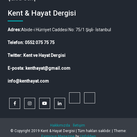
Kent & Hayat Dergisi
Adres:
Abide-i Hürriyet Caddesi No: 75/1 Şişli- İstanbul
Telefon: 0552 075 75 75
Twitter: Kent ve Hayat Dergisi
E-posta: kenthayat@gmail.com
info@kenthayat.com
twitter
Siyasi,
facebook
instagram
youtube
linkedin
Sosyal
ve
Hakkımızda
İletişim
Ekonomik
© Copyright 2019 Kent & Hayat Dergisi | Tüm hakları saklıdır. |
Theme:
Eximious Magazine
by
Unfoldwp