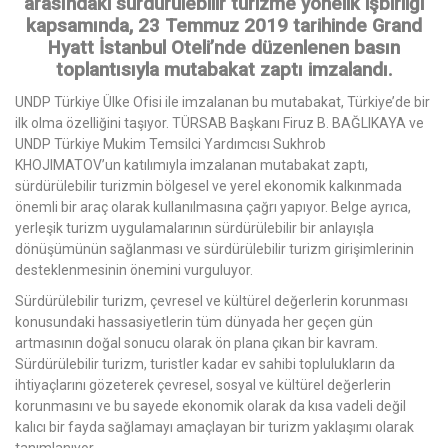
arasındaki sürdürülebilir turizme yönelik işbirliği
kapsamında, 23 Temmuz 2019 tarihinde Grand
Hyatt İstanbul Oteli’nde düzenlenen basın
toplantısıyla mutabakat zaptı imzalandı.
UNDP Türkiye Ülke Ofisi ile imzalanan bu mutabakat, Türkiye’de bir
ilk olma özelliğini taşıyor. TÜRSAB Başkanı Firuz B. BAĞLIKAYA ve
UNDP Türkiye Mukim Temsilci Yardımcısı Sukhrob
KHOJIMATOV’un katılımıyla imzalanan mutabakat zaptı,
sürdürülebilir turizmin bölgesel ve yerel ekonomik kalkınmada
önemli bir araç olarak kullanılmasına çağrı yapıyor. Belge ayrıca,
yerleşik turizm uygulamalarının sürdürülebilir bir anlayışla
dönüşümünün sağlanması ve sürdürülebilir turizm girişimlerinin
desteklenmesinin önemini vurguluyor.
Sürdürülebilir turizm, çevresel ve kültürel değerlerin korunması
konusundaki hassasiyetlerin tüm dünyada her geçen gün
artmasının doğal sonucu olarak ön plana çıkan bir kavram.
Sürdürülebilir turizm, turistler kadar ev sahibi toplulukların da
ihtiyaçlarını gözeterek çevresel, sosyal ve kültürel değerlerin
korunmasını ve bu sayede ekonomik olarak da kısa vadeli değil
kalıcı bir fayda sağlamayı amaçlayan bir turizm yaklaşımı olarak