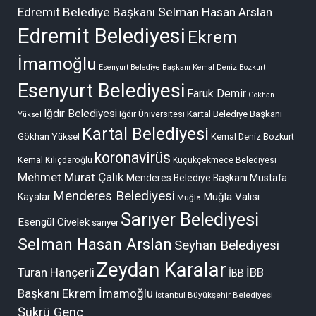
Edremit Belediye Başkanı Selman Hasan Arslan
Edremit Belediyesi
Ekrem
İmamoğlu
Esenyurt Belediye Başkanı Kemal Deniz Bozkurt
Esenyurt Belediyesi
Faruk Demir
Gökhan
Iğdır Belediyesi
Kartal Belediye Başkanı
Iğdır Üniversitesi
Yüksel
Kartal Belediyesi
Gökhan Yüksel
Kemal Deniz Bozkurt
koronavirüs
Kemal Kılıçdaroğlu
Küçükçekmece Belediyesi
Mehmet Murat Çalık
Menderes Belediye Başkanı Mustafa
Menderes Belediyesi
Muğla Valisi
Kayalar
Muğla
Sarıyer Belediyesi
Esengül Civelek
sarıyer
Selman Hasan Arslan
Seyhan Belediyesi
Zeydan Karalar
Turan Hançerli
İBB
İBB
Başkanı Ekrem İmamoğlu
İstanbul Büyükşehir Belediyesi
Şükrü Genç