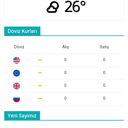
26°
Döviz Kurları
Döviz
Alış
Satış
0
0
0
0
0
0
0
0
Yeni Sayımız