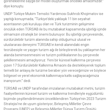
göreneklerine saygılı bir model oluşturmak öncelikli amacımızdır.”
diye konuştu.
UNDP Türkiye Mukim Temsilci Yardımcısı Sukhrob Khojimatov ise
yaptığı konuşmada; “Türkiye’deki yaklaşık 11 bin seyahat
acentasının çatı kuruluşu olan ve Türk turizminin gelişimine
öncülük eden TÜRSAB ile bu mutabakat kapsamında işbirliği içinde
olmamızın stratejik bir önemi bulunuyor. Bu işbirliği çerçevesinde,
sürdürülebilir turizm alanında sahip olduğumuz ulusal ve
uluslararası deneyimi TÜRSAB’ın kendi alanındaki engin
tecrübesiyle ve yaygın turizm ağı ile birleştirerek bu yaklaşımın her
alanda benimsenmesini ve turizm politikalarının bu çerçevede
şekillenmesini amaçlıyoruz. Yeni bir küresel kalkınma çerçevesi
çizen 17 Sürdürülebilir Kalkınma Amacını da destekleyerek toplum
temelli bir anlayış ile turizme beraber yön vereceğimize ve böylece
bölgesel ve yerel ekonomik kalkınmaya katkı sağlayacağımıza
inanıyorum.” dedi.
TÜRSAB ve UNDP tarafından imzalanan mutabakat metni, turizm
faaliyetlerinin küresel turizm ve kalkınma trendleriyle eşgüdümlü
biçimde çeşitlendirilmesini önceliklendiren Türkiye’nin 2023 Turizm
Stratejisi’ne de uyum gösteriyor; Birleşmiş Milletler Çevre
Programı (UNEP) ve Birleşmiş Milletler Dünya Turizm Örgütü