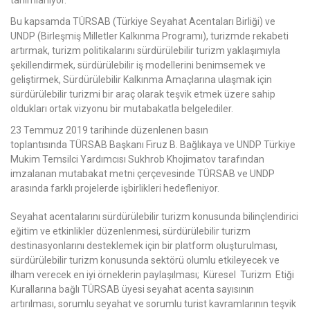
tanımlanıyor.
Bu kapsamda TÜRSAB (Türkiye Seyahat Acentaları Birliği) ve
UNDP (Birleşmiş Milletler Kalkınma Programı), turizmde rekabeti
artırmak, turizm politikalarını sürdürülebilir turizm yaklaşımıyla
şekillendirmek, sürdürülebilir iş modellerini benimsemek ve
geliştirmek, Sürdürülebilir Kalkınma Amaçlarına ulaşmak için
sürdürülebilir turizmi bir araç olarak teşvik etmek üzere sahip
oldukları ortak vizyonu bir mutabakatla belgelediler.
23 Temmuz 2019 tarihinde düzenlenen basın
toplantısında TÜRSAB Başkanı Firuz B. Bağlıkaya ve UNDP Türkiye
Mukim Temsilci Yardımcısı Sukhrob Khojimatov tarafından
imzalanan mutabakat metni çerçevesinde TÜRSAB ve UNDP
arasında farklı projelerde işbirlikleri hedefleniyor.
Seyahat acentalarını sürdürülebilir turizm konusunda bilinçlendirici
eğitim ve etkinlikler düzenlenmesi, sürdürülebilir turizm
destinasyonlarını desteklemek için bir platform oluşturulması,
sürdürülebilir turizm konusunda sektörü olumlu etkileyecek ve
ilham verecek en iyi örneklerin paylaşılması; Küresel Turizm Etiği
Kurallarına bağlı TÜRSAB üyesi seyahat acenta sayısının
artırılması, sorumlu seyahat ve sorumlu turist kavramlarının teşvik