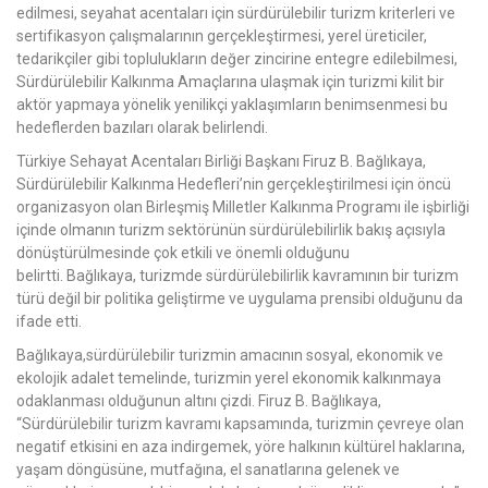
edilmesi, seyahat acentaları için sürdürülebilir turizm kriterleri ve
sertifikasyon çalışmalarının gerçekleştirmesi, yerel üreticiler,
tedarikçiler gibi toplulukların değer zincirine entegre edilebilmesi,
Sürdürülebilir Kalkınma Amaçlarına ulaşmak için turizmi kilit bir
aktör yapmaya yönelik yenilikçi yaklaşımların benimsenmesi bu
hedeflerden bazıları olarak belirlendi.
Türkiye Sehayat Acentaları Birliği Başkanı Firuz B. Bağlıkaya,
Sürdürülebilir Kalkınma Hedefleri’nin gerçekleştirilmesi için öncü
organizasyon olan Birleşmiş Milletler Kalkınma Programı ile işbirliği
içinde olmanın turizm sektörünün sürdürülebilirlik bakış açısıyla
dönüştürülmesinde çok etkili ve önemli olduğunu
belirtti. Bağlıkaya, turizmde sürdürülebilirlik kavramının bir turizm
türü değil bir politika geliştirme ve uygulama prensibi olduğunu da
ifade etti.
Bağlıkaya,sürdürülebilir turizmin amacının sosyal, ekonomik ve
ekolojik adalet temelinde, turizmin yerel ekonomik kalkınmaya
odaklanması olduğunun altını çizdi. Firuz B. Bağlıkaya,
“Sürdürülebilir turizm kavramı kapsamında, turizmin çevreye olan
negatif etkisini en aza indirgemek, yöre halkının kültürel haklarına,
yaşam döngüsüne, mutfağına, el sanatlarına gelenek ve