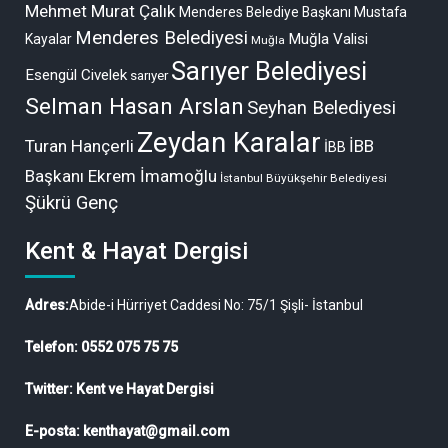
Mehmet Murat Çalık
Menderes Belediye Başkanı Mustafa
Menderes Belediyesi
Muğla Valisi
Kayalar
Muğla
Sarıyer Belediyesi
Esengül Civelek
sarıyer
Selman Hasan Arslan
Seyhan Belediyesi
Zeydan Karalar
Turan Hançerli
İBB
İBB
Başkanı Ekrem İmamoğlu
İstanbul Büyükşehir Belediyesi
Şükrü Genç
Kent & Hayat Dergisi
Adres:
Abide-i Hürriyet Caddesi No: 75/1 Şişli- İstanbul
Telefon: 0552 075 75 75
Twitter: Kent ve Hayat Dergisi
E-posta: kenthayat@gmail.com