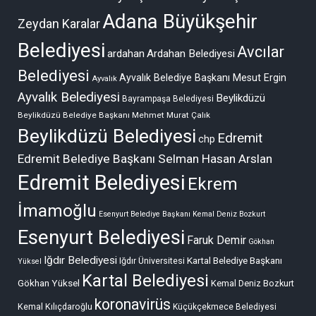
Adana Büyükşehir
Zeydan Karalar
Belediyesi
Avcılar
ardahan
Ardahan Belediyesi
Belediyesi
Ayvalık Belediye Başkanı Mesut Ergin
Ayvalık
Ayvalık Belediyesi
Beylikdüzü
Bayrampaşa Belediyesi
Beylikdüzü Belediye Başkanı Mehmet Murat Çalık
Beylikdüzü Belediyesi
Edremit
chp
Edremit Belediye Başkanı Selman Hasan Arslan
Edremit Belediyesi
Ekrem
İmamoğlu
Esenyurt Belediye Başkanı Kemal Deniz Bozkurt
Esenyurt Belediyesi
Faruk Demir
Gökhan
Iğdır Belediyesi
Kartal Belediye Başkanı
Iğdır Üniversitesi
Yüksel
Kartal Belediyesi
Gökhan Yüksel
Kemal Deniz Bozkurt
koronavirüs
Kemal Kılıçdaroğlu
Küçükçekmece Belediyesi