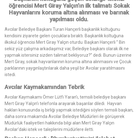
öğrencisi Mert Giray Yalçın’ın ilk talimatı Sokak
Hayvanlarını koruma altına alınması ve barınak
yapılması oldu.
Avcılar Belediye Başkanı Turan Hançerli başkanlık koltuğunu
kendisini ziyarete gelen çocuklara bıraktı. Başkanlık koltuğuna
ilkokul öğrencisi Mert Giray Yalçın oturdu. Başkan Hançerli ” Bin
sekiz yüz çalışma arkadaşımız var, Belediye başkanı olarak ilk ne
yapmak istersiniz sizden talimat bekliyoruz?’’ dedi. Bunun üzerine
Mert Giray, sokak hayvanlarının koruma altına alınmasını ve Çocuk
parklarının yaygınlaştırılarak daha yeşil bir Avcılar yaratılmasını
istedi.
Avcılar Kaymakamından Tebrik
Avcılar Kaymakamı Ömer Lütfi Yaran’ı, temsili belediye başkanı
Mert Giray Yalçın’ı telefonla arayarak başarılar diledi. Hayvan
hakları konusunda iş birliği yapmak istediğini söylen temsili başkan,
daha sonra makamda Avcılar Belediye Müdürleri ile görüşerek
Müdürlük faaliyetleri hakkında bilgi alan Mert Giray Yalçın
Avcılar’daki istek ve taleplerini müdürlere iletti.