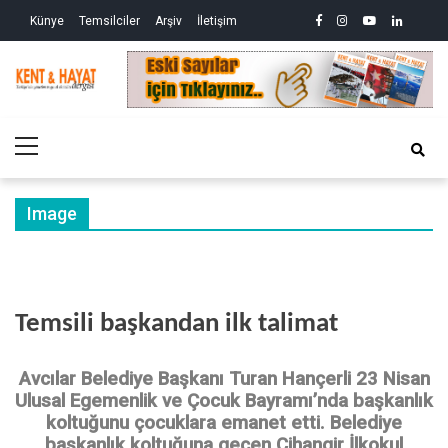
Skip
Skip
facebook
instagram
youtube
linkedin
twitte
Siy
Künye
Temsilciler
Arşiv
İletişim
to
to
So
ve
navigation
content
Ek
Kri
Kent&Hayat
Yönetim ve Genel Aktüalite Dergisi
Ne
Kro
Primary
(2)
Menu
Image
Temsili başkandan ilk talimat
Avcılar Belediye Başkanı Turan Hançerli 23 Nisan
Ulusal Egemenlik ve Çocuk Bayramı’nda başkanlık
koltuğunu çocuklara emanet etti. Belediye
başkanlık koltuğuna geçen Cihangir İlkokul