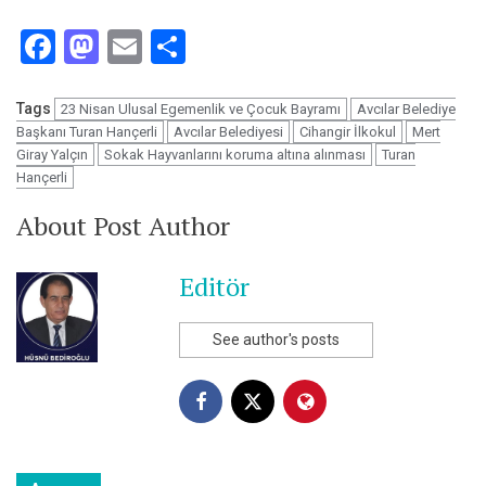
Facebook
Mastodon
Email
Share
Tags
23 Nisan Ulusal Egemenlik ve Çocuk Bayramı
Avcılar Belediye
Başkanı Turan Hançerli
Avcılar Belediyesi
Cihangir İlkokul
Mert
Giray Yalçın
Sokak Hayvanlarını koruma altına alınması
Turan
Hançerli
About Post Author
Editör
See author's posts