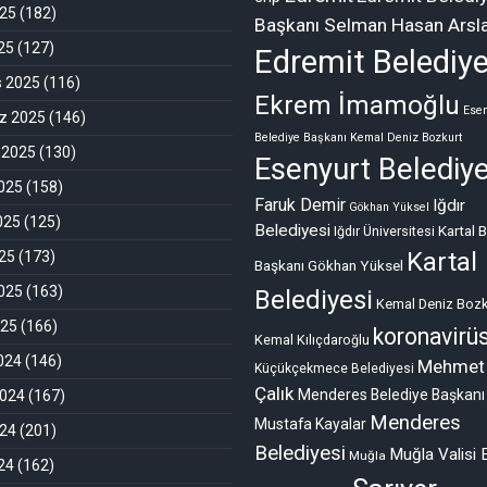
025
(182)
Başkanı Selman Hasan Arsl
025
(127)
Edremit Belediye
s 2025
(116)
Ekrem İmamoğlu
Esen
 2025
(146)
Belediye Başkanı Kemal Deniz Bozkurt
 2025
(130)
Esenyurt Belediye
025
(158)
Faruk Demir
Iğdır
Gökhan Yüksel
025
(125)
Belediyesi
Kartal 
Iğdır Üniversitesi
Kartal
25
(173)
Başkanı Gökhan Yüksel
025
(163)
Belediyesi
Kemal Deniz Bozk
025
(166)
koronavirü
Kemal Kılıçdaroğlu
2024
(146)
Mehmet
Küçükçekmece Belediyesi
Çalık
Menderes Belediye Başkanı
2024
(167)
Menderes
Mustafa Kayalar
024
(201)
Belediyesi
Muğla Valisi 
Muğla
024
(162)