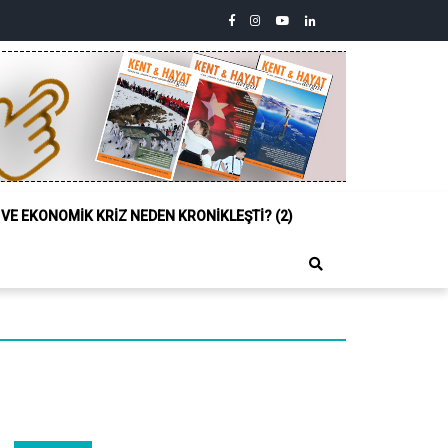
facebook
instagram
youtube
linkedin
twitter
Siyasi,
Sosyal
ve
Ekonomik
Kriz
Neden
Kronikleşti?
(2)
L VE EKONOMIK KRIZ NEDEN KRONIKLEŞTI? (2)