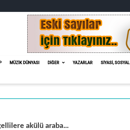
P
MÜZIK DÜNYASI
DIĞER
YAZARLAR
SIYASI, SOSYA
gellilere akülü araba…