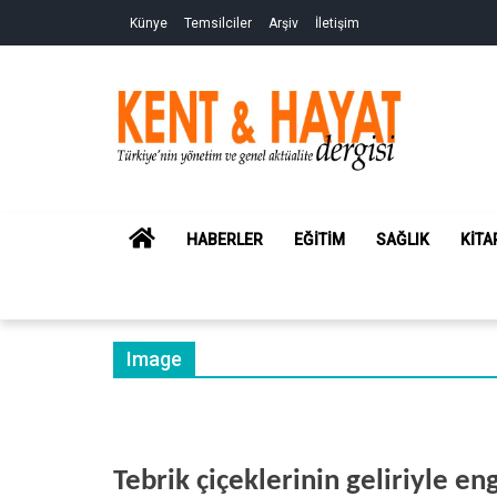
Skip
Skip
Künye
Temsilciler
Arşiv
İletişim
to
to
navigation
content
Kent&Hayat
Yönetim ve Genel Aktüalite Dergisi
HOME
HABERLER
EĞITIM
SAĞLIK
KITA
Image
Tebrik çiçeklerinin geliriyle en