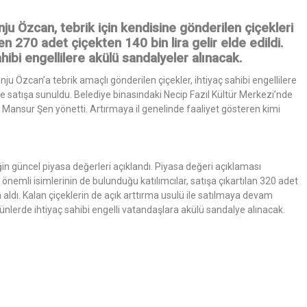
ju Özcan, tebrik için kendisine gönderilen çiçekleri
len 270 adet çiçekten 140 bin lira gelir elde edildi.
sahibi engellilere akülü sandalyeler alınacak.
u Özcan’a tebrik amaçlı gönderilen çiçekler, ihtiyaç sahibi engellilere
le satışa sunuldu. Belediye binasındaki Necip Fazıl Kültür Merkezi’nde
 Mansur Şen yönetti. Artırmaya il genelinde faaliyet gösteren kimi
eğin güncel piyasa değerleri açıklandı. Piyasa değeri açıklaması
n önemli isimlerinin de bulunduğu katılımcılar, satışa çıkartılan 320 adet
n aldı. Kalan çiçeklerin de açık arttırma usulü ile satılmaya devam
 günlerde ihtiyaç sahibi engelli vatandaşlara akülü sandalye alınacak.