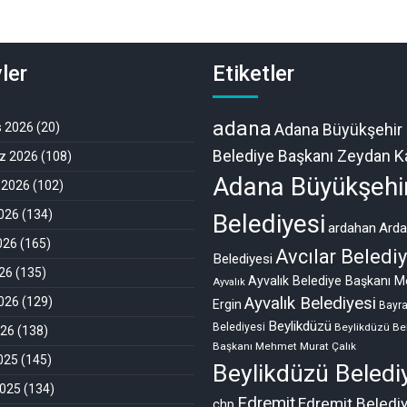
ler
Etiketler
adana
s 2026
(20)
Adana Büyükşehir
Belediye Başkanı Zeydan Ka
 2026
(108)
Adana Büyükşehi
 2026
(102)
026
(134)
Belediyesi
ardahan
Ard
026
(165)
Avcılar Belediy
Belediyesi
26
(135)
Ayvalık Belediye Başkanı M
Ayvalık
Ayvalık Belediyesi
026
(129)
Ergin
Bayr
Beylikdüzü
Belediyesi
Beylikdüzü Be
026
(138)
Başkanı Mehmet Murat Çalık
2025
(145)
Beylikdüzü Beledi
2025
(134)
Edremit
Edremit Beledi
chp