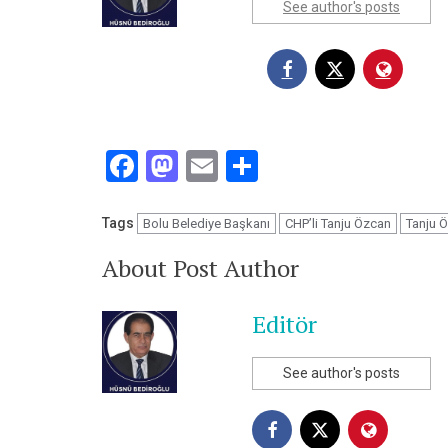
See author's posts
Facebook
Mastodon
Email
Share
Tags
Bolu Belediye Başkanı
CHP’li Tanju Özcan
Tanju 
About Post Author
Editör
See author's posts