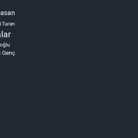
asan
i
Turan
lar
oğlu
ü Genç