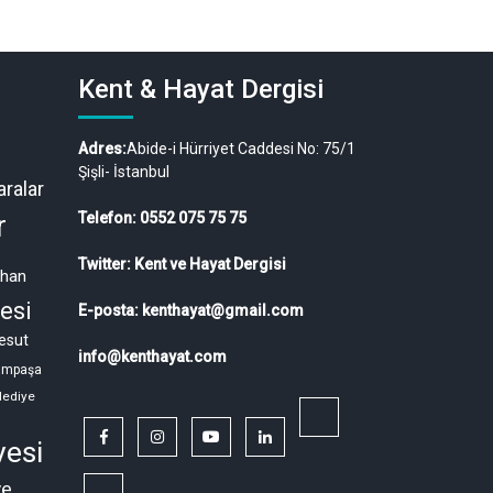
Kent & Hayat Dergisi
Adres:
Abide-i Hürriyet Caddesi No: 75/1
Şişli- İstanbul
ralar
r
Telefon: 0552 075 75 75
Twitter: Kent ve Hayat Dergisi
ahan
esi
E-posta: kenthayat@gmail.com
esut
info@kenthayat.com
ampaşa
lediye
twitter
facebook
instagram
youtube
linkedin
yesi
ye
Siyasi,