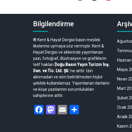
Bilgilendirme
Arşiv
® Kent & Hayat Dergisi basın meslek
Ağusto
ilkelerine uymaya söz vermiştir. Kent &
Temmuz
Hayat Dergisi ve eklerinde yayımlanan
yazı, fotoğraf, illüstrasyon ve grafiklerin
Haziran
telif hakları
Doğu Basın Yayın Turizm İnş.
Mayıs 2
San. ve Tic. Ltd. Şti.
’ne aittir. İzin
alınmadan ve isim belirtilmeden hiçbir
Nisan 2
şekilde kullanılamaz. Yayımlanan ilanların
Mart 20
ve köşe yazılarının sorumlulukları
sahiplerine aittir.
Şubat 2
Facebook
Mastodon
Email
Share
Ocak 2
Aralık 
Kasım 