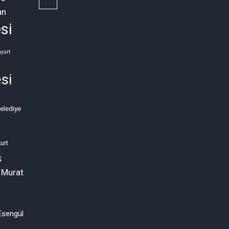
an
Sosyal
si
ve
Ekonomik
yurt
Kriz
si
Neden
Kronikleşti?
Belediye
(2)
urt
s
 Murat
Esengül