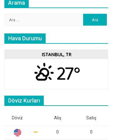
Arama
Arama:
Hava Durumu
ISTANBUL, TR
27°
Döviz Kurları
Döviz
Alış
Satış
0
0