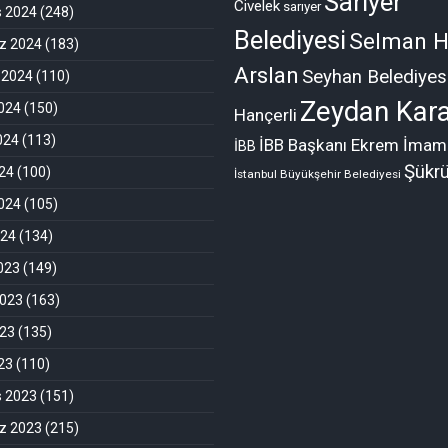
Sarıyer
Civelek
sarıyer
s 2024
(248)
Belediyesi
Selman H
 2024
(183)
Arslan
Seyhan Belediyes
 2024
(110)
Zeydan Kara
024
(150)
Hançerli
024
(113)
İBB Başkanı Ekrem İmam
İBB
Şükr
24
(100)
İstanbul Büyükşehir Belediyesi
024
(105)
024
(134)
2023
(149)
2023
(163)
023
(135)
023
(110)
s 2023
(151)
 2023
(215)