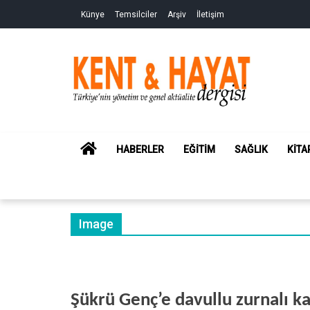
Skip
Skip
Künye
Temsilciler
Arşiv
İletişim
to
to
navigation
content
Kent&Hayat
Yönetim ve Genel Aktüalite Dergisi
HOME
HABERLER
EĞITIM
SAĞLIK
KITA
Image
Şükrü Genç’e davullu zurnalı k