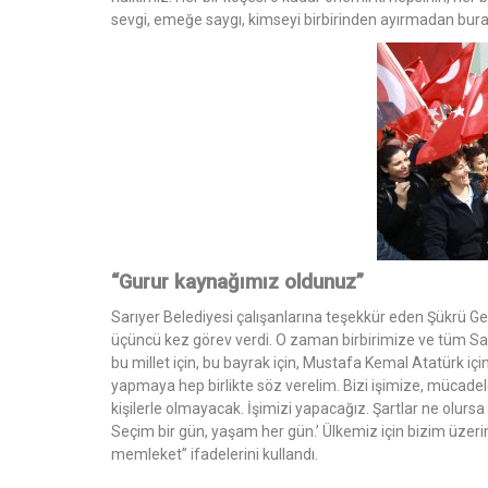
sevgi, emeğe saygı, kimseyi birbirinden ayırmadan bur
“Gurur kaynağımız oldunuz”
Sarıyer Belediyesi çalışanlarına teşekkür eden Şükrü Ge
üçüncü kez görev verdi. O zaman birbirimize ve tüm Sa
bu millet için, bu bayrak için, Mustafa Kemal Atatürk içi
yapmaya hep birlikte söz verelim. Bizi işimize, mücad
kişilerle olmayacak. İşimizi yapacağız. Şartlar ne olur
Seçim bir gün, yaşam her gün.’ Ülkemiz için bizim üzer
memleket” ifadelerini kullandı.