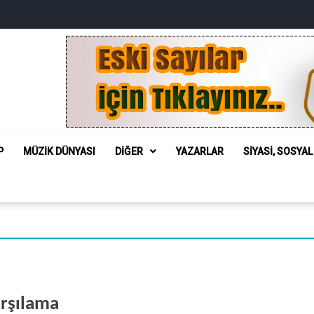
P
MÜZIK DÜNYASI
DIĞER
YAZARLAR
SIYASI, SOSYA
arşılama