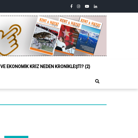
facebook
instagram
youtube
linkedin
twitter
Siyasi,
Sosyal
ve
Ekonomik
Kriz
Neden
Kronikleşti?
(2)
L VE EKONOMIK KRIZ NEDEN KRONIKLEŞTI? (2)