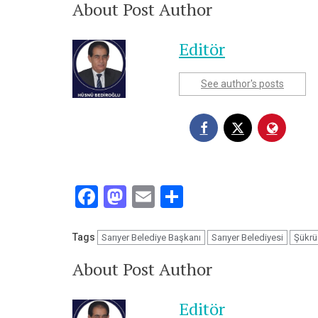
About Post Author
Editör
See author's posts
Facebook
Mastodon
Email
Share
Tags
Sarıyer Belediye Başkanı
Sarıyer Belediyesi
Şükrü
About Post Author
Editör