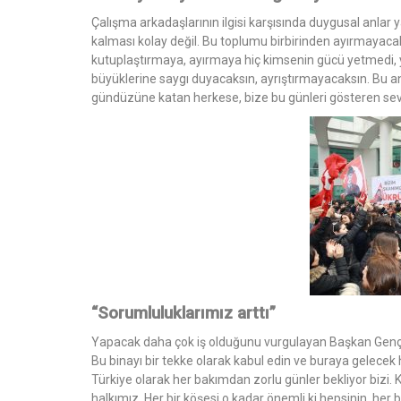
Çalışma arkadaşlarının ilgisi karşısında duygusal anlar
kalması kolay değil. Bu toplumu birbirinden ayırmayacak
kutuplaştırmaya, ayırmaya hiç kimsenin gücü yetmedi, ye
büyüklerine saygı duyacaksın, ayrıştırmayacaksın. Bu an
gündüzüne katan herkese, bize bu günleri gösteren sev
“Sorumluluklarımız arttı”
Yapacak daha çok iş olduğunu vurgulayan Başkan Genç, 
Bu binayı bir tekke olarak kabul edin ve buraya gelecek 
Türkiye olarak her bakımdan zorlu günler bekliyor bizi
halkımız. Her bir köşesi o kadar önemli ki hepsinin, her