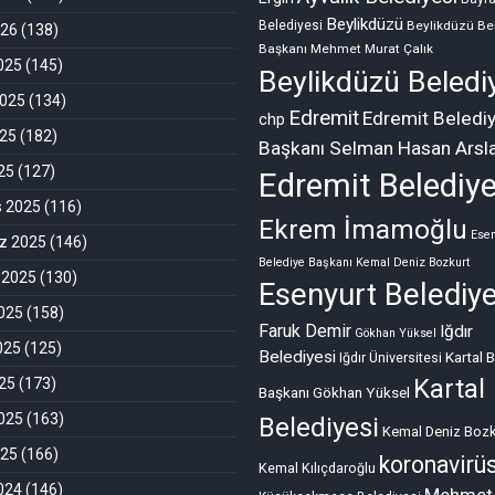
Beylikdüzü
Belediyesi
Beylikdüzü Be
026
(138)
Başkanı Mehmet Murat Çalık
2025
(145)
Beylikdüzü Beledi
2025
(134)
Edremit
Edremit Beledi
chp
025
(182)
Başkanı Selman Hasan Arsl
025
(127)
Edremit Belediye
s 2025
(116)
Ekrem İmamoğlu
Esen
 2025
(146)
Belediye Başkanı Kemal Deniz Bozkurt
 2025
(130)
Esenyurt Belediye
025
(158)
Faruk Demir
Iğdır
Gökhan Yüksel
025
(125)
Belediyesi
Kartal 
Iğdır Üniversitesi
Kartal
25
(173)
Başkanı Gökhan Yüksel
025
(163)
Belediyesi
Kemal Deniz Bozk
025
(166)
koronavirü
Kemal Kılıçdaroğlu
2024
(146)
Mehmet