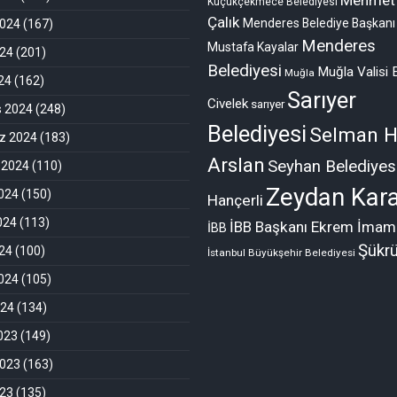
Küçükçekmece Belediyesi
Çalık
Menderes Belediye Başkanı
2024
(167)
Menderes
Mustafa Kayalar
024
(201)
Belediyesi
Muğla Valisi 
Muğla
024
(162)
Sarıyer
Civelek
sarıyer
s 2024
(248)
Belediyesi
Selman H
 2024
(183)
Arslan
Seyhan Belediyes
 2024
(110)
Zeydan Kara
024
(150)
Hançerli
024
(113)
İBB Başkanı Ekrem İmam
İBB
Şükr
24
(100)
İstanbul Büyükşehir Belediyesi
024
(105)
024
(134)
2023
(149)
2023
(163)
023
(135)