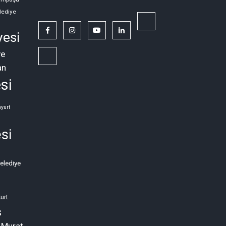
lediye
twitter
facebook
instagram
youtube
linkedin
yesi
ye
Siyasi,
an
Sosyal
si
ve
Ekonomik
yurt
Kriz
si
Neden
Kronikleşti?
Belediye
(2)
urt
s
 Murat