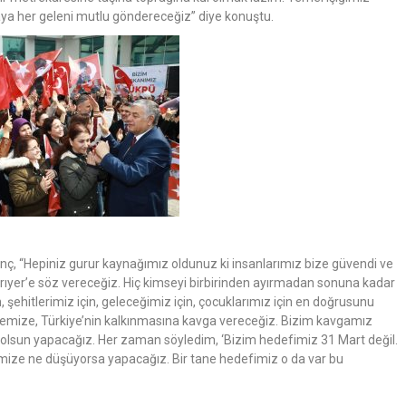
aya her geleni mutlu göndereceğiz” diye konuştu.
nç, “Hepiniz gurur kaynağımız oldunuz ki insanlarımız bize güvendi ve
rıyer’e söz vereceğiz. Hiç kimseyi birbirinden ayırmadan sonuna kadar
n, şehitlerimiz için, geleceğimiz için, çocuklarımız için en doğrusunu
elemize, Türkiye’nin kalkınmasına kavga vereceğiz. Bizim kavgamız
sa olsun yapacağız. Her zaman söyledim, ‘Bizim hedefimiz 31 Mart değil.
imize ne düşüyorsa yapacağız. Bir tane hedefimiz o da var bu