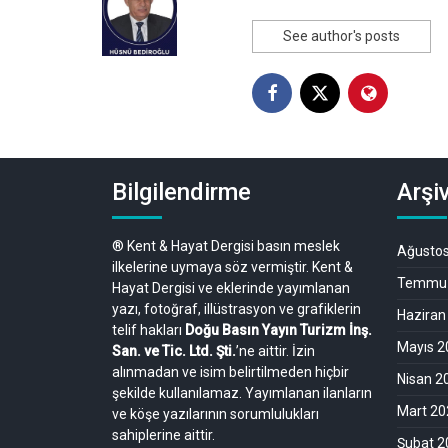
See author's posts
Bilgilendirme
Arşiv
® Kent & Hayat Dergisi basın meslek
Ağusto
ilkelerine uymaya söz vermiştir. Kent &
Temmuz
Hayat Dergisi ve eklerinde yayımlanan
yazı, fotoğraf, illüstrasyon ve grafiklerin
Haziran
telif hakları
Doğu Basın Yayın Turizm İnş.
Mayıs 2
San. ve Tic. Ltd. Şti.
’ne aittir. İzin
alınmadan ve isim belirtilmeden hiçbir
Nisan 2
şekilde kullanılamaz. Yayımlanan ilanların
Mart 20
ve köşe yazılarının sorumlulukları
sahiplerine aittir.
Şubat 2