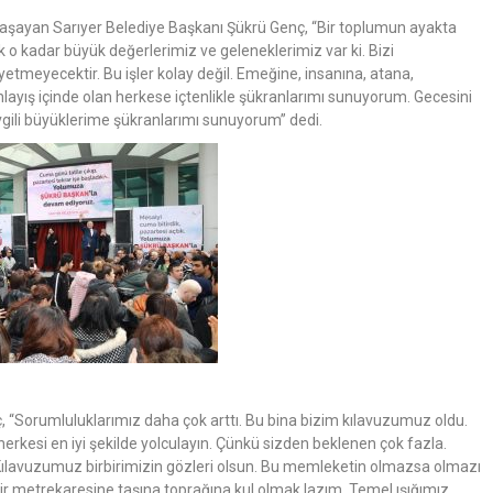
 yaşayan Sarıyer Belediye Başkanı Şükrü Genç, “Bir toplumun ayakta
 o kadar büyük değerlerimiz ve geleneklerimiz var ki. Bizi
tmeyecektir. Bu işler kolay değil. Emeğine, insanına, atana,
layış içinde olan herkese içtenlikle şükranlarımı sunuyorum. Gecesini
gili büyüklerime şükranlarımı sunuyorum” dedi.
“Sorumluluklarımız daha çok arttı. Bu bina bizim kılavuzumuz oldu.
herkesi en iyi şekilde yolculayın. Çünkü sizden beklenen çok fazla.
. Kılavuzumuz birbirimizin gözleri olsun. Bu memleketin olmazsa olmazı
 bir metrekaresine taşına toprağına kul olmak lazım. Temel ışığımız