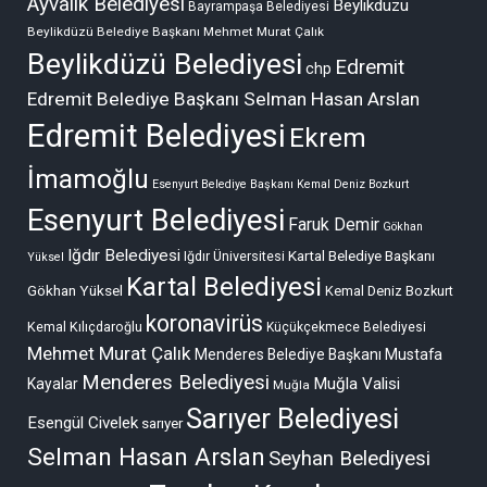
Ayvalık Belediyesi
Beylikdüzü
Bayrampaşa Belediyesi
Beylikdüzü Belediye Başkanı Mehmet Murat Çalık
Beylikdüzü Belediyesi
Edremit
chp
Edremit Belediye Başkanı Selman Hasan Arslan
Edremit Belediyesi
Ekrem
İmamoğlu
Esenyurt Belediye Başkanı Kemal Deniz Bozkurt
Esenyurt Belediyesi
Faruk Demir
Gökhan
Iğdır Belediyesi
Kartal Belediye Başkanı
Iğdır Üniversitesi
Yüksel
Kartal Belediyesi
Gökhan Yüksel
Kemal Deniz Bozkurt
koronavirüs
Kemal Kılıçdaroğlu
Küçükçekmece Belediyesi
Mehmet Murat Çalık
Menderes Belediye Başkanı Mustafa
Menderes Belediyesi
Muğla Valisi
Kayalar
Muğla
Sarıyer Belediyesi
Esengül Civelek
sarıyer
Selman Hasan Arslan
Seyhan Belediyesi