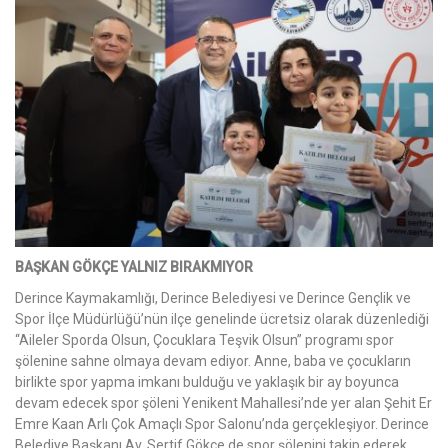
BAŞKAN GÖKÇE YALNIZ BIRAKMIYOR
Derince Kaymakamlığı, Derince Belediyesi ve Derince Gençlik ve
Spor İlçe Müdürlüğü’nün ilçe genelinde ücretsiz olarak düzenlediği
“Aileler Sporda Olsun, Çocuklara Teşvik Olsun” programı spor
şölenine sahne olmaya devam ediyor. Anne, baba ve çocukların
birlikte spor yapma imkanı bulduğu ve yaklaşık bir ay boyunca
devam edecek spor şöleni Yenikent Mahallesi’nde yer alan Şehit Er
Emre Kaan Arlı Çok Amaçlı Spor Salonu’nda gerçekleşiyor. Derince
Belediye Başkanı Av. Sertif Gökçe de spor şölenini takip ederek,