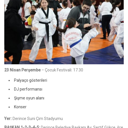
23 Nisan Perşembe
– Çocuk Festivali: 17.30
Palyaço gösterileri
DJ performansı
Şişme oyun alanı
Konser
Yer:
Derince Suni Çim Stadyumu
BAŞKAN 1-2-3-4-5:
Derince Belediye Başkanı Av. Sertif Gökçe, ilçe