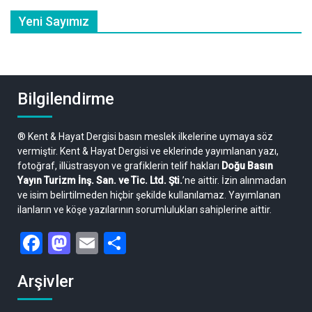
Yeni Sayımız
Bilgilendirme
® Kent & Hayat Dergisi basın meslek ilkelerine uymaya söz
vermiştir. Kent & Hayat Dergisi ve eklerinde yayımlanan yazı,
fotoğraf, illüstrasyon ve grafiklerin telif hakları
Doğu Basın
Yayın Turizm İnş. San. ve Tic. Ltd. Şti.
’ne aittir. İzin alınmadan
ve isim belirtilmeden hiçbir şekilde kullanılamaz. Yayımlanan
ilanların ve köşe yazılarının sorumlulukları sahiplerine aittir.
Facebook
Mastodon
Email
Share
Arşivler