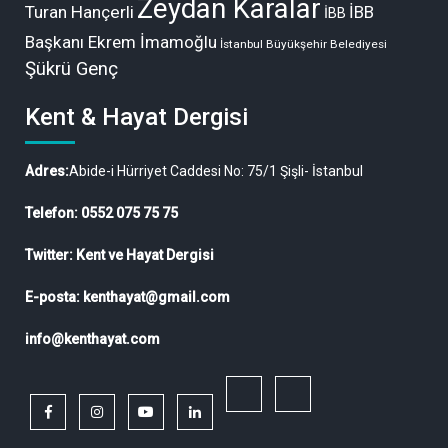
Zeydan Karalar
Turan Hançerli
İBB
İBB
Başkanı Ekrem İmamoğlu
İstanbul Büyükşehir Belediyesi
Şükrü Genç
Kent & Hayat Dergisi
Adres:
Abide-i Hürriyet Caddesi No: 75/1 Şişli- İstanbul
Telefon: 0552 075 75 75
Twitter: Kent ve Hayat Dergisi
E-posta: kenthayat@gmail.com
info@kenthayat.com
twitter
Siyasi,
facebook
instagram
youtube
linkedin
Sosyal