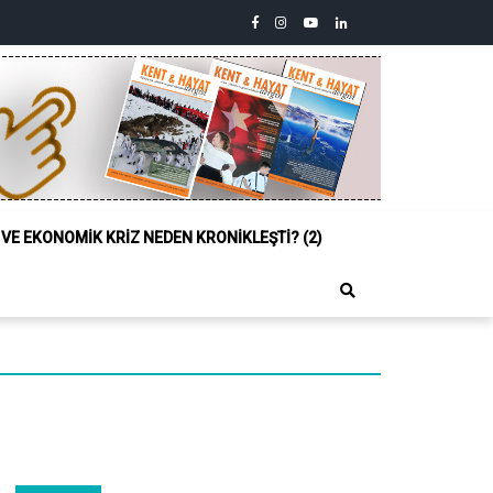
facebook
instagram
youtube
linkedin
twitter
Siyasi,
Sosyal
ve
Ekonomik
Kriz
Neden
Kronikleşti?
(2)
L VE EKONOMIK KRIZ NEDEN KRONIKLEŞTI? (2)