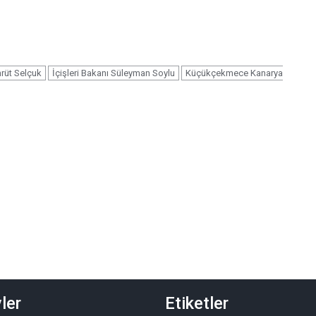
rüt Selçuk
İçişleri Bakanı Süleyman Soylu
Küçükçekmece Kanarya
ler
Etiketler