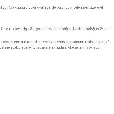
irtiliyor. Olay günü giydiği kıyafetlerde bulunup incelenmek üzere el
uk, olayla ilgili 3 kişinin görevlendirildiğini, klinik psikoloğun 24 saat
ak çocuğumuzun tedavi sürecini ve rehabilitasyonunu takip ediyoruz”
ci yakinen takip edere, tüm davalara müdahil olacaklarını söyledi.