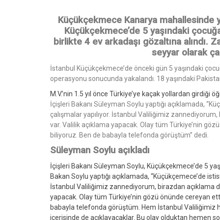
Küçükçekmece Kanarya mahallesinde yaşa
Küçükçekmece’de 5 yaşındaki çocuğa ci
birlikte 4 ev arkadaşı gözaltına alındı. Za
seyyar olarak çan
İstanbul Küçükçekmece’de önceki gün 5 yaşındaki çocuğ
operasyonu sonucunda yakalandı. 18 yaşındaki Pakistan 
M.V.’nin 1.5 yıl önce Türkiye’ye kaçak yollardan girdiği öğ
İçişleri Bakanı Süleyman Soylu yaptığı açıklamada, “Kü
çalışmalar yapılıyor. İstanbul Valiliğimiz zannediyorum,
var. Valilik açıklama yapacak. Olay tüm Türkiye’nin g
biliyoruz. Ben de babayla telefonda görüştüm” dedi.
Süleyman Soylu açıkladı
İçişleri Bakanı Süleyman Soylu, Küçükçekmece’de 5 yaşın
Bakan Soylu yaptığı açıklamada, “Küçükçemece’de istism
İstanbul Valiliğimiz zannediyorum, birazdan açıklama da 
yapacak. Olay tüm Türkiye’nin gözü önünde cereyan ett
babayla telefonda görüştüm. Hem İstanbul Valiliğimiz he
içerisinde de açıklayacaklar. Bu olay olduktan hemen son