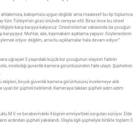
ahlakımıza, bakışımıza uygun değildir ama maalesef bu tip toplumca
Olay tüm Türkiye’nin gözü önünde cereyan etti. Biraz önce bu cinsel
rliliğiyle karşı karşıya kalıyoruz. Cinsel istismar vakasında da çocuğun
 karşı karşıyayız. Muhtar, aile, kaymakam açıklama yapıyor. Söylenenlerin
öylemek istiyor değilim, ama bu açıklamalar hala devam ediyor.”
ra uğrayan 5 yaşındaki küçük kız çocuğunun olayının failinin
is, incelediği güvenlik kamera görüntüsünden faile ulaştı. Şüphelinin
.
ekipleri, birçok güvenlik kamera görüntüsünü incelemeye aldı.
e uyan bir şüpheli belirlendi. Kameraya takılan şüpheli adım adım
u M.V. ve beraberindeki 4 kişinin emniyetteki sorguları sürüyor. Elde
rın ardından şüpheli yakalandı. Olayla ilgili şüpheliyle birlikte toplam 5