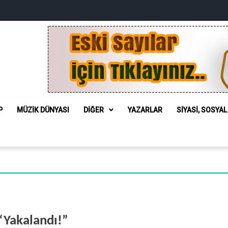
P
MÜZIK DÜNYASI
DIĞER
YAZARLAR
SIYASI, SOSYA
 “Yakalandı!”