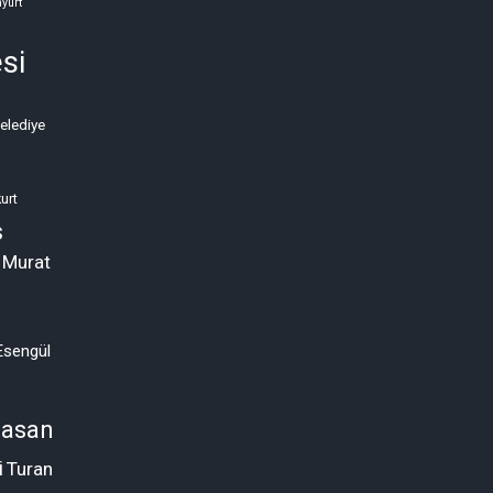
Ekonomik
yurt
Kriz
si
Neden
Kronikleşti?
Belediye
(2)
urt
s
 Murat
Esengül
asan
i
Turan