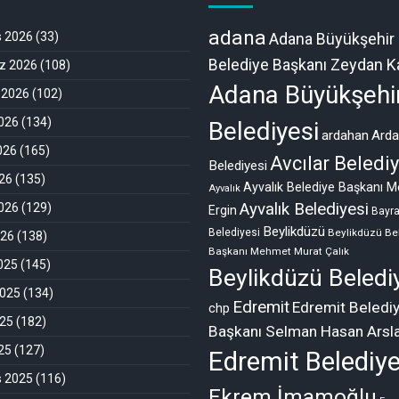
adana
s 2026
(33)
Adana Büyükşehir
Belediye Başkanı Zeydan Ka
 2026
(108)
Adana Büyükşehi
 2026
(102)
026
(134)
Belediyesi
ardahan
Ard
026
(165)
Avcılar Belediy
Belediyesi
26
(135)
Ayvalık Belediye Başkanı M
Ayvalık
Ayvalık Belediyesi
026
(129)
Ergin
Bayr
Beylikdüzü
Belediyesi
Beylikdüzü Be
026
(138)
Başkanı Mehmet Murat Çalık
2025
(145)
Beylikdüzü Beledi
2025
(134)
Edremit
Edremit Beledi
chp
025
(182)
Başkanı Selman Hasan Arsl
025
(127)
Edremit Belediye
s 2025
(116)
Ekrem İmamoğlu