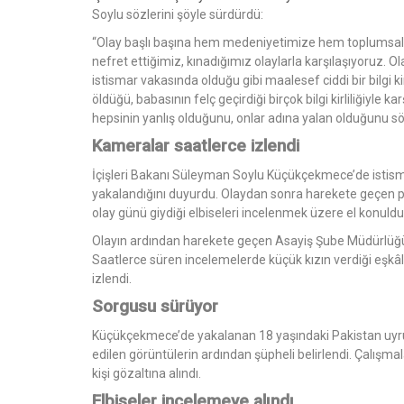
Soylu sözlerini şöyle sürdürdü:
“Olay başlı başına hem medeniyetimize hem toplumsal 
nefret ettiğimiz, kınadığımız olaylarla karşılaşıyoruz. 
istismar vakasında olduğu gibi maalesef ciddi bir bilgi ki
öldüğü, babasının felç geçirdiği birçok bilgi kirliliğiyle
hepsinin yanlış olduğunu, onlar adına yalan olduğunu s
Kameralar saatlerce izlendi
İçişleri Bakanı Süleyman Soylu Küçükçekmece’de istisma
yakalandığını duyurdu. Olaydan sonra harekete geçen pol
olay günü giydiği elbiseleri incelenmek üzere el konuldu
Olayın ardından harekete geçen Asayiş Şube Müdürlüğü 
Saatlerce süren incelemelerde küçük kızın verdiği eşkâl
izlendi.
Sorgusu sürüyor
Küçükçekmece’de yakalanan 18 yaşındaki Pakistan uyrukl
edilen görüntülerin ardından şüpheli belirlendi. Çalışmala
kişi gözaltına alındı.
Elbiseler incelemeye alındı