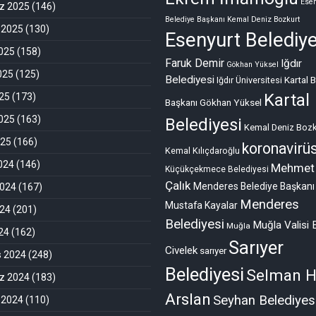
Esen
 2025
(146)
Belediye Başkanı Kemal Deniz Bozkurt
 2025
(130)
Esenyurt Belediye
025
(158)
Faruk Demir
Iğdır
Gökhan Yüksel
025
(125)
Belediyesi
Kartal 
Iğdır Üniversitesi
Kartal
25
(173)
Başkanı Gökhan Yüksel
025
(163)
Belediyesi
Kemal Deniz Bozk
025
(166)
koronavirü
Kemal Kılıçdaroğlu
2024
(146)
Mehmet
Küçükçekmece Belediyesi
Çalık
Menderes Belediye Başkanı
2024
(167)
Menderes
Mustafa Kayalar
024
(201)
Belediyesi
Muğla Valisi 
Muğla
024
(162)
Sarıyer
Civelek
sarıyer
s 2024
(248)
Belediyesi
Selman H
 2024
(183)
Arslan
Seyhan Belediyes
 2024
(110)