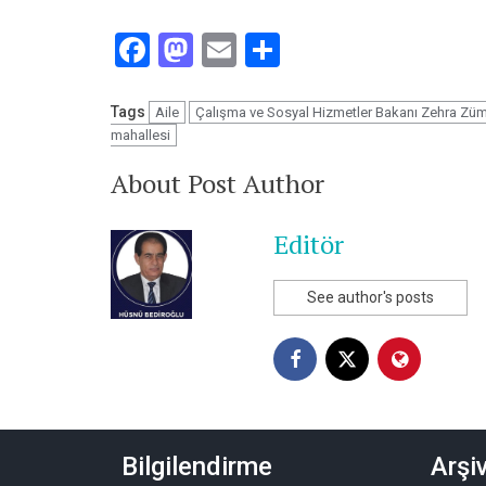
Facebook
Mastodon
Email
Share
Tags
Aile
Çalışma ve Sosyal Hizmetler Bakanı Zehra Züm
mahallesi
About Post Author
Editör
See author's posts
Bilgilendirme
Arşiv