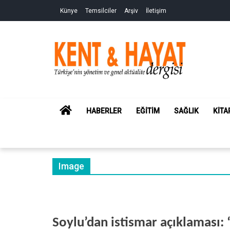
Skip
Skip
Künye
Temsilciler
Arşiv
İletişim
to
to
navigation
content
Kent&Hayat
Yönetim ve Genel Aktüalite Dergisi
HOME
HABERLER
EĞITIM
SAĞLIK
KITA
Image
Soylu’dan istismar açıklaması: