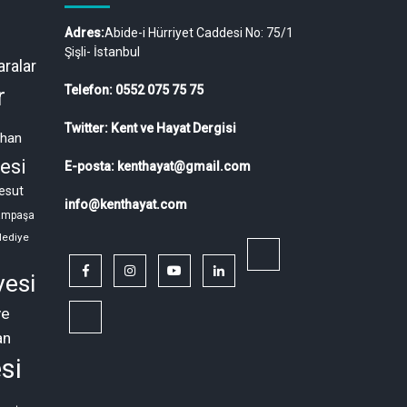
Adres:
Abide-i Hürriyet Caddesi No: 75/1
Şişli- İstanbul
ralar
r
Telefon: 0552 075 75 75
Twitter: Kent ve Hayat Dergisi
ahan
esi
E-posta: kenthayat@gmail.com
esut
info@kenthayat.com
ampaşa
lediye
twitter
facebook
instagram
youtube
linkedin
yesi
ye
Siyasi,
an
Sosyal
si
ve