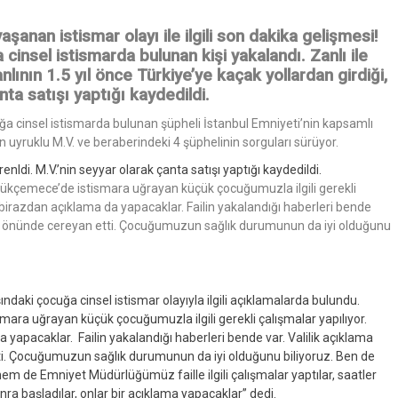
nan istismar olayı ile ilgili son dakika gelişmesi!
nsel istismarda bulunan kişi yakalandı. Zanlı ile
nlının 1.5 yıl ön
ce Türkiye’ye kaçak yollardan girdiği,
ta satışı yaptığı kaydedildi.
a cinsel istismarda bulunan şüpheli İstanbul Emniyeti’nin kapsamlı
uyruklu M.V. ve beraberindeki 4 şüphelinin sorguları sürüyor.
renldi. M.V.’nin seyyar olarak çanta satışı yaptığı kaydedildi.
çükçemece’de istismara uğrayan küçük çocuğumuzla ilgili gerekli
 birazdan açıklama da yapacaklar. Failin yakalandığı haberleri bende
özü önünde cereyan etti. Çocuğumuzun sağlık durumunun da iyi olduğunu
daki çocuğa cinsel istismar olayıyla ilgili açıklamalarda bulundu.
ara uğrayan küçük çocuğumuzla ilgili gerekli çalışmalar yapılıyor.
yapacaklar. Failin yakalandığı haberleri bende var. Valilik açıklama
i. Çocuğumuzun sağlık durumunun da iyi olduğunu biliyoruz. Ben de
m de Emniyet Müdürlüğümüz faille ilgili çalışmalar yaptılar, saatler
ra başladılar, onlar bir açıklama yapacaklar” dedi.