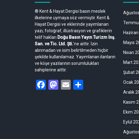
® Kent & Hayat Dergisi basın meslek
Ağusto
ilkelerine uymaya söz vermiştir. Kent &
Temmuz
Hayat Dergisi ve eklerinde yayımlanan
yazı, fotoğraf, illüstrasyon ve grafiklerin
Haziran
telif hakları
Doğu Basın Yayın Turizm İnş.
Mayıs 2
San. ve Tic. Ltd. Şti.
’ne aittir. İzin
alınmadan ve isim belirtilmeden hiçbir
Nisan 2
şekilde kullanılamaz. Yayımlanan ilanların
Mart 20
ve köşe yazılarının sorumlulukları
sahiplerine aittir.
Şubat 2
Facebook
Mastodon
Email
Share
Ocak 2
Aralık 
Kasım 
Ekim 2
Eylül 2
Ağusto