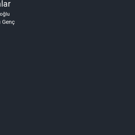
lar
oğlu
ü Genç