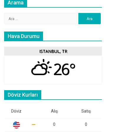
Arama
Arama:
Hava Durumu
ISTANBUL, TR
26°
Döviz Kurları
Döviz
Alış
Satış
0
0