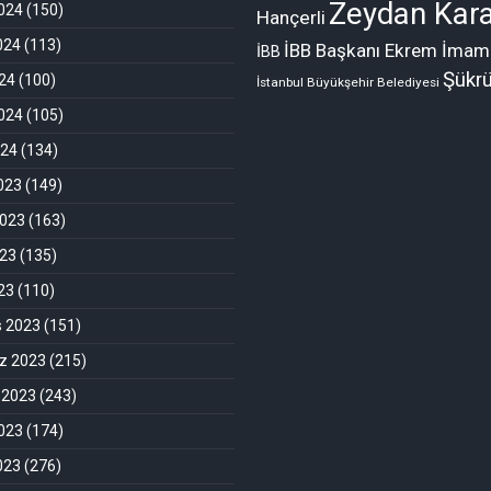
Zeydan Kara
024
(150)
Hançerli
024
(113)
İBB Başkanı Ekrem İmam
İBB
Şükr
24
(100)
İstanbul Büyükşehir Belediyesi
024
(105)
024
(134)
2023
(149)
2023
(163)
023
(135)
023
(110)
s 2023
(151)
 2023
(215)
 2023
(243)
023
(174)
023
(276)