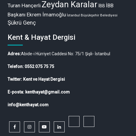
Zeydan Karalar
Turan Hançerli
İBB
İBB
Başkanı Ekrem İmamoğlu
İstanbul Büyükşehir Belediyesi
Şükrü Genç
Kent & Hayat Dergisi
Adres:
Abide-i Hürriyet Caddesi No: 75/1 Şişli- İstanbul
Telefon: 0552 075 75 75
Twitter: Kent ve Hayat Dergisi
E-posta: kenthayat@gmail.com
info@kenthayat.com
twitter
Siyasi,
facebook
instagram
youtube
linkedin
Sosyal