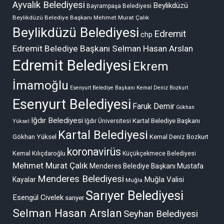
Ayvalık Belediyesi
Beylikdüzü
Bayrampaşa Belediyesi
Beylikdüzü Belediye Başkanı Mehmet Murat Çalık
Beylikdüzü Belediyesi
Edremit
chp
Edremit Belediye Başkanı Selman Hasan Arslan
Edremit Belediyesi
Ekrem
İmamoğlu
Esenyurt Belediye Başkanı Kemal Deniz Bozkurt
Esenyurt Belediyesi
Faruk Demir
Gökhan
Iğdır Belediyesi
Kartal Belediye Başkanı
Iğdır Üniversitesi
Yüksel
Kartal Belediyesi
Gökhan Yüksel
Kemal Deniz Bozkurt
koronavirüs
Kemal Kılıçdaroğlu
Küçükçekmece Belediyesi
Mehmet Murat Çalık
Menderes Belediye Başkanı Mustafa
Menderes Belediyesi
Muğla Valisi
Kayalar
Muğla
Sarıyer Belediyesi
Esengül Civelek
sarıyer
Selman Hasan Arslan
Seyhan Belediyesi