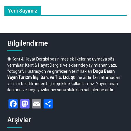
Yeni Sayımız
Bilgilendirme
® Kent & Hayat Dergisi basın meslek ilkelerine uymaya söz
vermiştir. Kent & Hayat Dergisi ve eklerinde yayımlanan yazı,
fotoğraf, illüstrasyon ve grafiklerin telif hakları
Doğu Basın
Yayın Turizm İnş. San. ve Tic. Ltd. Şti.
’ne aittir. İzin alınmadan
ve isim belirtilmeden hiçbir şekilde kullanılamaz. Yayımlanan
ilanların ve köşe yazılarının sorumlulukları sahiplerine aittir.
Facebook
Mastodon
Email
Share
Arşivler