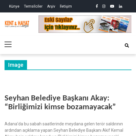
Skip
Skip
facebook
instagram
youtube
linkedin
twitte
Siy
Künye
Temsilciler
Arşiv
İletişim
to
to
So
ve
navigation
content
Ek
Kri
Kent&Hayat
Yönetim ve Genel Aktüalite Dergisi
Ne
Kro
Primary
(2)
Menu
Image
Seyhan Belediye Başkanı Akay:
“Birliğimizi kimse bozamayacak”
Adana’da bu sabah saatlerinde meydana gelen terör saldırının
ardından açıklama yapan Seyhan Belediye Başkanı Akif Kemal