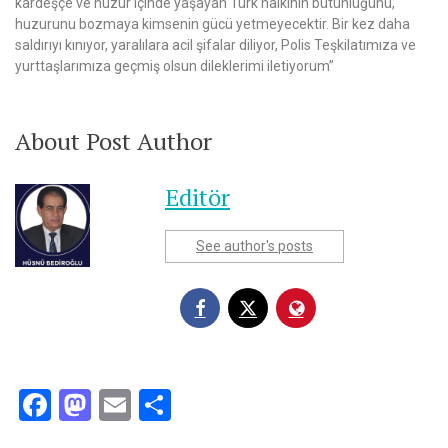
kardeşçe ve huzur içinde yaşayan Türk halkının bütünlüğünü,
huzurunu bozmaya kimsenin gücü yetmeyecektir. Bir kez daha
saldırıyı kınıyor, yaralılara acil şifalar diliyor, Polis Teşkilatımıza ve
yurttaşlarımıza geçmiş olsun dileklerimi iletiyorum”
About Post Author
Editör
See author's posts
Facebook
Mastodon
Email
Share