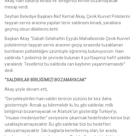
Akay, hain saldırıyı kınadı ve ‘Birliğimizi kimse bozamayacak’
mesajı verdi.
Seyhan Belediye Başkanı Akif Kemal Akay, Çevik Kuvvet Polislerini
taşıyan servis aracına yapılan terör saldırısını kınadı, yaralılara
geçmiş olsun dileklerini iletti.
Başkan Akay “Sabah Selahattin Eyyübi Mahallesinde Çevik Kuvvet
polislerimizi taşıyan servis aracının geçişi sırasında tuzaklanan
bombanın patlatıldığını üzüntüyle öğrenmiş bulunuyorum. Hain
saldırıda 1 polisimiz ile çevrede bulunan 4 yurttaşımız hafif şekilde
yaralandı. Tesellimiz bu saldırıda can kaybının yaşanmamasıdır”
dedi.
“SALDIRILAR BİRLİĞİMİZİ BOZAMAYACAK”
Akay şöyle devam etti;
“Gerçekleştirilen hain saldırı terörün yüzünü bir kez daha
göstermiştir. Ancak şu bilinmelidir ki, bu gibi saldırılar, milli
birliğimizi bozamayacak ve Atatürk’ün gösterdiği Türkiye’yi,
“muasır medeniyetler” seviyesine çıkarmak hedefinden kimse bizi
uzaklaştıramayacaktır. Bu gibi saldırılar bizi bu hedeften
alıkoyamayacaktır. Sıkı bağlarla kenetlenmiş olan, bir arada,