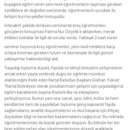
kuşağına eğitim veren yeni nesil öğretmenlerin taşıması gereken
özelliklere de değinilen seminerde, öğretmenlerin çocuklar ile
iletişim kurma şekilleri konuşuldu.
İnteraktif şekilde ilerleyen seminerde kreş öğretmenleri;
görüşlerini konuşmacı Fatma Nur Özçelik’e aktarırken, merak
ettikleri noktalar ile ilgili de sorular sordu. Yaklaşık 2 saat süren
seminer boyunca kreş öğretmenleri, yeni nesil miniklere karşı
ortaya konması gereken tutum ve davranışlar ile ilgili güncel
yaklaşımlar hakkında bilgi aldı.
Yaşadığı topluma duyarlı, faydalı ve bilinçli bireylerin yetişmesinin
ancak erken yaşta verilecek doğru bir eğitimle mümkün
olabileceğini ifade eden Kartal Belediye Başkanı Gökhan Yüksel:
“Kartal Belediyesi olarak çocuklarımızın gelişimi için uyguladığımız
eğitim kanallarının başına Atatürk ilke ve inkılaplarını
yerleştiriyoruz. Bunun yanı sıra; sanat, spor, bilim, kültür ile hem
kendilerine hem de yaşadıkları topluma geniş kapsamlı fayda
sağlamalarını; analitik düşünmelerini ve okul başarısı için ihtiyaç
duydukları bilgi ve becerileri kazanmalarını sağlıyoruz. Bu noktada
öğretmenlerimize de büyük görevler düşüyor. Bu bilinçle her biri
birer eğitim neferi olan öğretmenlerimize düzenli aralıklarla