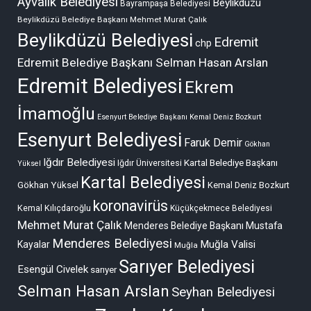
Ayvalık Belediyesi
Beylikdüzü
Bayrampaşa Belediyesi
Beylikdüzü Belediye Başkanı Mehmet Murat Çalık
Beylikdüzü Belediyesi
Edremit
chp
Edremit Belediye Başkanı Selman Hasan Arslan
Edremit Belediyesi
Ekrem
İmamoğlu
Esenyurt Belediye Başkanı Kemal Deniz Bozkurt
Esenyurt Belediyesi
Faruk Demir
Gökhan
Iğdır Belediyesi
Kartal Belediye Başkanı
Iğdır Üniversitesi
Yüksel
Kartal Belediyesi
Gökhan Yüksel
Kemal Deniz Bozkurt
koronavirüs
Kemal Kılıçdaroğlu
Küçükçekmece Belediyesi
Mehmet Murat Çalık
Menderes Belediye Başkanı Mustafa
Menderes Belediyesi
Muğla Valisi
Kayalar
Muğla
Sarıyer Belediyesi
Esengül Civelek
sarıyer
Selman Hasan Arslan
Seyhan Belediyesi