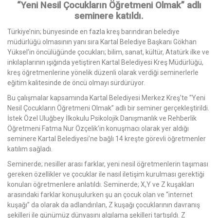
“Yeni Nesil Çocukların Öğretmeni Olmak” adlı
seminere katıldı.
Türkiye’nin; bünyesinde en fazla kreş barındıran belediye
müdürlüğü olmasının yanı sıra Kartal Belediye Başkanı Gökhan
Yüksel’in öncülüğünde çocukları; bilim, sanat, kültür, Atatürk ilke ve
inkılaplarının ışığında yetiştiren Kartal Belediyesi Kreş Müdürlüğü,
kreş öğretmenlerine yönelik düzenli olarak verdiği seminerlerle
eğitim kalitesinde de öncü olmayı sürdürüyor.
Bu çalışmalar kapsamında Kartal Belediyesi Merkez Kreş’te “Yeni
Nesil Çocukların Öğretmeni Olmak” adlı bir seminer gerçekleştirildi.
İstek Özel Uluğbey İlkokulu Psikolojik Danışmanlık ve Rehberlik
Öğretmeni Fatma Nur Özçelik’in konuşmacı olarak yer aldığı
seminere Kartal Belediyesi’ne bağlı 14 kreşte görevli öğretmenler
katılım sağladı.
Seminerde; nesiller arası farklar, yeni nesil öğretmenlerin taşıması
gereken özellikler ve çocuklar ile nasıl iletişim kurulması gerektiği
konuları öğretmenlere anlatıldı. Seminerde; X,Y ve Z kuşakları
arasındaki farklar konuşulurken şu an çocuk olan ve “internet
kuşağı” da olarak da adlandırılan, Z kuşağı çocuklarının davranış
şekilleri ile günümüz dünyasını algılama şekilleri tartışıldı. Z