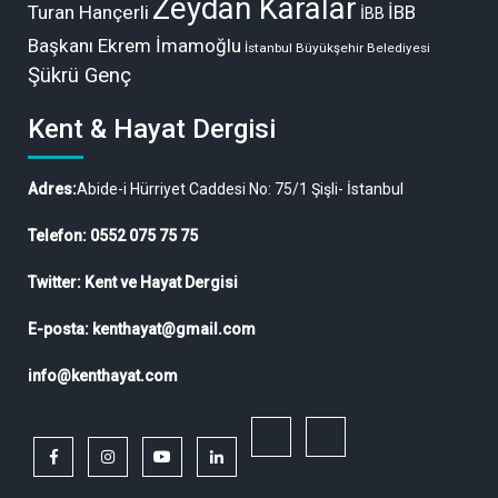
Zeydan Karalar
Turan Hançerli
İBB
İBB
Başkanı Ekrem İmamoğlu
İstanbul Büyükşehir Belediyesi
Şükrü Genç
Kent & Hayat Dergisi
Adres:
Abide-i Hürriyet Caddesi No: 75/1 Şişli- İstanbul
Telefon: 0552 075 75 75
Twitter: Kent ve Hayat Dergisi
E-posta: kenthayat@gmail.com
info@kenthayat.com
twitter
Siyasi,
facebook
instagram
youtube
linkedin
Sosyal