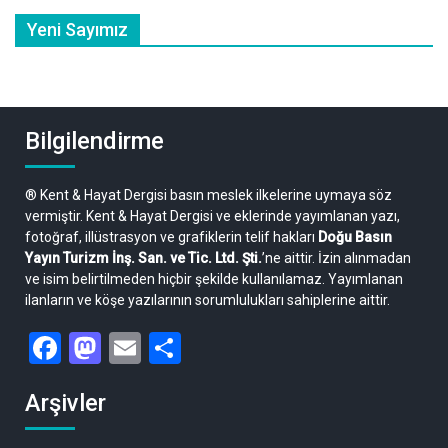
Yeni Sayımız
Bilgilendirme
® Kent & Hayat Dergisi basın meslek ilkelerine uymaya söz
vermiştir. Kent & Hayat Dergisi ve eklerinde yayımlanan yazı,
fotoğraf, illüstrasyon ve grafiklerin telif hakları
Doğu Basın
Yayın Turizm İnş. San. ve Tic. Ltd. Şti.
’ne aittir. İzin alınmadan
ve isim belirtilmeden hiçbir şekilde kullanılamaz. Yayımlanan
ilanların ve köşe yazılarının sorumlulukları sahiplerine aittir.
Facebook
Mastodon
Email
Share
Arşivler