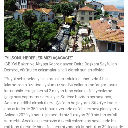
“YILSONU HEDEFLERİMİZİ AŞACAĞIZ”
İBB Yol Bakım ve Altyapı Koordinasyon Daire Başkanı Seyfullah
Demirel, yürütülen çalışmalarla ilgili olarak şunları söyledi:
“Büyükşehir belediyesi olarak sorumluluk alanımızda 4 bin
kilometrenin üzerinde yolumuz var. Bu yolların konfor şartlarının
korunabilmesi için her yıl 2 milyon tona yakın asfalt yenileme
çalışması yapmamız gerekiyor. Sadece haziran ayı boyunca,
Adalar da dâhil olmak üzere, Şile’den başlayarak Silivri’ye kadar
ana arterlerde 350 bin tonun üzerinde asfalt sermeyi planlıyoruz.
Aslında 2020 yılı sonu için hedefimiz 1 milyon 200 bin ton asfalt
sermekti. Ancak ekiplerimizin özverili çalışmaları sayesinde bu
miktarın üzerinde bir asfalt serimi yaparak İstanbul’un 39 ilçesinde