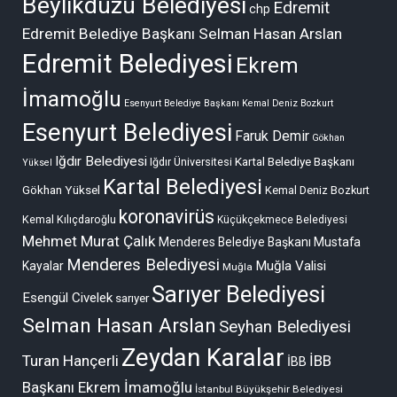
Beylikdüzü Belediyesi
Edremit
chp
Edremit Belediye Başkanı Selman Hasan Arslan
Edremit Belediyesi
Ekrem
İmamoğlu
Esenyurt Belediye Başkanı Kemal Deniz Bozkurt
Esenyurt Belediyesi
Faruk Demir
Gökhan
Iğdır Belediyesi
Kartal Belediye Başkanı
Iğdır Üniversitesi
Yüksel
Kartal Belediyesi
Gökhan Yüksel
Kemal Deniz Bozkurt
koronavirüs
Kemal Kılıçdaroğlu
Küçükçekmece Belediyesi
Mehmet Murat Çalık
Menderes Belediye Başkanı Mustafa
Menderes Belediyesi
Muğla Valisi
Kayalar
Muğla
Sarıyer Belediyesi
Esengül Civelek
sarıyer
Selman Hasan Arslan
Seyhan Belediyesi
Zeydan Karalar
Turan Hançerli
İBB
İBB
Başkanı Ekrem İmamoğlu
İstanbul Büyükşehir Belediyesi