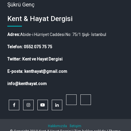
Şükrü Genç
Kent & Hayat Dergisi
Adres:
Abide-i Hürriyet Caddesi No: 75/1 Şişli- İstanbul
Telefon: 0552 075 75 75
Twitter: Kent ve Hayat Dergisi
E-posta: kenthayat@gmail.com
info@kenthayat.com
twitter
Siyasi,
facebook
instagram
youtube
linkedin
Sosyal
ve
Hakkımızda
İletişim
Ekonomik