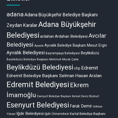
adana
Adana Büyükşehir Belediye Başkanı
Adana Büyükşehir
Zeydan Karalar
Belediyesi
Avcılar
ardahan
Ardahan Belediyesi
Belediyesi
Ayvalık Belediye Başkanı Mesut Ergin
Ayvalık
Ayvalık Belediyesi
Beylikdüzü
Bayrampaşa Belediyesi
Beylikdüzü Belediye Başkanı Mehmet Murat Çalık
Beylikdüzü Belediyesi
Edremit
chp
Edremit Belediye Başkanı Selman Hasan Arslan
Edremit Belediyesi
Ekrem
İmamoğlu
Esenyurt Belediye Başkanı Kemal Deniz Bozkurt
Esenyurt Belediyesi
Faruk Demir
Gökhan
Iğdır Belediyesi
Kartal Belediye Başkanı
Iğdır Üniversitesi
Yüksel