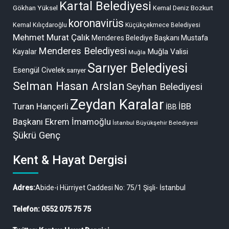
Kartal Belediyesi
Gökhan Yüksel
Kemal Deniz Bozkurt
koronavirüs
Kemal Kılıçdaroğlu
Küçükçekmece Belediyesi
Mehmet Murat Çalık
Menderes Belediye Başkanı Mustafa
Menderes Belediyesi
Muğla Valisi
Kayalar
Muğla
Sarıyer Belediyesi
Esengül Civelek
sarıyer
Selman Hasan Arslan
Seyhan Belediyesi
Zeydan Karalar
Turan Hançerli
İBB
İBB
Başkanı Ekrem İmamoğlu
İstanbul Büyükşehir Belediyesi
Şükrü Genç
Kent & Hayat Dergisi
Adres:
Abide-i Hürriyet Caddesi No: 75/1 Şişli- İstanbul
Telefon: 0552 075 75 75