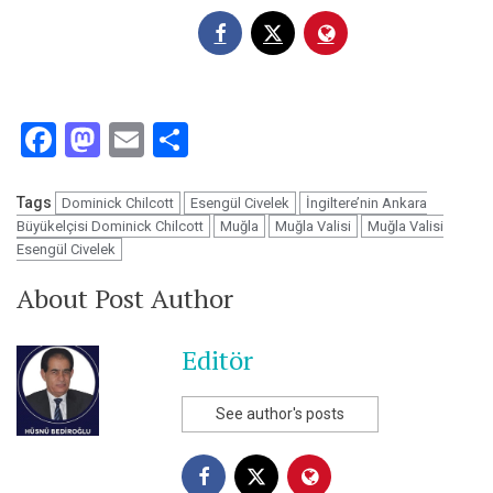
Facebook
Mastodon
Email
Share
Tags
Dominick Chilcott
Esengül Civelek
İngiltere’nin Ankara
Büyükelçisi Dominick Chilcott
Muğla
Muğla Valisi
Muğla Valisi
Esengül Civelek
About Post Author
Editör
See author's posts