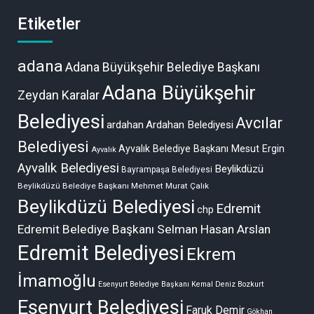
Etiketler
adana
Adana Büyükşehir Belediye Başkanı
Adana Büyükşehir
Zeydan Karalar
Belediyesi
Avcılar
ardahan
Ardahan Belediyesi
Belediyesi
Ayvalık Belediye Başkanı Mesut Ergin
Ayvalık
Ayvalık Belediyesi
Beylikdüzü
Bayrampaşa Belediyesi
Beylikdüzü Belediye Başkanı Mehmet Murat Çalık
Beylikdüzü Belediyesi
Edremit
chp
Edremit Belediye Başkanı Selman Hasan Arslan
Edremit Belediyesi
Ekrem
İmamoğlu
Esenyurt Belediye Başkanı Kemal Deniz Bozkurt
Esenyurt Belediyesi
Faruk Demir
Gökhan