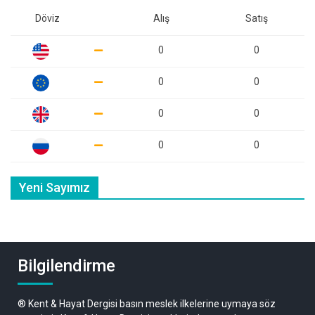
Döviz
Alış
Satış
0
0
0
0
0
0
0
0
Yeni Sayımız
Bilgilendirme
® Kent & Hayat Dergisi basın meslek ilkelerine uymaya söz