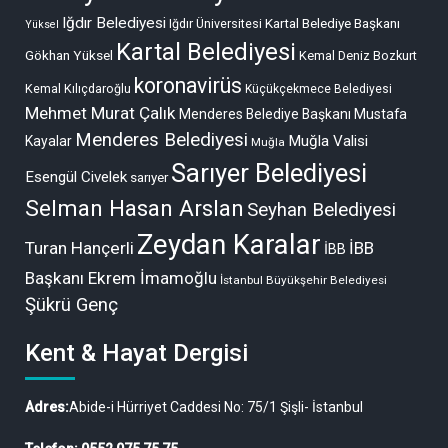
Iğdır Belediyesi
Kartal Belediye Başkanı
Iğdır Üniversitesi
Yüksel
Kartal Belediyesi
Gökhan Yüksel
Kemal Deniz Bozkurt
koronavirüs
Kemal Kılıçdaroğlu
Küçükçekmece Belediyesi
Mehmet Murat Çalık
Menderes Belediye Başkanı Mustafa
Menderes Belediyesi
Muğla Valisi
Kayalar
Muğla
Sarıyer Belediyesi
Esengül Civelek
sarıyer
Selman Hasan Arslan
Seyhan Belediyesi
Zeydan Karalar
Turan Hançerli
İBB
İBB
Başkanı Ekrem İmamoğlu
İstanbul Büyükşehir Belediyesi
Şükrü Genç
Kent & Hayat Dergisi
Adres:
Abide-i Hürriyet Caddesi No: 75/1 Şişli- İstanbul