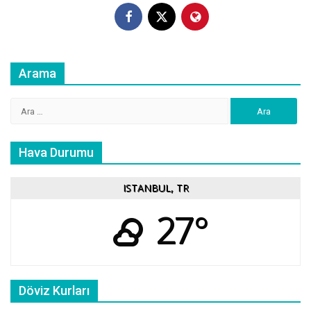
Arama
Arama:
Hava Durumu
ISTANBUL, TR
27°
Döviz Kurları