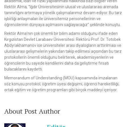
akademik, idari ve fiziki yapılanması hakkında bazı bilgiler veren
Rektör Alma, “Iğdır Üniversitesinin ulusal ve uluslararası arenada
tanınırlığını artırmaya yönelik çalışmalarımız devam ediyor. Bu tarz
işbirliği anlaşmaları ile üniversitemiz personellerinin ve
öğrencilerinin dünyaya açılmasını sağlayacağız” şeklinde konuştu.
Rektör Alma’nın çok önemli bir bilim adamı olduğunu ifade eden
Kırgızistan Devlet Larabaev Üniversitesi Rektörü Prof. Dr. Totobek
Abdyrakhamanov ise üniversiteler arası diyalogların arttırılması ve
uluslararası gelişmelerin yakından takip edilmesi açısından bu tarz
protokollerin önemli olduğunu belirterek, akademisyenlerin ve
öğrencilerin bu sayede kendilerini daha da geliştirme fırsatı
bulacaklarını kaydetti.
Memorandum of Understanding (MOU) kapsamında imzalanan
söz konusu protokol; öğretim üyesi değişimi, öğrenci hareketliliği,
ortak eğitim ve öğretim programları gibi birçok maddeyi içeriyor.
About Post Author