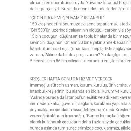
olmanın en önemli unsuruydu. Yuvamız İstanbul Projesi,
da bir parçasıydı. Bu yolda emin adımlarla ilerlediğimizi 
“ÇILGIN PROJEMİZ; YUVAMIZ İSTANBUL”
150 kreş hedefini önümüzdeki sene toparlamak istedikle
“Bin 500’ün üzerinde çalışanının olduğu, -çarpanıyla s
15 bin çocuğun, düşünsenize toplu bir alanda bir mezuniy
sevincini düşünün. Onların 30 bine yakın anne-babasının
İstanbul’un fırsat eşitliği haritasını hep birlikte sağlay
zaman; ‘Aklınızda bir dev proje var mı? Ya da çılgın proj
Belediyesi’nin 86 bin çalışanı ailesi adına en çılgın proj
KREŞLER HAFTA SONU DA HİZMET VERECEK
İmamoğlu, sürecin uzman, kurum, kuruluş, üniversite, vak
İstanbul kreşlerinin, bu alanda en iddialı kurum ve kuru
“Aslında burada da İstanbul’un eşitlik ve adil kent kav
vermeden, kalıcı, güvenilir, sağlam, karakterli yapılarla
duyacaklarını şimdiden hissedebiliyorum” dedi. Kreşleri
vereceğini aktaran İmamoğlu, “Bunun birkaç katı öğrenci
olarak kullanarak çocukların daha fazla sayıda çocukla
burada aslında tüm süreçlerimizde çocuklarımızı, aileleri