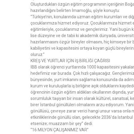
Oluşturdukları özgün eğitim programının içeriğinin Boğ
hazırlandığını belirten İmamoğlu, şöyle konuştu:
“Türkiye’nin, konularında uzman eğitim kurumları ve diğe
çocuklarımıza hizmet ediyoruz. Çocuklarımıza hizmet e
eğitimleriyle, çocuklarımız ve gençlerimiz. Yani bugün kreş
lise düzeyine ve de tabii ki akademik dünyada, üniversit
hazırlanmasını özgür bireyler olmasını, hiç kimseye bir b
kabiliyetini ve kapasitesini ortaya koyan güçlü bireyler
oluruz.”
KREŞ VE YURTLAR İÇİN İŞ BİRLİĞİ ÇAĞRISI
İBB olarak öğrenci yurtlarında 1000 kapasitesini yakal
hedefimiz var burada. Çok hızlı çalışacağız. Gençlerimiz
bünyesinde, yurt imkanını sağlama konusunda da adım at
kurum ve kuruluşlarla iş birliğine açık olduklarını kay
öğrencinin özgün eğitim aldıkları okullarının dışında, yurt
sorumluluk taşıyan bir insan olarak kültürel, sanatsal, ke
birer İstanbul gönüllüleri olmalarını arzu ediyorum. Yani
gönüllüsü, çevreye zarar verici hangi unsur varsa onla 
etkinliklerinde gönüllü olan, gelecekte 2036’da İstanbul
etsenize; muazzam bir şey” dedi.
“16 MİLYON ÇALIŞANIMIZ VAR”