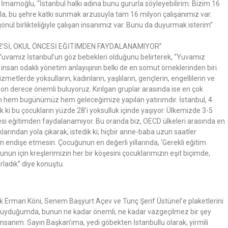
 İmamoğlu, “İstanbul halkı adına bunu gururla söyleyebilirim: Bizim 16
a, bu şehre katkı sunmak arzusuyla tam 16 milyon çalışanımız var.
 gönül birlikteliğiyle çalışan insanımız var. Bunu da duyurmak isterim”
2’Sİ, OKUL ÖNCESİ EĞİTİMDEN FAYDALANAMIYOR”
Yuvamız İstanbul’un göz bebekleri olduğunu belirterek, “Yuvamız
insan odaklı yönetim anlayışının belki de en somut örneklerinden biri.
metlerde yoksulların, kadınların, yaşlıların, gençlerin, engellilerin ve
son derece önemli buluyoruz. Kırılgan gruplar arasında ise en çok
rım hem bugünümüz hem geleceğimize yapılan yatırımdır. İstanbul, 4
k ki bu çocukların yüzde 28’i yoksulluk içinde yaşıyor. Ülkemizde 3-5
cesi eğitimden faydalanamıyor. Bu oranda biz, OECD ülkeleri arasında en
ıklarından yola çıkarak, istedik ki; hiçbir anne-baba uzun saatler
in endişe etmesin. Çocuğunun en değerli yıllarında, ‘Gerekli eğitim
un için kreşlerimizin her bir köşesini çocuklarımızın eşit biçimde,
rladık” diye konuştu.
ek Erman Köni, Senem Başyurt Açev ve Tunç Şerif Üstünel’e plaketlerini
ı duyduğumda, bunun ne kadar önemli, ne kadar vazgeçilmez bir şey
nsanım. Sayın Başkan’ıma, yedi göbekten İstanbullu olarak, yirmili