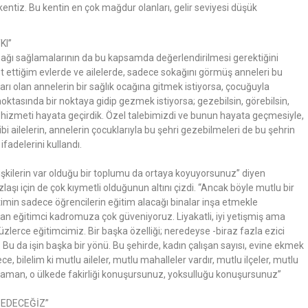
ntiz. Bu kentin en çok mağdur olanları, gelir seviyesi düşük
KI”
nağı sağlamalarının da bu kapsamda değerlendirilmesi gerektiğini
t ettiğim evlerde ve ailelerde, sadece sokağını görmüş anneleri bu
arı olan annelerin bir sağlık ocağına gitmek istiyorsa, çocuğuyla
noktasında bir noktaya gidip gezmek istiyorsa; gezebilsin, görebilsin,
 bu hizmeti hayata geçirdik. Özel talebimizdi ve bunun hayata geçmesiyle,
i ailelerin, annelerin çocuklarıyla bu şehri gezebilmeleri de bu şehrin
fadelerini kullandı.
ı ilişkilerin var olduğu bir toplumu da ortaya koyuyorsunuz” diyen
şı için de çok kıymetli olduğunun altını çizdi. “Ancak böyle mutlu bir
itimin sadece öğrencilerin eğitim alacağı binalar inşa etmekle
mdan eğitimci kadromuza çok güveniyoruz. Liyakatli, iyi yetişmiş ama
yüzlerce eğitimcimiz. Bir başka özelliği; neredeyse -biraz fazla ezici
Bu da işin başka bir yönü. Bu şehirde, kadın çalışan sayısı, evine ekmek
ce, bilelim ki mutlu aileler, mutlu mahalleler vardır, mutlu ilçeler, mutlu
 zaman, o ülkede fakirliği konuşursunuz, yoksulluğu konuşursunuz”
 EDECEĞİZ”