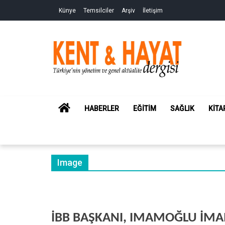
Skip
Skip
Künye
Temsilciler
Arşiv
İletişim
to
to
navigation
content
Kent&Hayat
Yönetim ve Genel Aktüalite Dergisi
HOME
HABERLER
EĞITIM
SAĞLIK
KITA
Image
İBB BAŞKANI, IMAMOĞLU İMAM