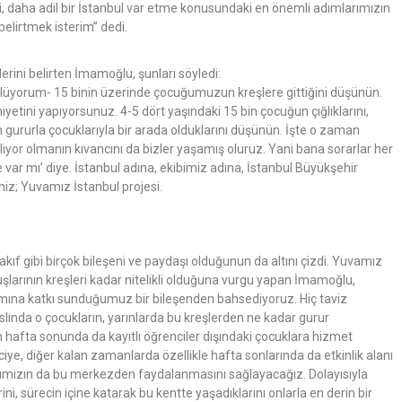
 daha adil bir İstanbul var etme konusundaki en önemli adımlarımızın
belirtmek isterim” dedi.
rini belirten İmamoğlu, şunları söyledi:
öylüyorum- 15 binin üzerinde çocuğumuzun kreşlere gittiğini düşünün.
etini yapıyorsunuz. 4-5 dört yaşındaki 15 bin çocuğun çığlıklarını,
 gururla çocuklarıyla bir arada olduklarını düşünün. İşte o zaman
abiliyor olmanın kıvancını da bizler yaşamış oluruz. Yani bana sorarlar her
e var mı’ diye. İstanbul adına, ekibimiz adına, İstanbul Büyükşehir
emiz; Yuvamız İstanbul projesi.
ıf gibi birçok bileşeni ve paydaşı olduğunun da altını çizdi. Yuvamız
luşlarının kreşleri kadar nitelikli olduğuna vurgu yapan İmamoğlu,
ramına katkı sunduğumuz bir bileşenden bahsediyoruz. Hiç taviz
 aslında o çocukların, yarınlarda bu kreşlerden ne kadar gurur
n hafta sonunda da kayıtlı öğrenciler dışındaki çocuklara hizmet
ye, diğer kalan zamanlarda özellikle hafta sonlarında da etkinlik alanı
rımızın da bu merkezden faydalanmasını sağlayacağız. Dolayısıyla
ni, sürecin içine katarak bu kentte yaşadıklarını onlarla en derin bir