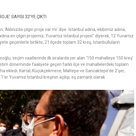
Aklınızda çılgın proje var mı’ diye. İstanbul adına, ekibimiz adına,
i adına en çılgın projemiz; Yuvamız İstanbul projesi” diyerek, 12 Yuvamız
ete geçenlerle birlikte, 21 ilçede toplam 32 kreş, İstanbulluların
ğlu, seçim vaatlerinde ilk sıralarda yer alan ‘150 mahalleye 150 kreş’
etim döneminde faaliyete geçen farklı ilçe ve mahallelerdeki toplam
aha ekledi. Kartal, Küçükçekmece, Maltepe ve Sancaktepe’de 2’şer,
er Yuvamız İstanbul kreşinin açılışı, eş zamanlı olarak