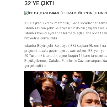
32’YE ÇIKTI
İBB Başkanı Ekrem İmamoğlu, “Bana sorarlar her zaman; ‘
İstanbul Büyükşehir Belediyesi’nin 86 bin çalışanı ailes
İstanbul kreşini aynı anda hizmete açtı. Daha önce faaliy
hizmetine girmiş oldu.
İstanbul Büyükşehir Belediye (İBB) Başkanı Ekrem İmamo
projesini hayata geçirmeye devam ediyor. İBB, yeni yön
20 Yuvamız İstanbul kreşine, bugün 12 tane tanesini d
Büyükçekmece, Çatalca, Esenler ile Gaziosmanpaşa’da 1’
gerçekleştirildi.