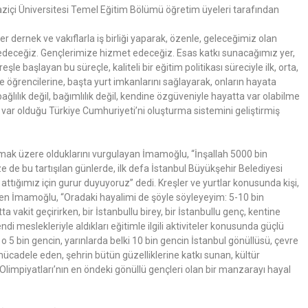
aziçi Üniversitesi Temel Eğitim Bölümü öğretim üyeleri tarafından
r dernek ve vakıflarla iş birliği yaparak, özenle, geleceğimiz olan
deceğiz. Gençlerimize hizmet edeceğiz. Esas katkı sunacağımız yer,
le başlayan bu süreçle, kaliteli bir eğitim politikası süreciyle ilk, orta,
e öğrencilerine, başta yurt imkanlarını sağlayarak, onların hayata
ağlılık değil, bağımlılık değil, kendine özgüveniyle hayatta var olabilme
in var olduğu Türkiye Cumhuriyeti’ni oluşturma sistemini geliştirmiş
amak üzere olduklarını vurgulayan İmamoğlu, “İnşallah 5000 bin
e de bu tartışılan günlerde, ilk defa İstanbul Büyükşehir Belediyesi
tığımız için gurur duyuyoruz” dedi. Kreşler ve yurtlar konusunda kişi,
deden İmamoğlu, “Oradaki hayalimi de şöyle söyleyeyim: 5-10 bin
ta vakit geçirirken, bir İstanbullu birey, bir İstanbullu genç, kentine
ndi meslekleriyle aldıkları eğitimle ilgili aktiviteler konusunda güçlü
 o 5 bin gencin, yarınlarda belki 10 bin gencin İstanbul gönüllüsü, çevre
mücadele eden, şehrin bütün güzelliklerine katkı sunan, kültür
 Olimpiyatları’nın en öndeki gönüllü gençleri olan bir manzarayı hayal