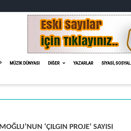
P
MÜZIK DÜNYASI
DIĞER
YAZARLAR
SIYASI, SOSYA
OĞLU’NUN ‘ÇILGIN PROJE’ SAYISI