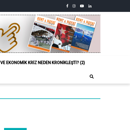
facebook
instagram
youtube
linkedin
twitter
Siyasi,
Sosyal
ve
Ekonomik
Kriz
Neden
Kronikleşti?
(2)
L VE EKONOMIK KRIZ NEDEN KRONIKLEŞTI? (2)