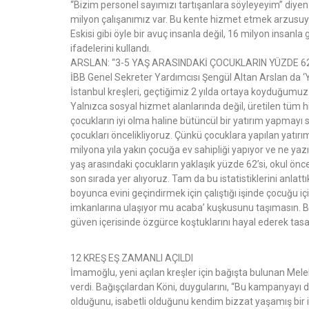
“Bizim personel sayımızı tartışanlara söyleyeyim” diyen
milyon çalışanımız var. Bu kente hizmet etmek arzusuyl
Eskisi gibi öyle bir avuç insanla değil, 16 milyon insanla
ifadelerini kullandı.
ARSLAN: “3-5 YAŞ ARASINDAKİ ÇOCUKLARIN YÜZDE 6
İBB Genel Sekreter Yardımcısı Şengül Altan Arslan da ‘
İstanbul kreşleri, geçtiğimiz 2 yılda ortaya koyduğumuz 
Yalnızca sosyal hizmet alanlarında değil, üretilen tüm hiz
çocukların iyi olma haline bütüncül bir yatırım yapmayı 
çocukları öncelikliyoruz. Çünkü çocuklara yapılan yatı
milyona yıla yakın çocuğa ev sahipliği yapıyor ve ne yazı
yaş arasındaki çocukların yaklaşık yüzde 62’si, okul ön
son sırada yer alıyoruz. Tam da bu istatistiklerini anlatt
boyunca evini geçindirmek için çalıştığı işinde çocuğu iç
imkanlarına ulaşıyor mu acaba’ kuşkusunu taşımasın. Bun
güven içerisinde özgürce koştuklarını hayal ederek tasa
12 KREŞ EŞ ZAMANLI AÇILDI
İmamoğlu, yeni açılan kreşler için bağışta bulunan Mel
verdi. Bağışçılardan Köni, duygularını, “Bu kampanyay
olduğunu, isabetli olduğunu kendim bizzat yaşamış bir i