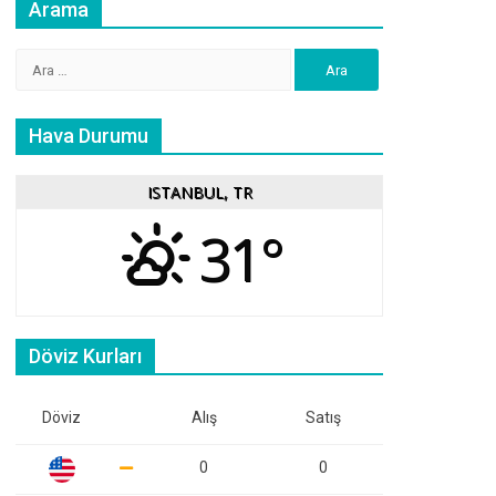
Arama
Arama:
Hava Durumu
ISTANBUL, TR
31°
Döviz Kurları
Döviz
Alış
Satış
0
0