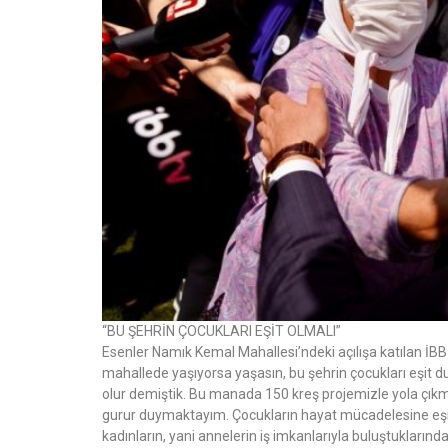
“BU ŞEHRİN ÇOCUKLARI EŞİT OLMALI”
Esenler Namık Kemal Mahallesi’ndeki açılışa katılan İBB
mahallede yaşıyorsa yaşasın, bu şehrin çocukları eşit d
olur demiştik. Bu manada 150 kreş projemizle yola çıkm
gurur duymaktayım. Çocukların hayat mücadelesine eşit 
kadınların, yani annelerin iş imkanlarıyla buluştuklarınd