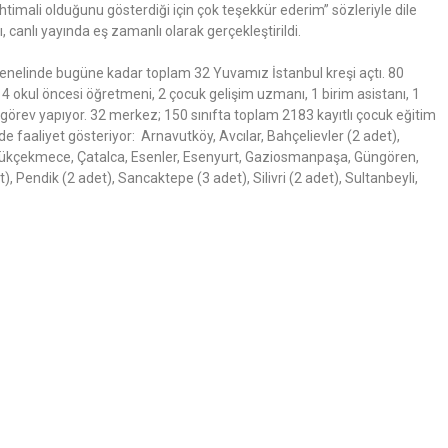
htimali olduğunu gösterdiği için çok teşekkür ederim” sözleriyle dile
ı, canlı yayında eş zamanlı olarak gerçekleştirildi.
genelinde bugüne kadar toplam 32 Yuvamız İstanbul kreşi açtı. 80
a; 4 okul öncesi öğretmeni, 2 çocuk gelişim uzmanı, 1 birim asistanı, 1
 görev yapıyor. 32 merkez; 150 sınıfta toplam 2183 kayıtlı çocuk eğitim
e faaliyet gösteriyor: Arnavutköy, Avcılar, Bahçelievler (2 adet),
üyükçekmece, Çatalca, Esenler, Esenyurt, Gaziosmanpaşa, Güngören,
 Pendik (2 adet), Sancaktepe (3 adet), Silivri (2 adet), Sultanbeyli,