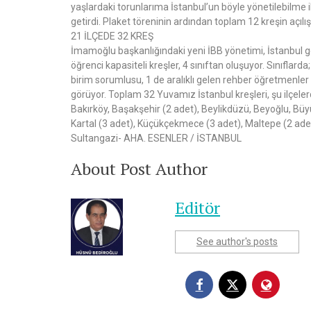
yaşlardaki torunlarıma İstanbul’un böyle yönetilebilme i
getirdi. Plaket töreninin ardından toplam 12 kreşin açılış
21 İLÇEDE 32 KREŞ
İmamoğlu başkanlığındaki yeni İBB yönetimi, İstanbul 
öğrenci kapasiteli kreşler, 4 sınıftan oluşuyor. Sınıflard
birim sorumlusu, 1 de aralıklı gelen rehber öğretmenler
görüyor. Toplam 32 Yuvamız İstanbul kreşleri, şu ilçelerd
Bakırköy, Başakşehir (2 adet), Beylikdüzü, Beyoğlu, B
Kartal (3 adet), Küçükçekmece (3 adet), Maltepe (2 adet),
Sultangazi- AHA. ESENLER / İSTANBUL
About Post Author
Editör
See author's posts