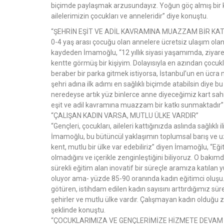
biçimde paylaşmak arzusundayız. Yoğun göç almış bir ke
ailelerimizin çocukları ve anneleridir” diye konuştu.
“ŞEHRİN EŞİT VE ADİL KAVRAMINA MUAZZAM BİR KAT
0-4 yaş arası çocuğu olan annelere ücretsiz ulaşım ola
kaydeden İmamoğlu, “12 yıllık siyasi yaşamımda, ziyare
kentte görmüş bir kişiyim. Dolayısıyla en azından çocukl
beraber bir parka gitmek istiyorsa, İstanbul’un en ücra 
şehri adına ilk adımı en sağlıklı biçimde atabilsin diye
neredeyse artık yüz binlerce anne diyeceğimiz kart sahib
eşit ve adil kavramına muazzam bir katkı sunmaktadır” i
“ÇALIŞAN KADIN VARSA, MUTLU ÜLKE VARDIR”
“Gençleri, çocukları, aileleri kattığınızda aslında sağlıkl
İmamoğlu, bu bütüncül yaklaşımın toplumsal barış ve uzla
kent, mutlu bir ülke var edebiliriz” diyen İmamoğlu, “Eğ
olmadığını ve içerikle zenginleştiğini biliyoruz. O bakı
sürekli eğitim alan inovatif bir süreçle aramıza katılan 
oluyor ama- yüzde 85-90 oranında kadın eğitimci oluşu. 
götüren, istihdam edilen kadın sayısını arttırdığımız süre
şehirler ve mutlu ülke vardır. Çalışmayan kadın olduğu
şeklinde konuştu.
“ÇOCUKLARIMIZA VE GENÇLERİMİZE HİZMETE DEVAM