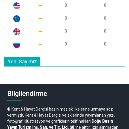
0
0
0
0
0
0
0
0
Yeni Sayımız
Bilgilendirme
® Kent & Hayat Dergisi basın meslek ilkelerine uymaya söz
vermiştir. Kent & Hayat Dergisi ve eklerinde yayımlanan yazı,
fotoğraf, illüstrasyon ve grafiklerin telif hakları
Doğu Basın
Yayın Turizm İnş. San. ve Tic. Ltd. Şti.
’ne aittir. İzin alınmadan