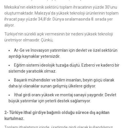
Meksika’nın elektronik sektörü toplam ihracatının yüzde 30’unu
oluşturmaktadır. Malezya’da yüksek teknoloji ürünlerinin toplam
ihracat payı yüzde 34,8’dir. Dünya sıralamasında 8. sırada yer
alıyor.
Türkiye’nin sürekli açık vermesinin bir nedeni yüksek teknoloji
üretmiyor olmasıdır. Çünkü;
Ar-Ge ve İnovasyon yatırımları için devlet ve özel sektörün
ayırdığı kaynaklar yetersizdir.
Eğitim sistemi ideolojik tuzağa düştü. Ezberci ve kaderci bir
sistemde yaratıcılık olmaz.
Başarılı mühendisler ve bilim insanları, beyin göçü olarak
daha iyi olanaklar sunan gelişmiş ülkelere gidiyor.
İthal girdi oranı yüksek ve montaj sanayii yaygındır. Devlet
büyük yatırımlar için yeterli destek sağlamıyor.
2- Türkiye ithal girdiye bağımlı olduğu sürece dış açıktan
kurtulmaz.
Toplam ithalatımız içinde, üretimde girdi olarak kullandığımız