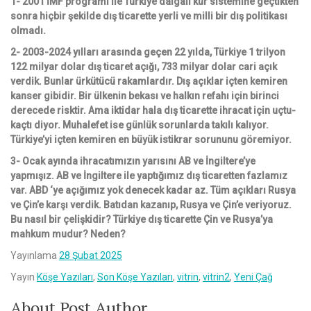
1- 2001 İMF programı ile Türkiye dalgalı kur sistemine geçtikten
sonra hiçbir şekilde dış ticarette yerli ve milli bir dış politikası
olmadı.
2- 2003-2024 yılları arasında geçen 22 yılda, Türkiye 1 trilyon
122 milyar dolar dış ticaret açığı, 733 milyar dolar cari açık
verdik. Bunlar ürkütücü rakamlardır. Dış açıklar içten kemiren
kanser gibidir. Bir ülkenin bekası ve halkın refahı için birinci
derecede risktir. Ama iktidar hala dış ticarette ihracat için uçtu-
kaçtı diyor. Muhalefet ise günlük sorunlarda takılı kalıyor.
Türkiye’yi içten kemiren en büyük istikrar sorununu göremiyor.
3- Ocak ayında ihracatımızın yarısını AB ve İngiltere’ye
yapmışız. AB ve İngiltere ile yaptığımız dış ticaretten fazlamız
var. ABD ‘ye açığımız yok denecek kadar az. Tüm açıkları Rusya
ve Çin’e karşı verdik. Batıdan kazanıp, Rusya ve Çin’e veriyoruz.
Bu nasıl bir çelişkidir? Türkiye dış ticarette Çin ve Rusya’ya
mahkum mudur? Neden?
Yayınlama
28 Şubat 2025
Yayın
Köşe Yazıları
,
Son Köşe Yazıları
,
vitrin
,
vitrin2
,
Yeni Çağ
About Post Author