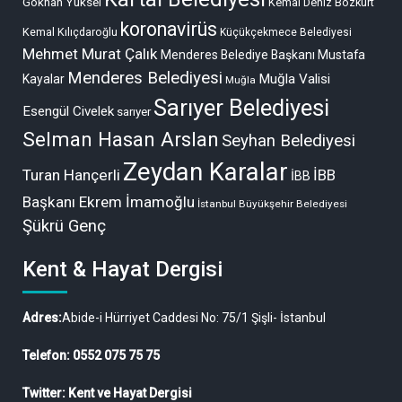
Gökhan Yüksel
Kemal Deniz Bozkurt
koronavirüs
Kemal Kılıçdaroğlu
Küçükçekmece Belediyesi
Mehmet Murat Çalık
Menderes Belediye Başkanı Mustafa
Menderes Belediyesi
Muğla Valisi
Kayalar
Muğla
Sarıyer Belediyesi
Esengül Civelek
sarıyer
Selman Hasan Arslan
Seyhan Belediyesi
Zeydan Karalar
Turan Hançerli
İBB
İBB
Başkanı Ekrem İmamoğlu
İstanbul Büyükşehir Belediyesi
Şükrü Genç
Kent & Hayat Dergisi
Adres:
Abide-i Hürriyet Caddesi No: 75/1 Şişli- İstanbul
Telefon: 0552 075 75 75
Twitter: Kent ve Hayat Dergisi