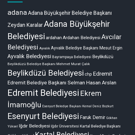
adana
Adana Büyükşehir Belediye Başkanı
Adana Büyükşehir
Zeydan Karalar
Belediyesi
Avcılar
ardahan
Ardahan Belediyesi
Belediyesi
Ayvalık Belediye Başkanı Mesut Ergin
Ayvalık
Ayvalık Belediyesi
Beylikdüzü
Bayrampaşa Belediyesi
Beylikdüzü Belediye Başkanı Mehmet Murat Çalık
Beylikdüzü Belediyesi
Edremit
chp
Edremit Belediye Başkanı Selman Hasan Arslan
Edremit Belediyesi
Ekrem
İmamoğlu
Esenyurt Belediye Başkanı Kemal Deniz Bozkurt
Esenyurt Belediyesi
Faruk Demir
Gökhan
Iğdır Belediyesi
Kartal Belediye Başkanı
Iğdır Üniversitesi
Yüksel
Kartal Belediyesi