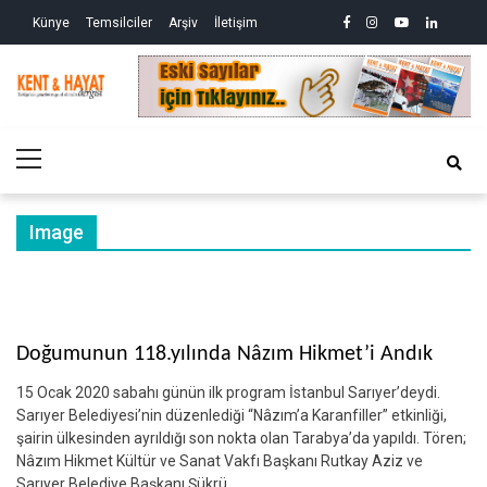
Skip
Skip
facebook
instagram
youtube
linkedin
twitte
Siy
Künye
Temsilciler
Arşiv
İletişim
to
to
So
ve
navigation
content
Ek
Kri
Kent&Hayat
Yönetim ve Genel Aktüalite Dergisi
Ne
Kro
Primary
(2)
Menu
Image
Doğumunun 118.yılında Nâzım Hikmet’i Andık
15 Ocak 2020 sabahı günün ilk program İstanbul Sarıyer’deydi.
Sarıyer Belediyesi’nin düzenlediği “Nâzım’a Karanfiller” etkinliği,
şairin ülkesinden ayrıldığı son nokta olan Tarabya’da yapıldı. Tören;
Nâzım Hikmet Kültür ve Sanat Vakfı Başkanı Rutkay Aziz ve
Sarıyer Belediye Başkanı Şükrü…