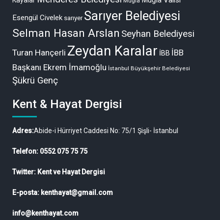
Muğla
Sarıyer Belediyesi
Esengül Civelek
sarıyer
Selman Hasan Arslan
Seyhan Belediyesi
Zeydan Karalar
Turan Hançerli
İBB
İBB
Başkanı Ekrem İmamoğlu
İstanbul Büyükşehir Belediyesi
Şükrü Genç
Kent & Hayat Dergisi
Adres:
Abide-i Hürriyet Caddesi No: 75/1 Şişli- İstanbul
Telefon: 0552 075 75 75
Twitter: Kent ve Hayat Dergisi
E-posta: kenthayat@gmail.com
info@kenthayat.com