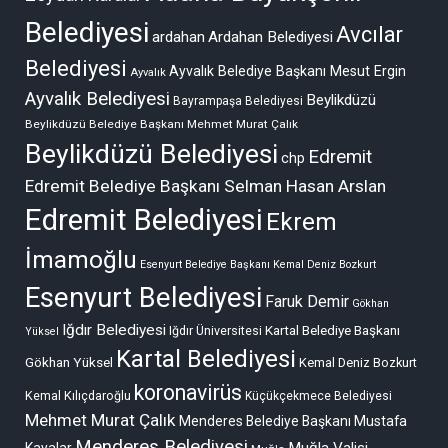
Belediyesi
Avcılar
ardahan
Ardahan Belediyesi
Belediyesi
Ayvalık Belediye Başkanı Mesut Ergin
Ayvalık
Ayvalık Belediyesi
Beylikdüzü
Bayrampaşa Belediyesi
Beylikdüzü Belediye Başkanı Mehmet Murat Çalık
Beylikdüzü Belediyesi
Edremit
chp
Edremit Belediye Başkanı Selman Hasan Arslan
Edremit Belediyesi
Ekrem
İmamoğlu
Esenyurt Belediye Başkanı Kemal Deniz Bozkurt
Esenyurt Belediyesi
Faruk Demir
Gökhan
Iğdır Belediyesi
Kartal Belediye Başkanı
Iğdır Üniversitesi
Yüksel
Kartal Belediyesi
Gökhan Yüksel
Kemal Deniz Bozkurt
koronavirüs
Kemal Kılıçdaroğlu
Küçükçekmece Belediyesi
Mehmet Murat Çalık
Menderes Belediye Başkanı Mustafa
Menderes Belediyesi
Muğla Valisi
Kayalar