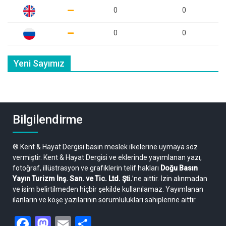
0
0
0
0
Yeni Sayımız
Bilgilendirme
® Kent & Hayat Dergisi basın meslek ilkelerine uymaya söz
vermiştir. Kent & Hayat Dergisi ve eklerinde yayımlanan yazı,
fotoğraf, illüstrasyon ve grafiklerin telif hakları
Doğu Basın
Yayın Turizm İnş. San. ve Tic. Ltd. Şti.
’ne aittir. İzin alınmadan
ve isim belirtilmeden hiçbir şekilde kullanılamaz. Yayımlanan
ilanların ve köşe yazılarının sorumlulukları sahiplerine aittir.
Facebook
Mastodon
Email
Share