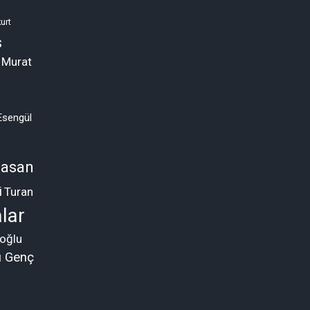
urt
s
 Murat
Esengül
asan
i
Turan
lar
oğlu
ü Genç