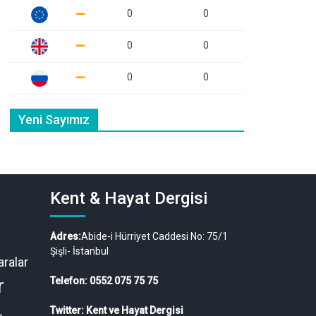
0
0
0
0
0
0
Yeni Sayımız
Kent & Hayat Dergisi
Adres:
Abide-i Hürriyet Caddesi No: 75/1
Şişli- İstanbul
ralar
r
Telefon: 0552 075 75 75
Twitter: Kent ve Hayat Dergisi