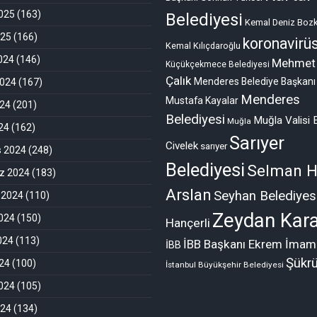
025
(163)
Belediyesi
Kemal Deniz Bozk
025
(166)
koronavirü
Kemal Kılıçdaroğlu
2024
(146)
Mehmet
Küçükçekmece Belediyesi
Çalık
Menderes Belediye Başkanı
2024
(167)
Menderes
Mustafa Kayalar
024
(201)
Belediyesi
Muğla Valisi 
Muğla
024
(162)
Sarıyer
Civelek
sarıyer
s 2024
(248)
Belediyesi
Selman H
 2024
(183)
Arslan
Seyhan Belediyes
 2024
(110)
Zeydan Kara
024
(150)
Hançerli
024
(113)
İBB Başkanı Ekrem İmam
İBB
Şükr
24
(100)
İstanbul Büyükşehir Belediyesi
024
(105)
024
(134)