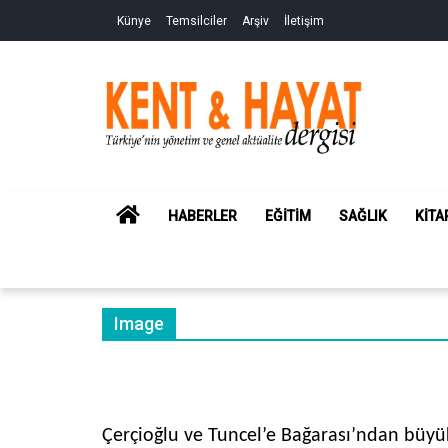
Skip
Skip
Künye
Temsilciler
Arşiv
İletişim
to
to
navigation
content
Kent&Hayat
Yönetim ve Genel Aktüalite Dergisi
HOME
HABERLER
EĞITIM
SAĞLIK
KITA
Image
Çerçioğlu ve Tuncel’e Bağarası’ndan büyü