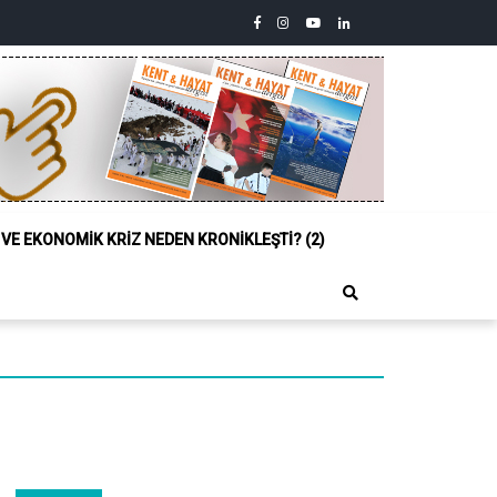
facebook
instagram
youtube
linkedin
twitter
Siyasi,
Sosyal
ve
Ekonomik
Kriz
Neden
Kronikleşti?
(2)
L VE EKONOMIK KRIZ NEDEN KRONIKLEŞTI? (2)