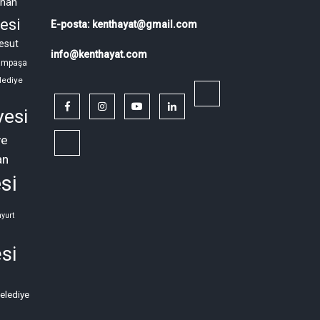
ahan
esi
E-posta: kenthayat@gmail.com
esut
info@kenthayat.com
ampaşa
lediye
twitter
facebook
instagram
youtube
linkedin
yesi
ye
Siyasi,
an
Sosyal
si
ve
Ekonomik
yurt
Kriz
si
Neden
Kronikleşti?
Belediye
(2)