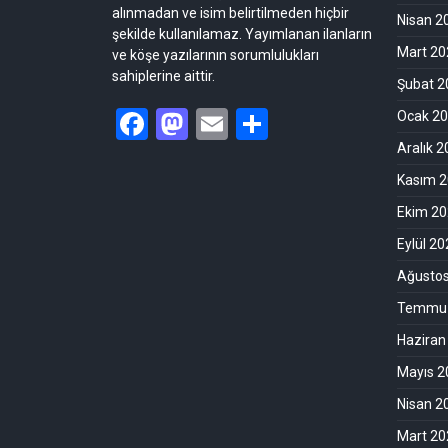
alınmadan ve isim belirtilmeden hiçbir
Nisan 2
şekilde kullanılamaz. Yayımlanan ilanların
Mart 20
ve köşe yazılarının sorumlulukları
sahiplerine aittir.
Şubat 2
Facebook
Mastodon
Email
Share
Ocak 2
Aralık 
Kasım 
Ekim 2
Eylül 2
Ağusto
Temmuz
Haziran
Mayıs 2
Nisan 2
Mart 20