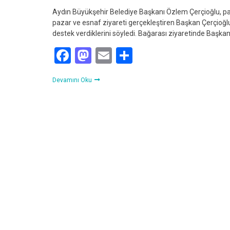
Aydın Büyükşehir Belediye Başkanı Özlem Çerçioğlu, paz
pazar ve esnaf ziyareti gerçekleştiren Başkan Çerçioğ
destek verdiklerini söyledi. Bağarası ziyaretinde Başka
Facebook
Mastodon
Email
Share
Devamını Oku