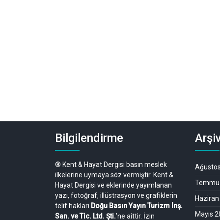
Bilgilendirme
Arşiv
® Kent & Hayat Dergisi basın meslek
Ağusto
ilkelerine uymaya söz vermiştir. Kent &
Temmuz
Hayat Dergisi ve eklerinde yayımlanan
yazı, fotoğraf, illüstrasyon ve grafiklerin
Haziran
telif hakları
Doğu Basın Yayın Turizm İnş.
Mayıs 2
San. ve Tic. Ltd. Şti.
’ne aittir. İzin