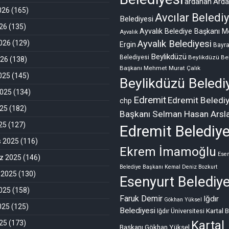
ardahan
Ard
026
(165)
Avcılar Belediy
Belediyesi
26
(135)
Ayvalık Belediye Başkanı M
Ayvalık
Ayvalık Belediyesi
026
(129)
Ergin
Bayr
Beylikdüzü
Belediyesi
Beylikdüzü Be
026
(138)
Başkanı Mehmet Murat Çalık
2025
(145)
Beylikdüzü Beledi
2025
(134)
Edremit
Edremit Beledi
chp
025
(182)
Başkanı Selman Hasan Arsl
025
(127)
Edremit Belediye
s 2025
(116)
Ekrem İmamoğlu
Esen
 2025
(146)
Belediye Başkanı Kemal Deniz Bozkurt
 2025
(130)
Esenyurt Belediye
025
(158)
Faruk Demir
Iğdır
Gökhan Yüksel
025
(125)
Belediyesi
Kartal 
Iğdır Üniversitesi
Kartal
25
(173)
Başkanı Gökhan Yüksel