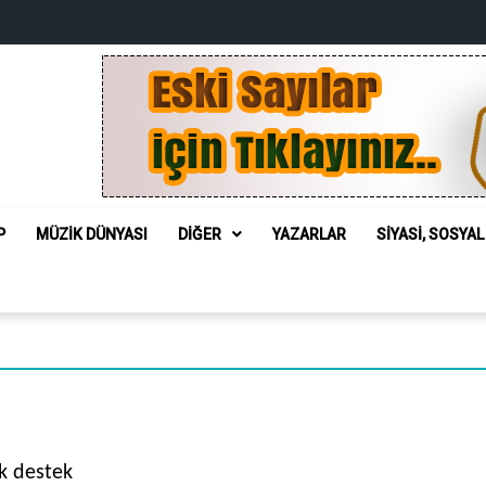
P
MÜZIK DÜNYASI
DIĞER
YAZARLAR
SIYASI, SOSYA
k destek