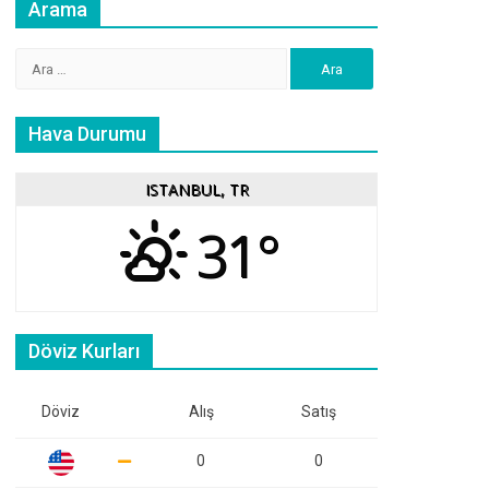
Arama
Arama:
Hava Durumu
ISTANBUL, TR
31°
Döviz Kurları
Döviz
Alış
Satış
0
0