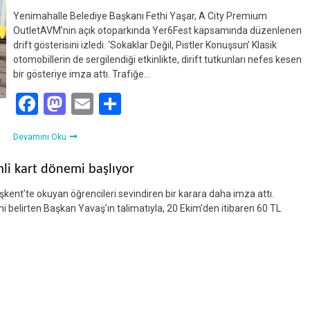
Yenimahalle Belediye Başkanı Fethi Yaşar, A City Premium
OutletAVM’nin açık otoparkında Yer6Fest kapsamında düzenlenen
drift gösterisini izledi. ‘Sokaklar Değil, Pistler Konuşsun’ Klasik
otomobillerin de sergilendiği etkinlikte, dirift tutkunları nefes kesen
bir gösteriye imza attı. Trafiğe…
Facebook
Mastodon
Email
Share
Devamını Oku
mli kart dönemi başlıyor
nt’te okuyan öğrencileri sevindiren bir karara daha imza attı.
 belirten Başkan Yavaş’ın talimatıyla, 20 Ekim’den itibaren 60 TL