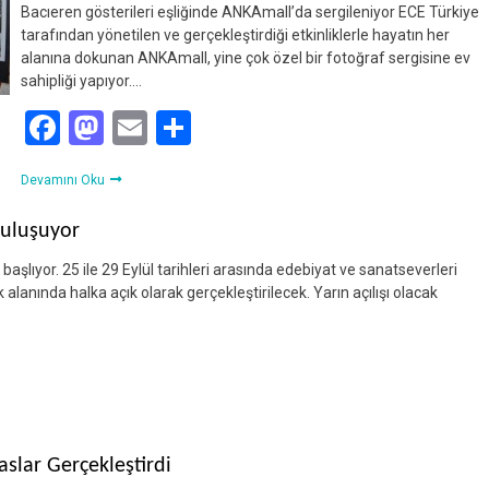
Bacıeren gösterileri eşliğinde ANKAmall’da sergileniyor ECE Türkiye
tarafından yönetilen ve gerçekleştirdiği etkinliklerle hayatın her
alanına dokunan ANKAmall, yine çok özel bir fotoğraf sergisine ev
sahipliği yapıyor….
Facebook
Mastodon
Email
Share
Devamını Oku
buluşuyor
 başlıyor. 25 ile 29 Eylül tarihleri arasında edebiyat ve sanatseverleri
 alanında halka açık olarak gerçekleştirilecek. Yarın açılışı olacak
slar Gerçekleştirdi