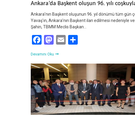
Ankara’da Başkent oluşun 96. yılı coşkuyl
Ankara’nın Başkent oluşunun 96. yıl dönümü tüm gün çeş
Yavaş’ın, Ankara’nın Başkent ilan edilmesi nedeniyle ver
Şahin, TBMM Meclis Başkan…
Facebook
Mastodon
Email
Share
Devamını Oku