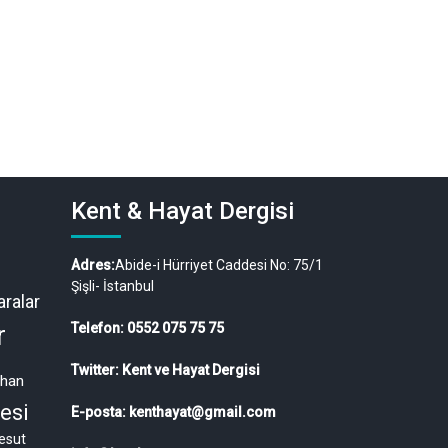
Kent & Hayat Dergisi
Adres:
Abide-i Hürriyet Caddesi No: 75/1
Şişli- İstanbul
ralar
r
Telefon: 0552 075 75 75
Twitter: Kent ve Hayat Dergisi
ahan
esi
E-posta: kenthayat@gmail.com
esut