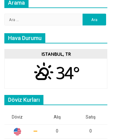
Arama
Arama:
Hava Durumu
ISTANBUL, TR
34°
Döviz Kurları
Döviz
Alış
Satış
0
0