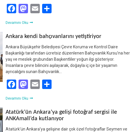
Facebook
Mastodon
Email
Share
Devamını Oku
Ankara kendi bahçıvanlarını yetiştiriyor
Ankara Büyükşehir Belediyesi Çevre Koruma ve Kontrol Daire
Başkanlığı tarafından ücretsiz düzenlenen Bahçıvanlık Kursu’na her
yaş ve meslek grubundan Başkentliler yoğun ilgi gösteriyor.
İnsanlara çevre bilincini aşılayarak, doğayla iç içe bir yaşamın
ayrıcalığını sunan Bahçıvanlık…
Facebook
Mastodon
Email
Share
Devamını Oku
Atatürk’ün Ankara’ya gelişi fotoğraf sergisi ile
ANKAmall’da kutlanıyor
Atatürk’ün Ankara’ya gelişine dair çok özel fotoğraflar Seymen ve