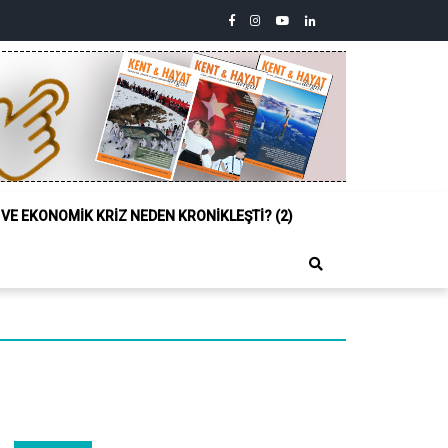
facebook
instagram
youtube
linkedin
twitter
Siyasi,
Sosyal
ve
Ekonomik
Kriz
Neden
Kronikleşti?
(2)
L VE EKONOMIK KRIZ NEDEN KRONIKLEŞTI? (2)