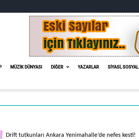
P
MÜZIK DÜNYASI
DIĞER
YAZARLAR
SIYASI, SOSYA
Drift tutkunları Ankara Yenimahalle’de nefes kesti!