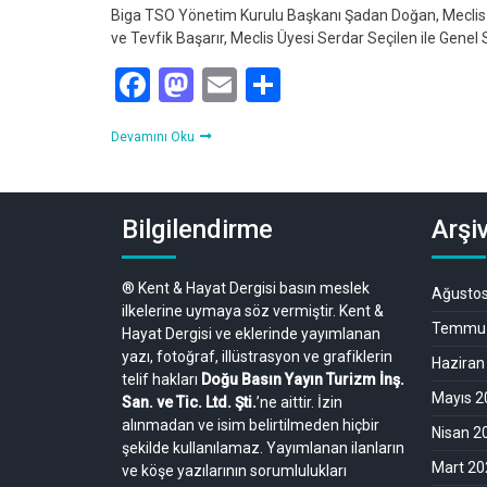
Biga TSO Yönetim Kurulu Başkanı Şadan Doğan, Meclis B
ve Tevfik Başarır, Meclis Üyesi Serdar Seçilen ile Gen
Facebook
Mastodon
Email
Share
Devamını Oku
Bilgilendirme
Arşiv
® Kent & Hayat Dergisi basın meslek
Ağusto
ilkelerine uymaya söz vermiştir. Kent &
Temmuz
Hayat Dergisi ve eklerinde yayımlanan
yazı, fotoğraf, illüstrasyon ve grafiklerin
Haziran
telif hakları
Doğu Basın Yayın Turizm İnş.
Mayıs 2
San. ve Tic. Ltd. Şti.
’ne aittir. İzin
alınmadan ve isim belirtilmeden hiçbir
Nisan 2
şekilde kullanılamaz. Yayımlanan ilanların
Mart 20
ve köşe yazılarının sorumlulukları