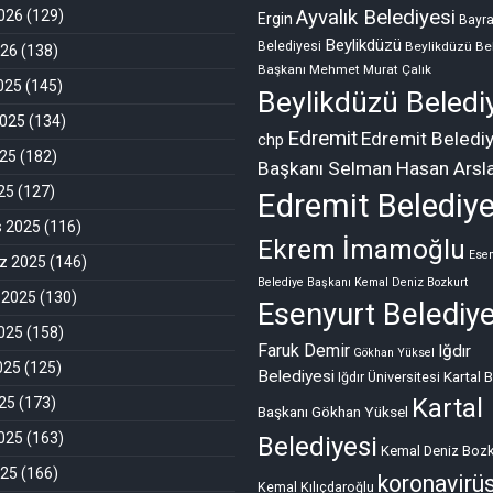
Ayvalık Belediyesi
026
(129)
Ergin
Bayr
Beylikdüzü
Belediyesi
Beylikdüzü Be
026
(138)
Başkanı Mehmet Murat Çalık
2025
(145)
Beylikdüzü Beledi
2025
(134)
Edremit
Edremit Beledi
chp
025
(182)
Başkanı Selman Hasan Arsl
025
(127)
Edremit Belediye
s 2025
(116)
Ekrem İmamoğlu
Esen
 2025
(146)
Belediye Başkanı Kemal Deniz Bozkurt
 2025
(130)
Esenyurt Belediye
025
(158)
Faruk Demir
Iğdır
Gökhan Yüksel
025
(125)
Belediyesi
Kartal 
Iğdır Üniversitesi
Kartal
25
(173)
Başkanı Gökhan Yüksel
025
(163)
Belediyesi
Kemal Deniz Bozk
025
(166)
koronavirü
Kemal Kılıçdaroğlu