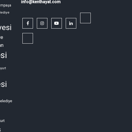
info@kenthayat.com
ampaşa
lediye
twitter
facebook
instagram
youtube
linkedin
yesi
ye
Siyasi,
an
Sosyal
si
ve
Ekonomik
yurt
Kriz
si
Neden
Kronikleşti?
Belediye
(2)
urt
s