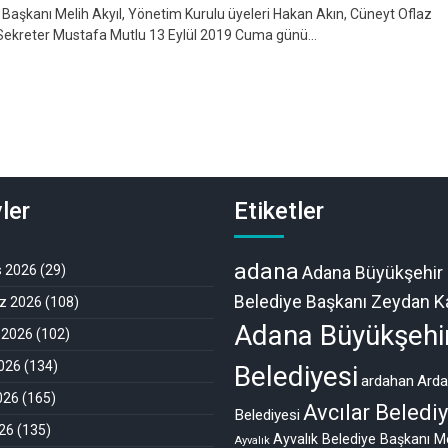
aşkanı Melih Akyıl, Yönetim Kurulu üyeleri Hakan Akın, Cüneyt Oflaz
el Sekreter Mustafa Mutlu 13 Eylül 2019 Cuma günü…
ler
Etiketler
adana
s 2026
(29)
Adana Büyükşehir
Belediye Başkanı Zeydan Ka
 2026
(108)
Adana Büyükşehi
 2026
(102)
026
(134)
Belediyesi
ardahan
Ard
026
(165)
Avcılar Belediy
Belediyesi
26
(135)
Ayvalık Belediye Başkanı M
Ayvalık