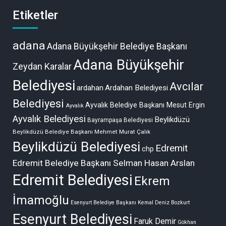
Etiketler
adana
Adana Büyükşehir Belediye Başkanı
Adana Büyükşehir
Zeydan Karalar
Belediyesi
Avcılar
ardahan
Ardahan Belediyesi
Belediyesi
Ayvalık Belediye Başkanı Mesut Ergin
Ayvalık
Ayvalık Belediyesi
Beylikdüzü
Bayrampaşa Belediyesi
Beylikdüzü Belediye Başkanı Mehmet Murat Çalık
Beylikdüzü Belediyesi
Edremit
chp
Edremit Belediye Başkanı Selman Hasan Arslan
Edremit Belediyesi
Ekrem
İmamoğlu
Esenyurt Belediye Başkanı Kemal Deniz Bozkurt
Esenyurt Belediyesi
Faruk Demir
Gökhan