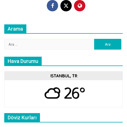
Arama
Arama:
Hava Durumu
ISTANBUL, TR
26°
Döviz Kurları