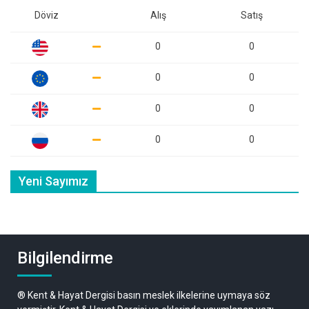
Döviz
Alış
Satış
0
0
0
0
0
0
0
0
Yeni Sayımız
Bilgilendirme
® Kent & Hayat Dergisi basın meslek ilkelerine uymaya söz