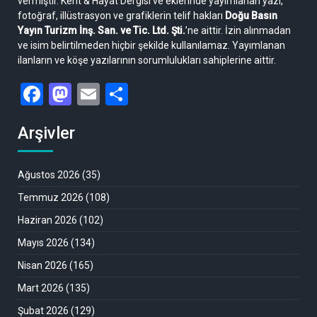
vermiştir. Kent & Hayat Dergisi ve eklerinde yayımlanan yazı,
fotoğraf, illüstrasyon ve grafiklerin telif hakları
Doğu Basın
Yayın Turizm İnş. San. ve Tic. Ltd. Şti.
’ne aittir. İzin alınmadan
ve isim belirtilmeden hiçbir şekilde kullanılamaz. Yayımlanan
ilanların ve köşe yazılarının sorumlulukları sahiplerine aittir.
Facebook
Mastodon
Email
Share
Arşivler
Ağustos 2026
(35)
Temmuz 2026
(108)
Haziran 2026
(102)
Mayıs 2026
(134)
Nisan 2026
(165)
Mart 2026
(135)
Şubat 2026
(129)