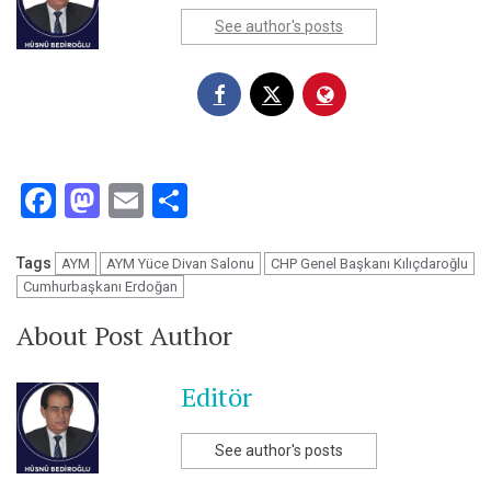
See author's posts
Facebook
Mastodon
Email
Share
Tags
AYM
AYM Yüce Divan Salonu
CHP Genel Başkanı Kılıçdaroğlu
Cumhurbaşkanı Erdoğan
About Post Author
Editör
See author's posts