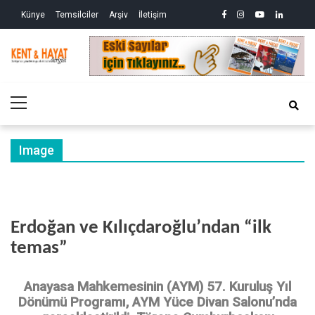
Skip
Skip
facebook
instagram
youtube
linkedin
twitte
Siy
Künye
Temsilciler
Arşiv
İletişim
to
to
So
ve
navigation
content
Ek
Kri
Kent&Hayat
Yönetim ve Genel Aktüalite Dergisi
Ne
Kro
Primary
(2)
Menu
Image
Erdoğan ve Kılıçdaroğlu’ndan “ilk
temas”
Anayasa Mahkemesinin (AYM) 57. Kuruluş Yıl
Dönümü Programı, AYM Yüce Divan Salonu’nda