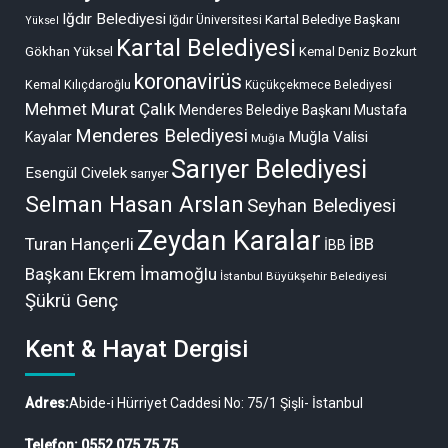
Iğdır Belediyesi
Kartal Belediye Başkanı
Iğdır Üniversitesi
Yüksel
Kartal Belediyesi
Gökhan Yüksel
Kemal Deniz Bozkurt
koronavirüs
Kemal Kılıçdaroğlu
Küçükçekmece Belediyesi
Mehmet Murat Çalık
Menderes Belediye Başkanı Mustafa
Menderes Belediyesi
Muğla Valisi
Kayalar
Muğla
Sarıyer Belediyesi
Esengül Civelek
sarıyer
Selman Hasan Arslan
Seyhan Belediyesi
Zeydan Karalar
Turan Hançerli
İBB
İBB
Başkanı Ekrem İmamoğlu
İstanbul Büyükşehir Belediyesi
Şükrü Genç
Kent & Hayat Dergisi
Adres:
Abide-i Hürriyet Caddesi No: 75/1 Şişli- İstanbul
Telefon: 0552 075 75 75