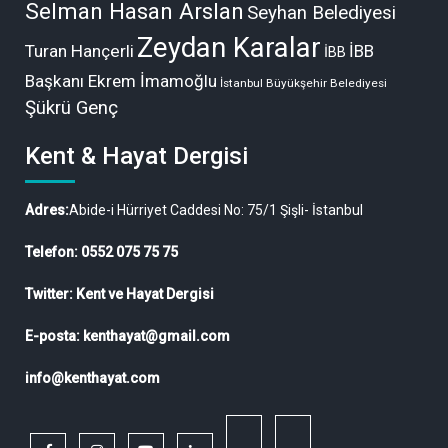
Selman Hasan Arslan
Seyhan Belediyesi
Zeydan Karalar
Turan Hançerli
İBB
İBB
Başkanı Ekrem İmamoğlu
İstanbul Büyükşehir Belediyesi
Şükrü Genç
Kent & Hayat Dergisi
Adres:
Abide-i Hürriyet Caddesi No: 75/1 Şişli- İstanbul
Telefon: 0552 075 75 75
Twitter: Kent ve Hayat Dergisi
E-posta: kenthayat@gmail.com
info@kenthayat.com
twitter
Siyasi,