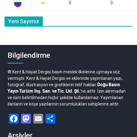
0
0
Yeni Sayımız
Bilgilendirme
® Kent & Hayat Dergisi basın meslek ilkelerine uymaya söz
vermiştir. Kent & Hayat Dergisi ve eklerinde yayımlanan yazı,
fotoğraf, illüstrasyon ve grafiklerin telif hakları
Doğu Basın
Yayın Turizm İnş. San. ve Tic. Ltd. Şti.
’ne aittir. İzin alınmadan
ve isim belirtilmeden hiçbir şekilde kullanılamaz. Yayımlanan
ilanların ve köşe yazılarının sorumlulukları sahiplerine aittir.
Facebook
Mastodon
Email
Share
Arşivler