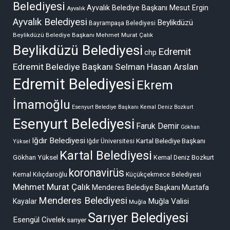
Belediyesi
Ayvalık Belediye Başkanı Mesut Ergin
Ayvalık
Ayvalık Belediyesi
Beylikdüzü
Bayrampaşa Belediyesi
Beylikdüzü Belediye Başkanı Mehmet Murat Çalık
Beylikdüzü Belediyesi
Edremit
chp
Edremit Belediye Başkanı Selman Hasan Arslan
Edremit Belediyesi
Ekrem
İmamoğlu
Esenyurt Belediye Başkanı Kemal Deniz Bozkurt
Esenyurt Belediyesi
Faruk Demir
Gökhan
Iğdır Belediyesi
Kartal Belediye Başkanı
Iğdır Üniversitesi
Yüksel
Kartal Belediyesi
Gökhan Yüksel
Kemal Deniz Bozkurt
koronavirüs
Kemal Kılıçdaroğlu
Küçükçekmece Belediyesi
Mehmet Murat Çalık
Menderes Belediye Başkanı Mustafa
Menderes Belediyesi
Muğla Valisi
Kayalar
Muğla
Sarıyer Belediyesi
Esengül Civelek
sarıyer