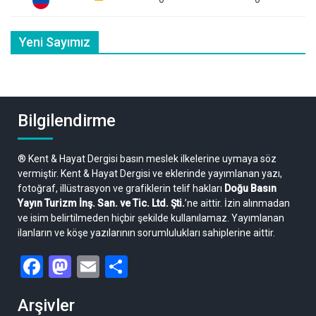
Yeni Sayımız
Bilgilendirme
® Kent & Hayat Dergisi basın meslek ilkelerine uymaya söz
vermiştir. Kent & Hayat Dergisi ve eklerinde yayımlanan yazı,
fotoğraf, illüstrasyon ve grafiklerin telif hakları
Doğu Basın
Yayın Turizm İnş. San. ve Tic. Ltd. Şti.
’ne aittir. İzin alınmadan
ve isim belirtilmeden hiçbir şekilde kullanılamaz. Yayımlanan
ilanların ve köşe yazılarının sorumlulukları sahiplerine aittir.
Facebook
Mastodon
Email
Share
Arşivler