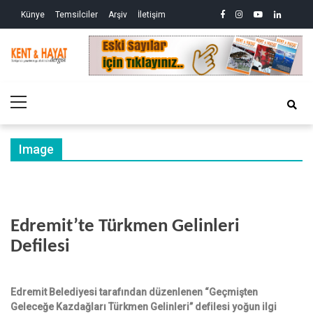
Skip
Skip
facebook
instagram
youtube
linkedin
twitte
Siy
Künye
Temsilciler
Arşiv
İletişim
to
to
So
ve
navigation
content
Ek
Kri
Kent&Hayat
Yönetim ve Genel Aktüalite Dergisi
Ne
Kro
Primary
(2)
Menu
Image
Edremit’te Türkmen Gelinleri
Defilesi
Edremit Belediyesi tarafından düzenlenen “Geçmişten
Geleceğe Kazdağları Türkmen Gelinleri” defilesi yoğun ilgi