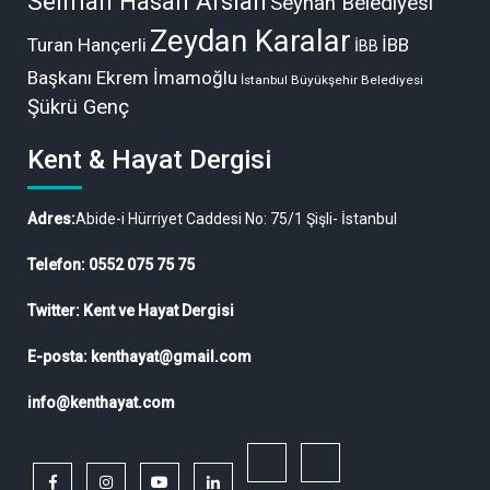
Selman Hasan Arslan
Seyhan Belediyesi
Zeydan Karalar
Turan Hançerli
İBB
İBB
Başkanı Ekrem İmamoğlu
İstanbul Büyükşehir Belediyesi
Şükrü Genç
Kent & Hayat Dergisi
Adres:
Abide-i Hürriyet Caddesi No: 75/1 Şişli- İstanbul
Telefon: 0552 075 75 75
Twitter: Kent ve Hayat Dergisi
E-posta: kenthayat@gmail.com
info@kenthayat.com
twitter
Siyasi,
facebook
instagram
youtube
linkedin