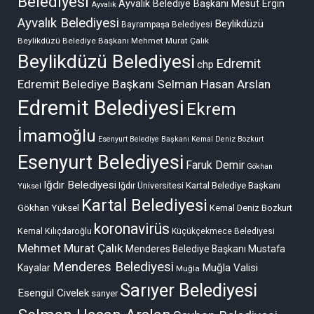
Belediyesi
Ayvalık Belediye Başkanı Mesut Ergin
Ayvalık
Ayvalık Belediyesi
Beylikdüzü
Bayrampaşa Belediyesi
Beylikdüzü Belediye Başkanı Mehmet Murat Çalık
Beylikdüzü Belediyesi
Edremit
chp
Edremit Belediye Başkanı Selman Hasan Arslan
Edremit Belediyesi
Ekrem
İmamoğlu
Esenyurt Belediye Başkanı Kemal Deniz Bozkurt
Esenyurt Belediyesi
Faruk Demir
Gökhan
Iğdır Belediyesi
Kartal Belediye Başkanı
Iğdır Üniversitesi
Yüksel
Kartal Belediyesi
Gökhan Yüksel
Kemal Deniz Bozkurt
koronavirüs
Kemal Kılıçdaroğlu
Küçükçekmece Belediyesi
Mehmet Murat Çalık
Menderes Belediye Başkanı Mustafa
Menderes Belediyesi
Muğla Valisi
Kayalar
Muğla
Sarıyer Belediyesi
Esengül Civelek
sarıyer