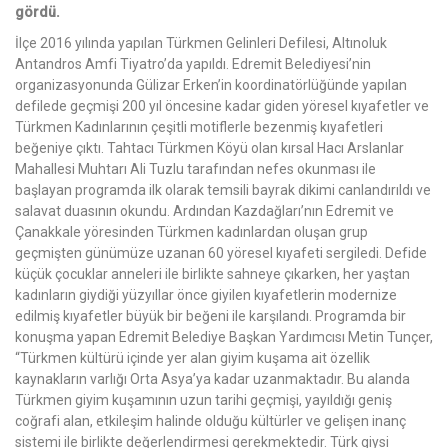
gördü.
İlçe 2016 yılında yapılan Türkmen Gelinleri Defilesi, Altınoluk
Antandros Amfi Tiyatro’da yapıldı. Edremit Belediyesi’nin
organizasyonunda Gülizar Erken’in koordinatörlüğünde yapılan
defilede geçmişi 200 yıl öncesine kadar giden yöresel kıyafetler ve
Türkmen Kadınlarının çeşitli motiflerle bezenmiş kıyafetleri
beğeniye çıktı. Tahtacı Türkmen Köyü olan kırsal Hacı Arslanlar
Mahallesi Muhtarı Ali Tuzlu tarafından nefes okunması ile
başlayan programda ilk olarak temsili bayrak dikimi canlandırıldı ve
salavat duasının okundu. Ardından Kazdağları’nın Edremit ve
Çanakkale yöresinden Türkmen kadınlardan oluşan grup
geçmişten günümüze uzanan 60 yöresel kıyafeti sergiledi. Defide
küçük çocuklar anneleri ile birlikte sahneye çıkarken, her yaştan
kadınların giydiği yüzyıllar önce giyilen kıyafetlerin modernize
edilmiş kıyafetler büyük bir beğeni ile karşılandı. Programda bir
konuşma yapan Edremit Belediye Başkan Yardımcısı Metin Tunçer,
“Türkmen kültürü içinde yer alan giyim kuşama ait özellik
kaynakların varlığı Orta Asya’ya kadar uzanmaktadır. Bu alanda
Türkmen giyim kuşamının uzun tarihi geçmişi, yayıldığı geniş
coğrafi alan, etkileşim halinde olduğu kültürler ve gelişen inanç
sistemi ile birlikte değerlendirmesi gerekmektedir. Türk giysi