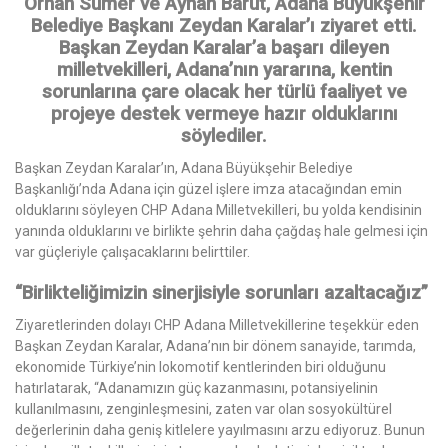
Orhan Sümer ve Ayhan Barut, Adana Büyükşehir
Belediye Başkanı Zeydan Karalar’ı ziyaret etti.
Başkan Zeydan Karalar’a başarı dileyen
milletvekilleri, Adana’nın yararına, kentin
sorunlarına çare olacak her türlü faaliyet ve
projeye destek vermeye hazır olduklarını
söylediler.
Başkan Zeydan Karalar’ın, Adana Büyükşehir Belediye
Başkanlığı’nda Adana için güzel işlere imza atacağından emin
olduklarını söyleyen CHP Adana Milletvekilleri, bu yolda kendisinin
yanında olduklarını ve birlikte şehrin daha çağdaş hale gelmesi için
var güçleriyle çalışacaklarını belirttiler.
“Birlikteliğimizin sinerjisiyle sorunları azaltacağız”
Ziyaretlerinden dolayı CHP Adana Milletvekillerine teşekkür eden
Başkan Zeydan Karalar, Adana’nın bir dönem sanayide, tarımda,
ekonomide Türkiye’nin lokomotif kentlerinden biri olduğunu
hatırlatarak, “Adanamızın güç kazanmasını, potansiyelinin
kullanılmasını, zenginleşmesini, zaten var olan sosyokültürel
değerlerinin daha geniş kitlelere yayılmasını arzu ediyoruz. Bunun