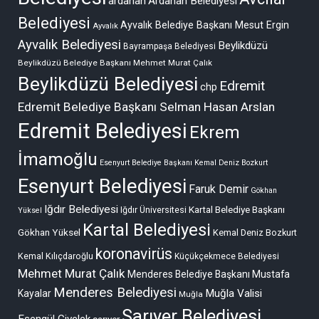
ardahan
Ardahan Belediyesi
Belediyesi
Ayvalık Belediye Başkanı Mesut Ergin
Ayvalık
Ayvalık Belediyesi
Beylikdüzü
Bayrampaşa Belediyesi
Beylikdüzü Belediye Başkanı Mehmet Murat Çalık
Beylikdüzü Belediyesi
Edremit
chp
Edremit Belediye Başkanı Selman Hasan Arslan
Edremit Belediyesi
Ekrem
İmamoğlu
Esenyurt Belediye Başkanı Kemal Deniz Bozkurt
Esenyurt Belediyesi
Faruk Demir
Gökhan
Iğdır Belediyesi
Kartal Belediye Başkanı
Iğdır Üniversitesi
Yüksel
Kartal Belediyesi
Gökhan Yüksel
Kemal Deniz Bozkurt
koronavirüs
Kemal Kılıçdaroğlu
Küçükçekmece Belediyesi
Mehmet Murat Çalık
Menderes Belediye Başkanı Mustafa
Menderes Belediyesi
Muğla Valisi
Kayalar
Muğla
Sarıyer Belediyesi
Esengül Civelek