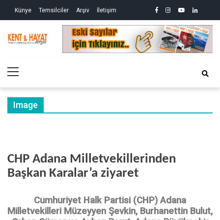
Skip
Skip
facebook
instagram
youtube
linkedin
twitte
Siy
Künye
Temsilciler
Arşiv
İletişim
to
to
So
ve
navigation
content
Ek
Kri
Kent&Hayat
Yönetim ve Genel Aktüalite Dergisi
Ne
Kro
Primary
(2)
Menu
Image
CHP Adana Milletvekillerinden
Başkan Karalar’a ziyaret
Cumhuriyet Halk Partisi (CHP) Adana
Milletvekilleri Müzeyyen Şevkin, Burhanettin Bulut,