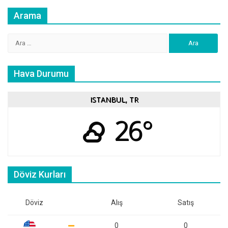
Arama
Arama:
Hava Durumu
ISTANBUL, TR
26°
Döviz Kurları
Döviz
Alış
Satış
0
0