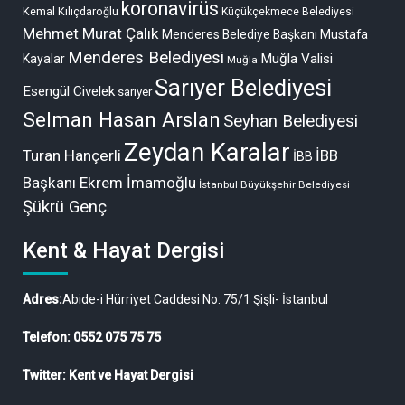
koronavirüs
Kemal Kılıçdaroğlu
Küçükçekmece Belediyesi
Mehmet Murat Çalık
Menderes Belediye Başkanı Mustafa
Menderes Belediyesi
Muğla Valisi
Kayalar
Muğla
Sarıyer Belediyesi
Esengül Civelek
sarıyer
Selman Hasan Arslan
Seyhan Belediyesi
Zeydan Karalar
Turan Hançerli
İBB
İBB
Başkanı Ekrem İmamoğlu
İstanbul Büyükşehir Belediyesi
Şükrü Genç
Kent & Hayat Dergisi
Adres:
Abide-i Hürriyet Caddesi No: 75/1 Şişli- İstanbul
Telefon: 0552 075 75 75
Twitter: Kent ve Hayat Dergisi