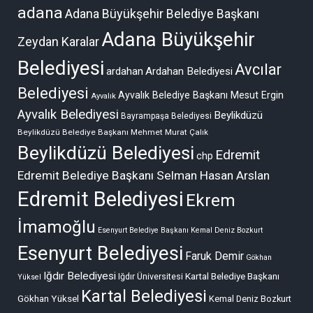
adana
Adana Büyükşehir Belediye Başkanı
Adana Büyükşehir
Zeydan Karalar
Belediyesi
Avcılar
ardahan
Ardahan Belediyesi
Belediyesi
Ayvalık Belediye Başkanı Mesut Ergin
Ayvalık
Ayvalık Belediyesi
Beylikdüzü
Bayrampaşa Belediyesi
Beylikdüzü Belediye Başkanı Mehmet Murat Çalık
Beylikdüzü Belediyesi
Edremit
chp
Edremit Belediye Başkanı Selman Hasan Arslan
Edremit Belediyesi
Ekrem
İmamoğlu
Esenyurt Belediye Başkanı Kemal Deniz Bozkurt
Esenyurt Belediyesi
Faruk Demir
Gökhan
Iğdır Belediyesi
Kartal Belediye Başkanı
Iğdır Üniversitesi
Yüksel
Kartal Belediyesi
Gökhan Yüksel
Kemal Deniz Bozkurt