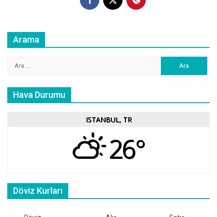
Arama
Arama:
Hava Durumu
ISTANBUL, TR
26°
Döviz Kurları