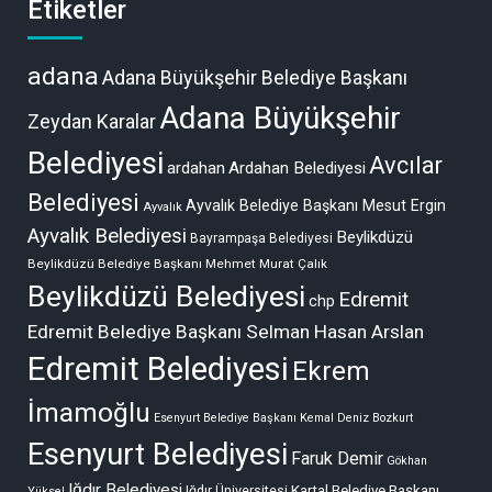
Etiketler
adana
Adana Büyükşehir Belediye Başkanı
Adana Büyükşehir
Zeydan Karalar
Belediyesi
Avcılar
ardahan
Ardahan Belediyesi
Belediyesi
Ayvalık Belediye Başkanı Mesut Ergin
Ayvalık
Ayvalık Belediyesi
Beylikdüzü
Bayrampaşa Belediyesi
Beylikdüzü Belediye Başkanı Mehmet Murat Çalık
Beylikdüzü Belediyesi
Edremit
chp
Edremit Belediye Başkanı Selman Hasan Arslan
Edremit Belediyesi
Ekrem
İmamoğlu
Esenyurt Belediye Başkanı Kemal Deniz Bozkurt
Esenyurt Belediyesi
Faruk Demir
Gökhan
Iğdır Belediyesi
Kartal Belediye Başkanı
Iğdır Üniversitesi
Yüksel