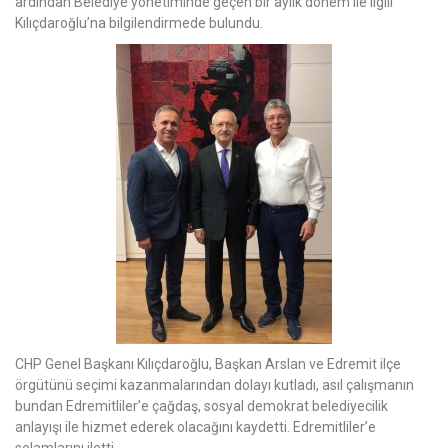
ardından Belediye yönetiminde geçen bir aylık dönem ile ilgili
Kılıçdaroğlu’na bilgilendirmede bulundu.
CHP Genel Başkanı Kılıçdaroğlu, Başkan Arslan ve Edremit ilçe
örgütünü seçimi kazanmalarından dolayı kutladı, asıl çalışmanın
bundan Edremitliler’e çağdaş, sosyal demokrat belediyecilik
anlayışı ile hizmet ederek olacağını kaydetti. Edremitliler’e
selamlarını iletti.