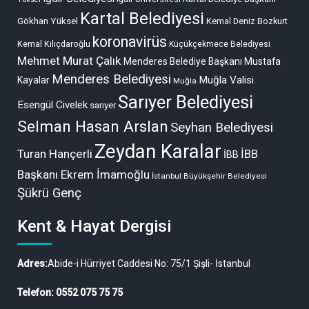
Kartal Belediyesi
Gökhan Yüksel
Kemal Deniz Bozkurt
koronavirüs
Kemal Kılıçdaroğlu
Küçükçekmece Belediyesi
Mehmet Murat Çalık
Menderes Belediye Başkanı Mustafa
Menderes Belediyesi
Muğla Valisi
Kayalar
Muğla
Sarıyer Belediyesi
Esengül Civelek
sarıyer
Selman Hasan Arslan
Seyhan Belediyesi
Zeydan Karalar
Turan Hançerli
İBB
İBB
Başkanı Ekrem İmamoğlu
İstanbul Büyükşehir Belediyesi
Şükrü Genç
Kent & Hayat Dergisi
Adres:
Abide-i Hürriyet Caddesi No: 75/1 Şişli- İstanbul
Telefon: 0552 075 75 75