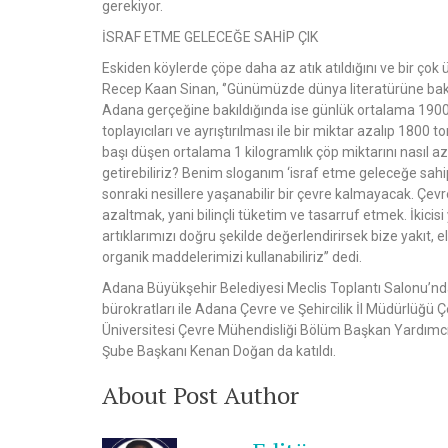
gerekiyor.
İSRAF ETME GELECEĞE SAHİP ÇIK
Eskiden köylerde çöpe daha az atık atıldığını ve bir çok 
Recep Kaan Sinan, ‘’Günümüzde dünya literatürüne bakı
Adana gerçeğine bakıldığında ise günlük ortalama 1900
toplayıcıları ve ayrıştırılması ile bir miktar azalıp 1800 
başı düşen ortalama 1 kilogramlık çöp miktarını nasıl aza
getirebiliriz? Benim sloganım ‘israf etme geleceğe sa
sonraki nesillere yaşanabilir bir çevre kalmayacak. Çev
azaltmak, yani bilinçli tüketim ve tasarruf etmek. İkic
artıklarımızı doğru şekilde değerlendirirsek bize yakıt, 
organik maddelerimizi kullanabiliriz’’ dedi.
Adana Büyükşehir Belediyesi Meclis Toplantı Salonu’nda
bürokratları ile Adana Çevre ve Şehircilik İl Müdürlü
Üniversitesi Çevre Mühendisliği Bölüm Başkan Yardımcı
Şube Başkanı Kenan Doğan da katıldı.
About Post Author