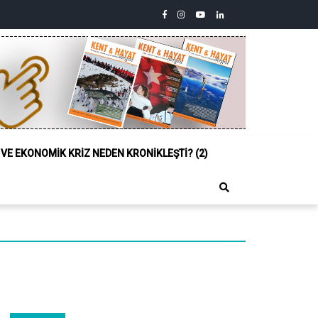
facebook
instagram
youtube
linkedin
twitter
Siyasi,
Sosyal
ve
Ekonomik
Kriz
Neden
Kronikleşti?
(2)
L VE EKONOMIK KRIZ NEDEN KRONIKLEŞTI? (2)