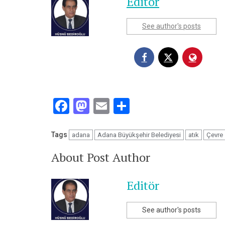
Editör
See author's posts
Facebook
Mastodon
Email
Share
Tags
adana
Adana Büyükşehir Belediyesi
atık
Çevre
About Post Author
Editör
See author's posts