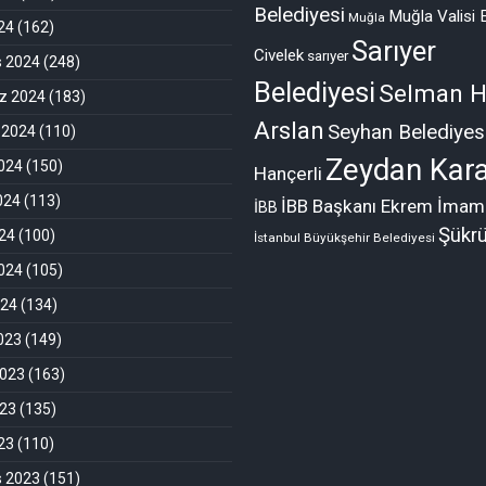
Belediyesi
Muğla Valisi 
Muğla
024
(162)
Sarıyer
Civelek
sarıyer
s 2024
(248)
Belediyesi
Selman H
 2024
(183)
Arslan
Seyhan Belediyes
 2024
(110)
Zeydan Kara
024
(150)
Hançerli
024
(113)
İBB Başkanı Ekrem İmam
İBB
Şükr
24
(100)
İstanbul Büyükşehir Belediyesi
024
(105)
024
(134)
2023
(149)
2023
(163)
023
(135)
023
(110)
s 2023
(151)