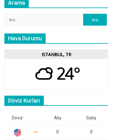
Arama
Arama:
Hava Durumu
ISTANBUL, TR
24°
Döviz Kurları
Döviz
Alış
Satış
0
0