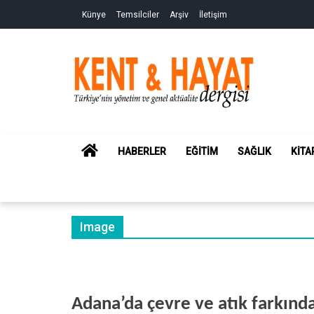
Skip
Skip
Künye
Temsilciler
Arşiv
İletişim
to
to
navigation
content
Kent&Hayat
Yönetim ve Genel Aktüalite Dergisi
HOME
HABERLER
EĞITIM
SAĞLIK
KITA
Image
Adana’da çevre ve atık farkında