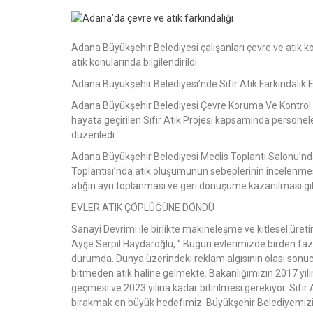
Adana Büyükşehir Belediyesi çalışanları çevre ve atık ko
atık konularında bilgilendirildi
Adana Büyükşehir Belediyesi’nde Sıfır Atık Farkındalık Eğ
Adana Büyükşehir Belediyesi Çevre Koruma Ve Kontrol Dai
hayata geçirilen Sıfır Atık Projesi kapsamında personele 
düzenledi.
Adana Büyükşehir Belediyesi Meclis Toplantı Salonu’nda 
Toplantısı’nda atık oluşumunun sebeplerinin incelenme
atığın ayrı toplanması ve geri dönüşüme kazanılması gibi
EVLER ATIK ÇÖPLÜĞÜNE DÖNDÜ
Sanayi Devrimi ile birlikte makineleşme ve kitlesel üretim
Ayşe Serpil Haydaroğlu, ‘’ Bugün evlerimizde birden f
durumda. Dünya üzerindeki reklam algısının olası sonucu
bitmeden atık haline gelmekte. Bakanlığımızın 2017 yılın
geçmesi ve 2023 yılına kadar bitirilmesi gerekiyor. Sıfır
bırakmak en büyük hedefimiz. Büyükşehir Belediyemizin 