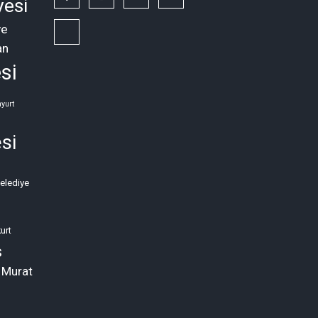
yesi
ye
Siyasi,
an
Sosyal
si
ve
Ekonomik
yurt
Kriz
si
Neden
Kronikleşti?
Belediye
(2)
urt
s
 Murat