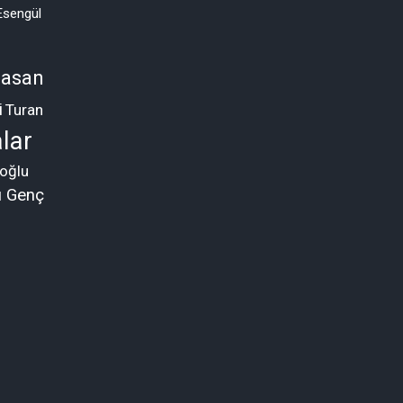
Esengül
asan
i
Turan
lar
oğlu
ü Genç