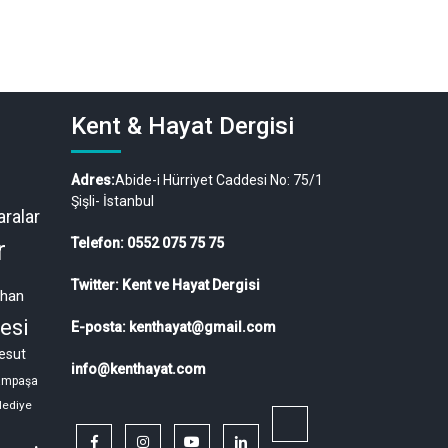
Kent & Hayat Dergisi
Adres:
Abide-i Hürriyet Caddesi No: 75/1
Şişli- İstanbul
ralar
r
Telefon: 0552 075 75 75
Twitter: Kent ve Hayat Dergisi
ahan
esi
E-posta: kenthayat@gmail.com
esut
info@kenthayat.com
ampaşa
lediye
twitter
facebook
instagram
youtube
linkedin