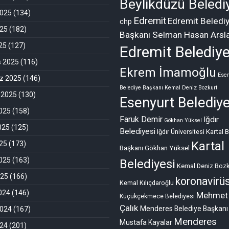
Beylikdüzü Beledi
2025
(134)
Edremit
Edremit Beledi
chp
025
(182)
Başkanı Selman Hasan Arsl
025
(127)
Edremit Belediye
s 2025
(116)
Ekrem İmamoğlu
Esen
 2025
(146)
Belediye Başkanı Kemal Deniz Bozkurt
 2025
(130)
Esenyurt Belediye
025
(158)
Faruk Demir
Iğdır
Gökhan Yüksel
025
(125)
Belediyesi
Kartal 
Iğdır Üniversitesi
Kartal
25
(173)
Başkanı Gökhan Yüksel
025
(163)
Belediyesi
Kemal Deniz Bozk
025
(166)
koronavirü
Kemal Kılıçdaroğlu
2024
(146)
Mehmet
Küçükçekmece Belediyesi
Çalık
Menderes Belediye Başkanı
2024
(167)
Menderes
Mustafa Kayalar
024
(201)