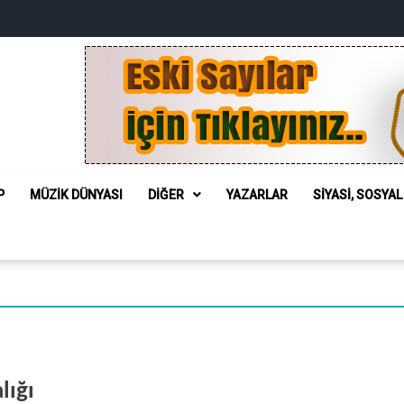
P
MÜZIK DÜNYASI
DIĞER
YAZARLAR
SIYASI, SOSYA
lığı