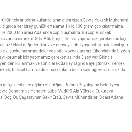
ürünün tekrar tekrar kullanıldığının altını çizen Çevre Yüksek Mühendisi
ldığında her birey günlük ortalama 1 kilo 100 gram çöp çıkarmakta.
 ile 2000 ton arası Adana’da çöp oluşmakta. Bu çöpler sokak
ton civarına inmekte. Sıfır Atık Projesi ile asıl yapmamız gereken bu kişi
ltırız? Nasıl değerlendiririz ve dünyayı daha yaşanabilir hale nasıl geri
hip çık’ çünkü hammaddeler ve doğal kaynaklarımız tükendiğinde bizden
reyi korumak için yapmamız gereken aslında 3 şey var. Birincisi
isi yeniden kullanmak ve son olarak da kaynağında ayrıştırmak. Yemek
elektrik, bitkisel hammadde, hayvanların besin kaynağı ve ısı olarak da
 gerçekleştirilen eğitim etkinliğine, Adana Büyükşehir Belediyesi
ğü Çevre Denetim ve Yönetim Şube Müdürü Alp Yüksek, Çukurova
sı Doç. Dr. Çağatayhan Bekir Ersü, Çevre Mühendisleri Odası Adana