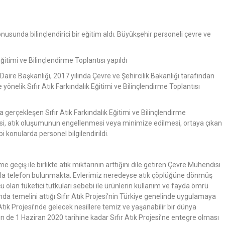
nusunda bilinçlendirici bir eğitim aldı. Büyükşehir personeli çevre ve
itimi ve Bilinçlendirme Toplantısı yapıldı
re Başkanlığı, 2017 yılında Çevre ve Şehircilik Bakanlığı tarafından
yönelik Sıfır Atık Farkındalık Eğitimi ve Bilinçlendirme Toplantısı
gerçekleşen Sıfır Atık Farkındalık Eğitimi ve Bilinçlendirme
si, atık oluşumunun engellenmesi veya minimize edilmesi, ortaya çıkan
 konularda personel bilgilendirildi.
e geçiş ile birlikte atık miktarının arttığını dile getiren Çevre Mühendisi
azla telefon bulunmakta. Evlerimiz neredeyse atık çöplüğüne dönmüş
 olan tüketici tutkuları sebebi ile ürünlerin kullanım ve fayda ömrü
da temelini attığı Sıfır Atık Projesi’nin Türkiye genelinde uygulamaya
 Atık Projesi’nde gelecek nesillere temiz ve yaşanabilir bir dünya
de 1 Haziran 2020 tarihine kadar Sıfır Atık Projesi’ne entegre olması