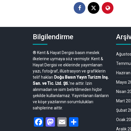
Bilgilendirme
Arşiv
® Kent & Hayat Dergisi basın meslek
Ağusto
ilkelerine uymaya söz vermiştir. Kent &
Temmuz
Hayat Dergisi ve eklerinde yayımlanan
yazı, fotoğraf, illüstrasyon ve grafiklerin
Haziran
telif hakları
Doğu Basın Yayın Turizm İnş.
Mayıs 2
San. ve Tic. Ltd. Şti.
’ne aittir. İzin
alınmadan ve isim belirtilmeden hiçbir
Nisan 2
şekilde kullanılamaz. Yayımlanan ilanların
Mart 20
ve köşe yazılarının sorumlulukları
sahiplerine aittir.
Şubat 2
Facebook
Mastodon
Email
Share
Ocak 2
Aralık 