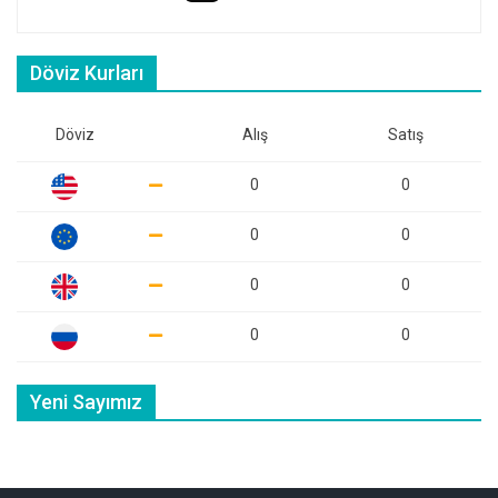
Döviz Kurları
Döviz
Alış
Satış
0
0
0
0
0
0
0
0
Yeni Sayımız