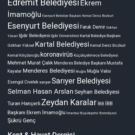
Edremit Belediyesi
Ekrem
İmamoğlu
Esenyurt Belediye Başkanı Kemal Deniz Bozkurt
Esenyurt Belediyesi
Faruk Demir
Gökhan
Iğdır Belediyesi
Kartal Belediye Başkanı
Iğdır Üniversitesi
Yüksel
Kartal Belediyesi
Gökhan Yüksel
Kemal Deniz Bozkurt
koronavirüs
Kemal Kılıçdaroğlu
Küçükçekmece Belediyesi
Mehmet Murat Çalık
Menderes Belediye Başkanı Mustafa
Menderes Belediyesi
Muğla Valisi
Kayalar
Muğla
Sarıyer Belediyesi
Esengül Civelek
sarıyer
Selman Hasan Arslan
Seyhan Belediyesi
Zeydan Karalar
Turan Hançerli
İBB
İBB
Başkanı Ekrem İmamoğlu
İstanbul Büyükşehir Belediyesi
Şükrü Genç
Kent & Hayat Dergisi