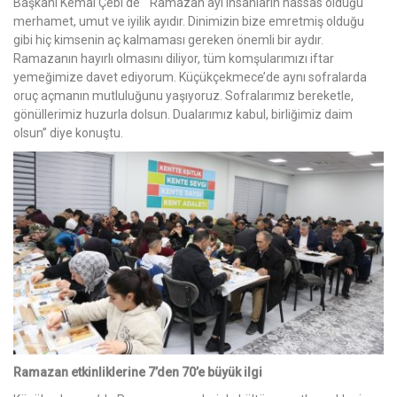
Başkanı Kemal Çebi de “ Ramazan ayı insanların hassas olduğu
merhamet, umut ve iyilik ayıdır. Dinimizin bize emretmiş olduğu
gibi hiç kimsenin aç kalmaması gereken önemli bir aydır.
Ramazanın hayırlı olmasını diliyor, tüm komşularımızı iftar
yemeğimize davet ediyorum. Küçükçekmece’de aynı sofralarda
oruç açmanın mutluluğunu yaşıyoruz. Sofralarımız bereketle,
gönüllerimiz huzurla dolsun. Dualarımız kabul, birliğimiz daim
olsun” diye konuştu.
Ramazan etkinliklerine 7’den 70’e büyük ilgi