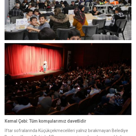
Kemal Çebi: Tüm komşularımız davetlidir
İftar sofralarında Küçükçekmecelileri yalnız bırakmayan Belediye